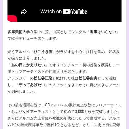
多摩美術大学
在学中に荒井由実としてシングル「
返事はいらない
」
で歌手デビューを果たします。
続くアルバム「
ひこうき雲
」がラジオを中心に注目を集め、知名度
が徐々に上昇しました。
「
あの日にかえりたい
」でオリコンチャート初の首位を獲得し、一
躍トップアーティストの仲間入りを果たします。
アレンジャーの
松任谷正隆
と結婚した後は
松任谷由実
として活動
し、「
守ってあげたい
」の大ヒットをきっかけに再び大きなブーム
が到来しました。
その後も活躍を続け、CDアルバムの累計売上枚数はソロアーティス
トおよび女性アーティストとして初めて3,000万枚を突破しました。
さらにアルバム売上首位を複数の年代にわたって達成する、アルバ
ム1位の連続獲得年数で歴代1位となるなど、オリコン史上初の記録