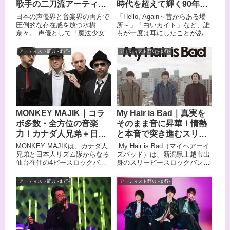
歌手の二刀流アーティス
時代を超えて輝く90年代
ト
ポップスの金字塔
日本の声優界と音楽界の両方で
「Hello, Again～昔からある場
圧倒的な存在感を放つ水樹
所～」「白いカイト」など、誰
奈々。 声優として「魔法少女リ
もが一度は耳にしたことがある
リカルなのは」のフェイト・テ
名曲を世に送り出してきたMy
スタロッサ役や「ハートキャッ
Little Lover（マイ・リトル・ラ
アーティスト辞典 -ま行-
アーティスト辞典 -ま行-
チプリキュア！」の花咲つぼみ
バー）。 通称「マイラバ」とし
／キュアブロッサム役など印象
て親しまれるこの音楽ユニット
的なキャラクターを多数演じる
は、90年代を代表するポップス
一方で、歌手としても
アーティストとして、今なお多
「ETERNAL BLAZE」「深愛」
くのファンに愛され続けていま
「DISCOTIQUE」といった数々
す。 ボーカルakkoの透明感あ
のヒット楽曲を生み出し、NHK
ふれる歌声と、音楽プロデュー
MONKEY MAJIK｜コラ
My Hair is Bad｜真実を
紅白歌合戦に4年連続出場を果
サー小林武史が手がけるキャッ
ボ多数・全方位の音楽
そのまま音に昇華！情熱
たすなど、まさに声優アーティ
チーなメロディーが融合した楽
スト界のトップランナーとして
曲の数々は、時代を超えて輝き
力！カナダ人兄弟＋日本
と本音で突き進むスリー
活躍しています。 多くのファン
続けています。 デビュー30周
人2名による仙台在住バン
ピースロックバンド
MONKEY MAJIKは、カナダ人
My Hair is Bad（マイヘアーイ
を魅了し続ける、二つの顔を持
年を迎え、現在はakkoのソロプ
ド
兄弟と日本人リズム隊からなる
ズバッド）は、新潟県上越市出
つ稀有なアーティストの魅力的
ロジェクトとして活動を続ける
仙台在住の4ピースロックバン
身のスリーピースロックバンド
な世界観を詳しくご紹介しま
マイラバの魅力を、今回は余す
ドです。 英語と日本語を自在に
です。 通称「マイヘア」として
す。
ことなくご紹介します。
組み合わせた歌詞と、洋楽と邦
親しまれ、恋愛のリアルをスト
アーティスト辞典 -ま行-
アーティスト辞典 -ま行-
楽の魅力を両立させたサウンド
レートに描いた歌詞が若い世代
は「ハイブリッドバンド」と称
を中心に絶大な支持を集めてい
され、数多くのドラマ・CM・
ます。 ボーカル・椎木知仁の紡
映画タイアップを獲得してきま
ぐ言葉は、まるで自分の恋愛体
した。 吉田兄弟との
験を覗き見しているかのような
「Change」「夏の情事」、m-
生々しさがあります。 「真赤」