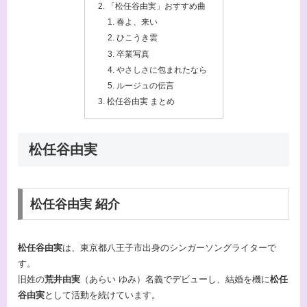
「松任谷由実」おすすめ曲
春よ、来い
ひこうき雲
卒業写真
やさしさに包まれたなら
ルージュの伝言
松任谷由実 まとめ
松任谷由実
松任谷由実 紹介
松任谷由実
は、東京都八王子市出身のシンガーソングライターで
す。
旧姓の
荒井由実
（あらい ゆみ）名義でデビューし、結婚を機に
松任
谷由実
として活動を続けています。