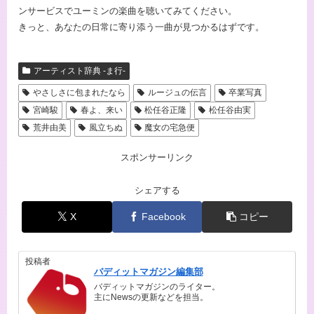
ンサービスでユーミンの楽曲を聴いてみてください。
きっと、あなたの日常に寄り添う一曲が見つかるはずです。
アーティスト辞典 -ま行-
やさしさに包まれたなら
ルージュの伝言
卒業写真
宮崎駿
春よ、来い
松任谷正隆
松任谷由実
荒井由美
風立ちぬ
魔女の宅急便
スポンサーリンク
シェアする
X
Facebook
コピー
投稿者
バディットマガジン編集部
バディットマガジンのライター。
主にNewsの更新などを担当。