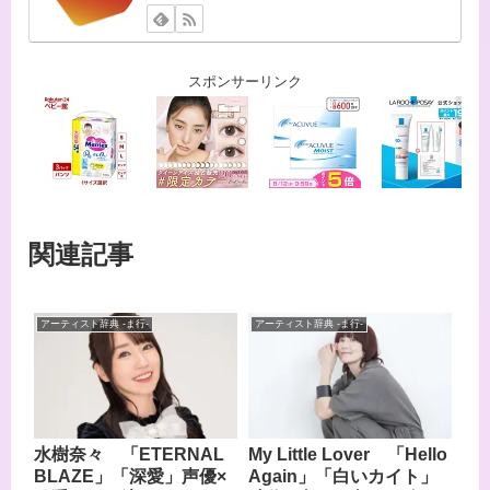
スポンサーリンク
関連記事
アーティスト辞典 -ま行-
アーティスト辞典 -ま行-
水樹奈々 「ETERNAL
My Little Lover 「Hello
BLAZE」「深愛」声優×
Again」「白いカイト」