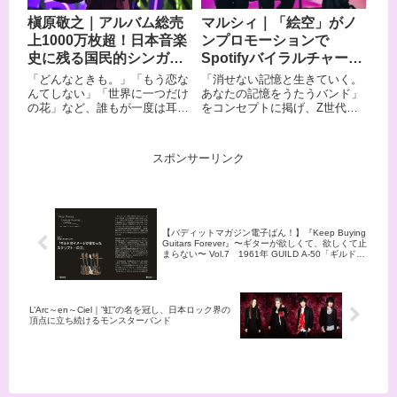
floとの「Picture Perfect」、小
「恋人ができたんだ」「告白」
マルシィ｜「絵空」がノ
槇原敬之｜アルバム総売
田和正との「A Christmas
など、切なくも共感できる楽曲
ンプロモーションで
上1000万枚超！日本音楽
Song」、SEAMOとの共作、
の数々は、聴く人の心を強く揺
SMAPへの楽曲提供など、ジャ
さぶります。 ライブハウスを中
Spotifyバイラルチャート
史に残る国民的シンガー
ンルを超えたコラボレーション
心に年間200本以上のライブを
イン！SNSで話題沸騰の
ソングライター
「消せない記憶と生きていく。
「どんなときも。」「もう恋な
も圧倒的に多彩です。 日加国交
行う「ライブバンド」としても
福岡発3ピースバンド
あなたの記憶をうたうバンド」
んてしない」「世界に一つだけ
樹立80周年記念親善大使、東北
知られ、日本武道館やさいたま
をコンセプトに掲げ、Z世代を
の花」など、誰もが一度は耳に
観光親善大使として東北復興支
スーパーアリーナなどの大会場
中心に絶大な支持を集める3人
したことがある名曲を数多く生
援活動も続けながら、2025年に
も埋めてきました。 本音をその
組ロックバンド、マルシィ。
み出してきたシンガーソングラ
結成25周年を迎えた現在も精力
まま音にする、再放送なしの毎
SNSでノンプロモーションなが
イター、槇原敬之。 作詞・作
的に活動しています。 この記事
瞬更新ドキュメンタリーバン
スポンサーリンク
ら楽曲がバズり、代表曲「ラブ
曲・編曲のすべてを自ら手が
では、そんなMONKEY MAJIK
ド・My Hair is Badの魅力をご
ソング」はストリーミング累計
け、分かりやすい言葉でリスナ
のプロフィール・来歴・おすす
紹介します。
再生回数1億回を突破しまし
ーの心に響くメロディを届ける
め楽曲をご紹介します。
た。吉田右京の透明感あふれる
スタイルが特徴です。 恋愛の繊
歌声と、繊細な恋愛の記憶を描
細な心理を描いた楽曲から、生
【バディットマガジン電子ばん！】『Keep Buying
いた歌詞が多くのリスナーの心
きることの意味を問いかけるメ
Guitars Forever』〜ギターが欲しくて、欲しくて止
を掴んでいます。日本武道館で
ッセージソングまで、幅広い作
まらない〜 Vol.7 1961年 GUILD A-50「ギルドの
の単独公演も成功させた彼ら
風を持っています。 本記事で
イメージが変わった スクリプト·ロゴ」菊池真平、
2/6(金) 12:00に公開！
の、魅力とおすすめ楽曲を紹介
は、そんな槇原敬之のプロフィ
します。
ールからおすすめ曲まで、その
魅力をたっぷりとお伝えしま
L’Arc～en～Ciel｜”虹”の名を冠し、日本ロック界の
す。 音楽好きなら押さえておき
頂点に立ち続けるモンスターバンド
たい、日本を代表するアーティ
ストの世界をご覧ください。