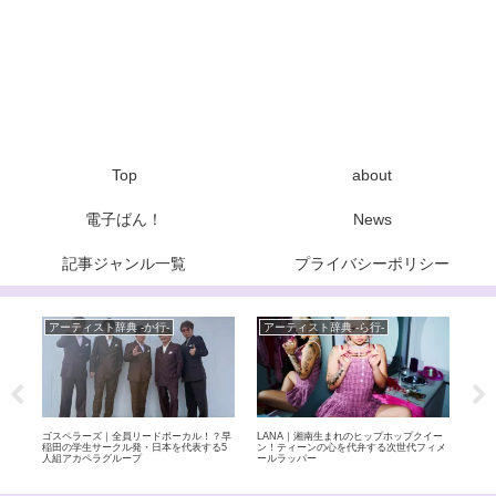
Top
about
電子ばん！
News
記事ジャンル一覧
プライバシーポリシー
アーティスト辞典 -か行-
アーティスト辞典 -ら行-
ア
、メ
ゴスペラーズ｜全員リードボーカル！？早
LANA｜湘南生まれのヒップホップクイー
.EN
学的
稲田の学生サークル発・日本を代表する5
ン！ティーンの心を代弁する次世代フィメ
が極
人組アカペラグループ
ールラッパー