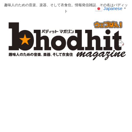
趣味人のための音楽、楽器、そして衣食住。情報発信雑誌、その名はバディッ
Japanese
▼
ト