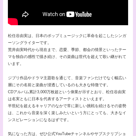
松任谷由実は、日本のポップミュージックに革命を起こしたシンガ
ーソングライターです。
荒井由実時代から現在まで、恋愛、季節、都会の情景といったテー
マを独自の感性で描き続け、その楽曲は世代を超えて歌い継がれて
います。
ジブリ作品やドラマ主題歌を通じて、音楽ファンだけでなく幅広い
層にその名前と楽曲が浸透しているのも大きな特徴です。
CDアルバム累計3,000万枚超という偉業が示すとおり、松任谷由実
は名実ともに日本を代表するアーティストといえます。
半世紀を超えるキャリアのなかで常に新しい挑戦を続けるその姿勢
は、これから音楽を深く楽しみたいという方にとっても、大きなイ
ンスピレーションになるはずです。
気になった方は、ぜひ公式YouTubeチャンネルやサブスクリプショ