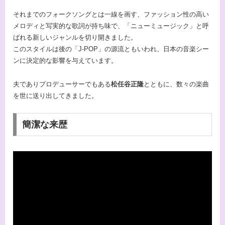
それまでのフォークソングとは一線を画す、ファッション性の高い
メロディと写実的な歌詞が持ち味で、「ニューミュージック」と呼
ばれる新しいジャンルを切り開きました。
このスタイルは後の「J-POP」の源流ともいわれ、日本の音楽シー
ンに決定的な影響を与えています。
夫でありプロデューサーでもある
松任谷正隆
とともに、数々の楽曲
を世に送り出してきました。
簡潔な来歴