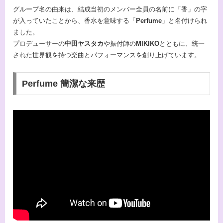
グループ名の由来は、結成当初のメンバー全員の名前に「香」の字
が入っていたことから、香水を意味する「
Perfume
」と名付けられ
ました。
プロデューサーの
中田ヤスタカ
や振付師の
MIKIKO
とともに、統一
された世界観を持つ楽曲とパフォーマンスを創り上げています。
Perfume 簡潔な来歴