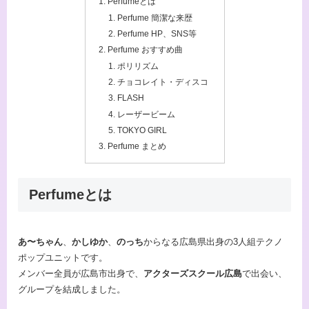
Perfumeとは
Perfume 簡潔な来歴
Perfume HP、SNS等
Perfume おすすめ曲
ポリリズム
チョコレイト・ディスコ
FLASH
レーザービーム
TOKYO GIRL
Perfume まとめ
Perfumeとは
あ〜ちゃん
、
かしゆか
、
のっち
からなる広島県出身の3人組テクノ
ポップユニットです。
メンバー全員が広島市出身で、
アクターズスクール広島
で出会い、
グループを結成しました。