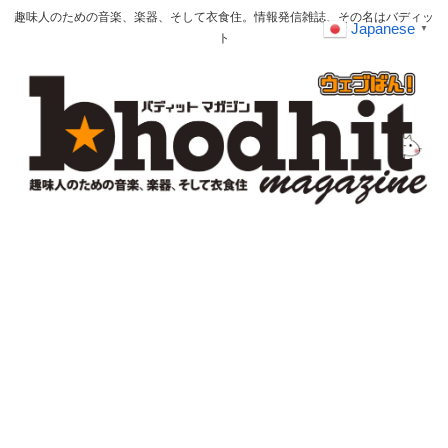
趣味人のための音楽、楽器、そして衣食住。情報発信雑誌、その名はバディッ
Japanese
▼
ト