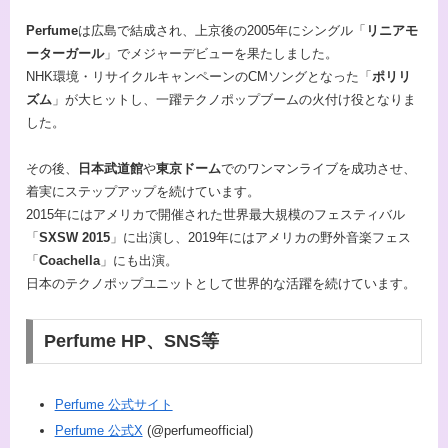
Perfume
は広島で結成され、上京後の2005年にシングル「
リニアモ
ーターガール
」でメジャーデビューを果たしました。
NHK環境・リサイクルキャンペーンのCMソングとなった「
ポリリ
ズム
」が大ヒットし、一躍テクノポップブームの火付け役となりま
した。
その後、
日本武道館
や
東京ドーム
でのワンマンライブを成功させ、
着実にステップアップを続けています。
2015年にはアメリカで開催された世界最大規模のフェスティバル
「
SXSW 2015
」に出演し、2019年にはアメリカの野外音楽フェス
「
Coachella
」にも出演。
日本のテクノポップユニットとして世界的な活躍を続けています。
Perfume HP、SNS等
Perfume 公式サイト
Perfume 公式X
(@perfumeofficial)