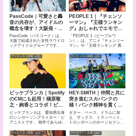
PassCode｜可愛さと轟
PEOPLE 1｜『チェンソ
音の共存が、アイドルの
ーマン』『王様ランキン
概念を壊す！大阪発・世
グ』おしゃれでエモで中
界基準のラウドロックア
毒性抜群、ジャンル横断
PassCode（パスコード）は、
「PEOPLE 1（ピープルワ
イドル
サウンド
大阪で結成された女性ラウドロ
ン）」は、アニメ『チェンソー
ックアイドルグループです。 そ
マン』や『王様ランキング 勇気
の楽曲は、ピコピコとしたゲー
の宝箱』の主題歌を担当したこ
ム的な電子音とスクリームを融
とで、若い音楽ファンのあいだ
アーティスト辞典 -は行-
アーティスト辞典 -は行-
合させた「ピコリーモ」と呼ば
にその名が広まった新進気鋭の
れるスタイルに分類され、めま
バンドです。 ジャンルの壁を軽
ぐるしく展開していきます。 シ
やかに越える楽曲と独自のアー
ャウトやデスボイス、そして
トワークが「エモい」「中毒性
EDMを取り入れた激しいサウン
がある」「おしゃれでどこか懐
ドを鳴らす、唯一無二の音楽性
かしい」と、SNSで話題を集め
が最大の魅力です。 可愛らしい
ています。 略称は「ピポワ
ビッケブランカ｜Spotify
HEY-SMITH｜仲間と共に
見た目と、全力で歌い叫ぶ姿と
ン」、ファンの呼称は「大
のCMにも起用！槇原敬
突き進むスカパンクの
のギャップが、多くのファンの
衆」。 バンド名に込められた孤
心を掴んで離しません。 この記
独と連帯の哲学が楽曲の世界観
之・絢香とコラボ！ピア
雄！パンク精神を貫くホ
事では、PassCodeのメンバー
そのものに貫かれており、それ
ノとファルセットが生む
ーンロックバンド
ビッケブランカは、愛知県出身
ギター、ベース、ドラムに加
や来歴、おすすめ曲をまとめて
が多くのリスナーを惹きつける
多幸感ポップ
のシンガーソングライター・ピ
え、サックス、トランペット、
ご紹介します。
理由のひとつになっています。
アニストです。 独学であらゆる
トロンボーンのホーンセクショ
この記事では、PEOPLE 1の基
楽器を操り、ライブでは一人で
ンを擁する6人編成。 HEY-
本情報からおすすめ曲まで、サ
ピアノ・ギター・鍵盤ハーモニ
SMITH（ヘイスミス）は、メロ
クッと一気に紹介します。
アーティスト辞典 -は行-
アーティスト辞典 -は行-