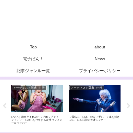
Top
about
電子ばん！
News
記事ジャンル一覧
プライバシーポリシー
アーティスト辞典 -ら行-
アーティスト辞典 -た行-
Ne
曲「オ
LANA｜湘南生まれのヒップホップクイー
玉置浩二｜日本一歌が上手い！？魂を揺さ
元BA
楽曲
ン！ティーンの心を代弁する次世代フィメ
ぶる、日本屈指の天才シンガー
9月
ールラッパー
を退
自分