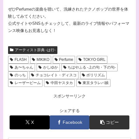
ぜひPerfumeの楽曲を聴いて、洗練されたテクノポップの世界を体
験してみてください。
公式サイトやSNSもチェックして、最新のライブ情報やパフォーマ
ンス映像もお見逃しなく！
アーティスト辞典 -は行-
FLASH
MIKIKO
Perfume
TOKYO GIRL
あ〜ちゃん
かしゆか
ちはやふる -上の句・下の句-
のっち
チョコレイト・ディスコ
ポリリズム
レーザービーム
中田ヤスタカ
東京タラレバ娘
スポンサーリンク
シェアする
X
Facebook
コピー