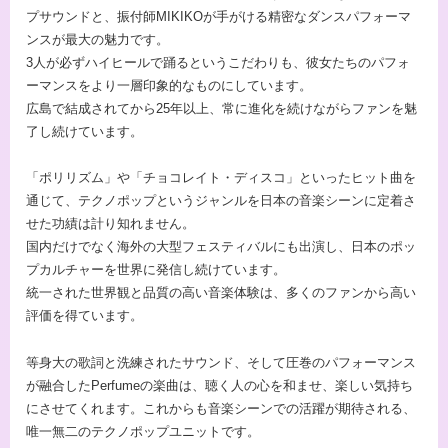
プサウンドと、振付師MIKIKOが手がける精密なダンスパフォーマ
ンスが最大の魅力です。
3人が必ずハイヒールで踊るというこだわりも、彼女たちのパフォ
ーマンスをより一層印象的なものにしています。
広島で結成されてから25年以上、常に進化を続けながらファンを魅
了し続けています。
「ポリリズム」や「チョコレイト・ディスコ」といったヒット曲を
通じて、テクノポップというジャンルを日本の音楽シーンに定着さ
せた功績は計り知れません。
国内だけでなく海外の大型フェスティバルにも出演し、日本のポッ
プカルチャーを世界に発信し続けています。
統一された世界観と品質の高い音楽体験は、多くのファンから高い
評価を得ています。
等身大の歌詞と洗練されたサウンド、そして圧巻のパフォーマンス
が融合したPerfumeの楽曲は、聴く人の心を和ませ、楽しい気持ち
にさせてくれます。これからも音楽シーンでの活躍が期待される、
唯一無二のテクノポップユニットです。