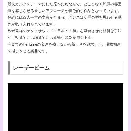
競技カルタをテーマにした原作にちなんで、どことなく和風の雰囲
気を感じさせる新しいアプローチが特徴的な作品となっています。
歌詞には百人一首の文言が含まれ、ダンスは空手の型を思わせる動
きが取り入れられています。
欧米発祥のテクノサウンドに日本の「和」を融合させた斬新な手法
が、視覚的にも聴覚的にも新鮮な印象を与えます。
今までのPerfumeの良さを残しながら新しさを追求した、温故知新
を感じさせる楽曲です。
レーザービーム