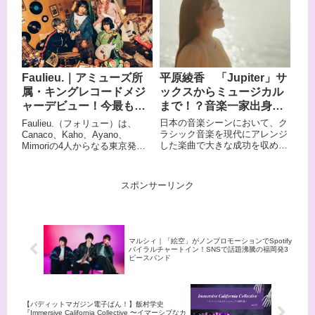
カまで演奏してみせる「音の魔
ディックパンクとスカを融合さ
術師」として知られています。
せた唯一無二のサウンドで、日
TVアニメ「ブラッククローバ
本のパンクロックシーンを牽引
ー」第3クールオープニングテ
し続けるバンドです。 通称「ヘ
ーマ「Black Rover」はSpotify
イスミ」の愛称で親しまれ、年
で1,500万回再生超・「2019年
間150本以上のライブをこなす
海外で最も再生された国内アー
その姿勢は、まさにパンクその
平原綾香 「Jupiter」サ
Faulieu.｜アミューズ所
ティストの楽曲」ランキングで
もの。 激しくひずんだギター
ックスからミュージカル
属・キングレコードメジ
も15位に入るなど、その音楽は
と、華やかに炸裂するホーンセ
国境を越えて届いています。 こ
クションが絶妙に絡み合い、聴
まで！？音楽一家出身の
ャーデビュー！今最も勢
の記事では、そんなビッケブラ
く者を踊らせ、熱狂させます。
稀有な才能
いのあるガールズバンド
日本の音楽シーンにおいて、ク
Faulieu.（フォリュー）は、
ンカのプロフィール・来歴・お
ライブハウスから野外フェスま
ラシック音楽を現代にアレンジ
Canaco、Kaho、Ayano、
すすめ楽曲をまとめてご紹介し
で、どんな会場でも観客を巻き
した楽曲で大きな成功を収めた
Mimoriの4人からなる東京発の
ます。
込む圧倒的なパフォーマンスは
アーティストといえば、平原綾
ガールズロックバンドです。 メ
必見。 パンクの精神を胸に突き
香の名前が挙げられるでしょ
ンバー全員が作詞・作曲を手が
進むHEY-SMITHの魅力をご紹
う。ホルストの組曲『惑星』の
け、それぞれの個性が四者四様
介します。
スポンサーリンク
中の『木星』に日本語詞をつけ
に際立つサウンドが特徴で、キ
た『Jupiter』でデビューし、一
ャッチーなポップさと骨太なロ
躍時代の寵児となった彼女は、
ックの重厚感が共存する
現在もなお幅広い活動を続けて
「SWEET＆BITTER」な音楽世
います。作品を通じて、多くの
界を構築しています。 ドラマ
マルシィ｜「絵空」がノンプロモーションでSpotify
人々に愛され続ける平原綾香の
「子宮恋愛」EDテーマ、ドラ
バイラルチャートイン！SNSで話題沸騰の福岡発3
魅力に迫ります。
マ「略奪奪婚」OPテーマ、TV
ピースバンド
アニメ「カナン様はあくまでチ
ョロい」OPテーマと相次ぐタ
イアップを経て、アミューズ所
属・キングレコードよりメジャ
【バディットマガジン電子ばん！】飯村学史
『Immersive California Collective 〜イマーシブなカ
ーデビューを果たした、今最も