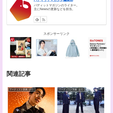
バディットマガジンのライター。
主にNewsの更新などを担当。
スポンサーリンク
関連記事
アーティスト辞典 -さ行-
アーティスト辞典 -さ行-