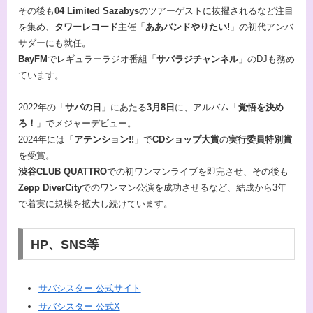
その後も
04 Limited Sazabys
のツアーゲストに抜擢されるなど注目
を集め、
タワーレコード
主催「
ああバンドやりたい!
」の初代アンバ
サダーにも就任。
BayFM
でレギュラーラジオ番組「
サバラジチャンネル
」のDJも務め
ています。
2022年の「
サバの日
」にあたる
3月8日
に、アルバム「
覚悟を決め
ろ！
」でメジャーデビュー。
2024年には「
アテンション!!
」で
CDショップ大賞
の
実行委員特別賞
を受賞。
渋谷CLUB QUATTRO
での初ワンマンライブを即完させ、その後も
Zepp DiverCity
でのワンマン公演を成功させるなど、結成から3年
で着実に規模を拡大し続けています。
HP、SNS等
サバシスター 公式サイト
サバシスター 公式X