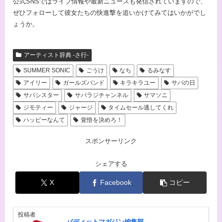
公式SNSではライブ情報や最新ニュースも発信されていますので、
ぜひフォローして彼女たちの快進撃を追いかけてみてはいかがでし
ょうか。
アーティスト辞典 -さ行-
SUMMER SONIC
ごうけ
なち
るみなす
アイリー
ガールズバンド
キラキラユー
サバの日
サバシスター
サバラジチャンネル
サマソニ
ジモティー
ジャージ
タイムセール逃してくれ
ハッピーなんて
覚悟を決めろ！
スポンサーリンク
シェアする
X
Facebook
コピー
投稿者
バディットマガジン編集部