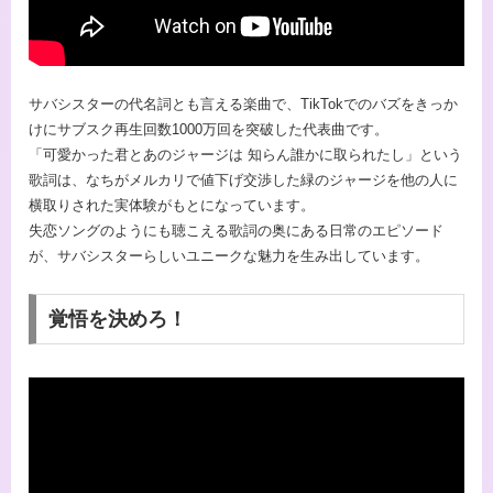
サバシスターの代名詞とも言える楽曲で、TikTokでのバズをきっか
けにサブスク再生回数1000万回を突破した代表曲です。
「可愛かった君とあのジャージは 知らん誰かに取られたし」という
歌詞は、なちがメルカリで値下げ交渉した緑のジャージを他の人に
横取りされた実体験がもとになっています。
失恋ソングのようにも聴こえる歌詞の奥にある日常のエピソード
が、サバシスターらしいユニークな魅力を生み出しています。
覚悟を決めろ！