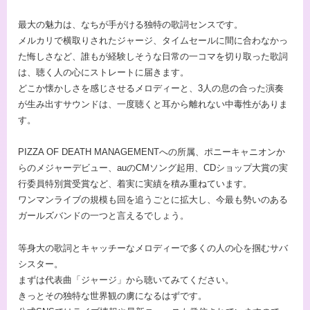
最大の魅力は、なちが手がける独特の歌詞センスです。
メルカリで横取りされたジャージ、タイムセールに間に合わなかっ
た悔しさなど、誰もが経験しそうな日常の一コマを切り取った歌詞
は、聴く人の心にストレートに届きます。
どこか懐かしさを感じさせるメロディーと、3人の息の合った演奏
が生み出すサウンドは、一度聴くと耳から離れない中毒性がありま
す。
PIZZA OF DEATH MANAGEMENTへの所属、ポニーキャニオンか
らのメジャーデビュー、auのCMソング起用、CDショップ大賞の実
行委員特別賞受賞など、着実に実績を積み重ねています。
ワンマンライブの規模も回を追うごとに拡大し、今最も勢いのある
ガールズバンドの一つと言えるでしょう。
等身大の歌詞とキャッチーなメロディーで多くの人の心を掴むサバ
シスター。
まずは代表曲「ジャージ」から聴いてみてください。
きっとその独特な世界観の虜になるはずです。