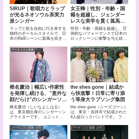
SIRUP｜歌唱力とラップ
女王蜂｜性別・年齢・国
が光るネオソウル系実力
籍を超越し、ジェンダー
派シンガー
レスな美学を貫く孤高の
ロックバンド
ラップと歌を自由に行き来する
性別・年齢・国籍を超越し、圧
独特のボーカルスタイルで、日
倒的なパフォーマンスで日本の
本のR&Bシーンに新風を吹き込
ロックシーンに衝撃を与え続け
むシンガーソングライター、
る女王蜂（じょおうばち）。ア
SIRUP（シラップ）。 ネオソ
ヴちゃん(ボーカル)、やしちゃ
アーティスト辞典 -さ行-
アーティスト辞典 -さ行-
ウル、R&B、ゴスペル、ヒップ
ん(ベース)、ひばりくん(ギター)
ホップを融合させた洗練された
の3人で構成されるロックバン
サウンドは、誰もがFEEL
ドとして、独創的な世界観と音
GOODになれる心地よさを持っ
楽性を武器に唯一無二の存在感
ています。 日本武道館での単独
を放っています。アニメ「推し
公演やFUJI ROCK FESTIVAL
の子」エンディング主題歌「メ
への出演、Honda「VEZEL
フィスト」は累計ストリーム数
椎名慶治｜幅広い作家性
the shes gone｜結成か
TOURING」のCMソングへの起
1億回を突破し、THE FIRST
を発揮し続ける、”意外な
ら快進撃！日常に寄り添
用など、国内外から高い評価を
TAKEでの「BL」は1500万再生
受ける彼の魅力とおすすめ楽曲
を記録しました。日本武道館で
顔だらけ”のシンガーソン
う等身大ラブソング集団
を紹介します。
の単独公演も成功させていま
グライター
椎名慶治（しいなよしはる）
the shes gone（シーズゴーン）
す。この記事では、属性で判断
は、東京都出身のシンガーソン
は、東京・吉祥寺で結成された
されることを拒み、音楽性だけ
グライターです。 ユニット
4人組ロックバンドです。 ファ
で勝負するバンドの全貌に迫り
「SURFACE（サーフィス）」
ンからは「シズゴ」の愛称で親
ます。
のボーカリストとして「それじ
しまれ、若者を中心に絶大な人
アーティスト辞典 -さ行-
アーティスト辞典 -さ行-
ゃあバイバイ」でメジャーデビ
気を集めています。 「僕らの歌
ューし、ドラマ・アニメ・ゲー
があなたの日常に寄り添えます