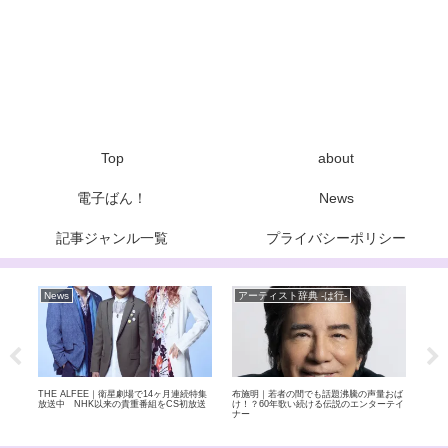
Top
about
電子ばん！
News
記事ジャンル一覧
プライバシーポリシー
News
アーティスト辞典 -は行-
ア
めた和
THE ALFEE｜衛星劇場で14ヶ月連続特集
布施明｜若者の間でも話題沸騰の声量おば
bac
上ロ
放送中 NHK以来の貴重番組をCS初放送
け！？60年歌い続ける伝説のエンターテイ
感動
ナー
派バ