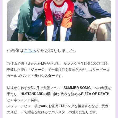
※画像は
こちら
からお借りしました。
TikTokで切り抜かれたMVがバズり、サブスク再生回数1000万回を
突破した楽曲「
ジャージ
」で一躍注目を集めたのが、スリーピース
ガールズバンド・
サバシスター
です。
結成からわずか5ヶ月で大型フェス「
SUMMER SONIC
」への出演を
果たし、
Hi-STANDARD
の
横山健
が代表を務める
PIZZA OF DEATH
とマネジメント契約。
メジャーデビュー後は
au
のお正月CMソングを担当するなど、異例
のスピードで躍進を続けるサバシスターの魅力に迫ります。