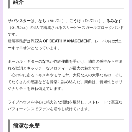
紹介
サバシスター
は、
なち
（Vo./Gt.）、
ごうけ
（Dr./Cho.）、
るみなす
（Gt./Cho.）の3人で構成されるスリーピースガールズロックバンド
です。
所属事務所は
PIZZA OF DEATH MANAGEMENT
、レーベルは
ポニ
ーキャニオン
となっています。
ボーカル・ギターの
なち
が作詞作曲を手がけ、独自の感性から生ま
れる歌詞とキャッチーなメロディーが最大の魅力です。
「心の中にあるトキメキやモヤモヤ、大切な人の大事なもの、そし
てたくさんの感謝などを音楽に詰め込んだ」楽曲は、普遍性とオリ
ジナリティを兼ね備えています。
ライブハウスを中心に精力的な活動を展開し、ストレートで実直な
パフォーマンスでファンを増やし続けています。
簡潔な来歴