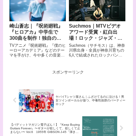
ムと幅広いジャンルのテーマソ
ように」をテーマに掲げ、誰も
ングを歌い続けてきました。
が経験したことのある恋愛の儚
SURFACE解散後はソロ活動に
さや切なさを繊細に表現。 ボー
移行し、May'nとの音楽ユニッ
カル兼丸の優しく甘い歌声と、
ト「Astronauts（アストロノー
リアルな恋愛模様を描いた歌詞
崎山蒼志｜『呪術廻戦』
Suchmos｜MTVビデオ
ツ）」での仮面ライダーフォー
が最大の魅力です。 代表曲「想
『ヒロアカ』中学生で
アワード受賞・紅白出
ゼ関連楽曲担当、タッキー&翼
いあい」はYouTubeで2000万回
への作詞提供、高橋まこと
再生を突破。 日比谷野外大音楽
300曲を制作！独自の言
場！ロック・ジャズ・ヒ
（ex.BOØWY）率いる「JET
堂や中野サンプラザでのワンマ
語世界を持つ早熟の天才
ップホップが溶け合う6人
TVアニメ『呪術廻戦』『僕のヒ
Suchmos（サチモス）は、神奈
SET BOYS」でのボーカルと、
ンライブも成功させ、着実にス
組バンド
ーローアカデミア』などのテー
川県出身・全員が神奈川育ちの
その活動の広さは「歌手」とい
テップアップを続けています。
マを手がけ、今や多くの音楽フ
6人で結成されたロックバンド
う枠に収まりません。 親しみや
ァンに知られる存在となった崎
です。 ロック・ジャズ・ヒップ
すいメロディに乗る「等身大で
山蒼志。 ネット番組に突如彗星
ホップなどブラックミュージッ
飾り気のない言葉」は椎名の最
の如く現れ、当時15歳にして一
クから深く影響を受けたサウン
大の魅力で、長年のファンと新
スポンサーリンク
躍スタートなった彼の魅力とい
ドは、「洗練された都市型バン
しい世代の両方に響き続けてい
えば、独特のしゃくりと独自の
ド」として国内の音楽シーンに
ます。 この記事では、椎名慶治
グルーヴを持つ歌声、誰にも真
新たな潮流を生み出しました。
のプロフィール・来歴・おすす
似できない詩的な言葉の選び
Honda「VEZEL」のCMソング
め楽曲をまとめてご紹介しま
方、そしてギター1本で場の空
として起用された「STAY
す。
ヤバイTシャツ屋さん｜ふざけてるのに泣ける！男
気を一変させる演奏力——まさ
TUNE」は爆発的にヒットし、
女ツインボーカルが放つ、中毒性抜群のパーティー
に、稀有な才気を同時にいくつ
Apple Music Best of 2015 新人
ロック
も持つ天才です。 この記事で
アーティスト受賞、MTV VMAJ
は、崎山蒼志の基本プロフィー
2016 最優秀新人賞など多数の
ルから来歴、ぜひ聴いてほしい
受賞歴を誇ります。 この記事で
おすすめ曲5選まで、サクッと
は、そんなSuchmosのプロフィ
【バディットマガジン電子ばん！】『Keep Buying
紹介します。 初めて知る人も、
ール・来歴・おすすめ楽曲をま
Guitars Forever』〜ギターが欲しくて、欲しくて止
まらない〜 Vol.6 1955年 GIBSON J-45「弾き込
もっと深く知りたいという人
とめてご紹介します。
まれて、塗装がやれたギターは音が良い？」菊池真