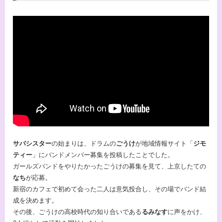
サバシスター
の始まりは、ドラムの
ごうけ
が地域情報サイト「
ジモ
ティー
」にバンドメンバー募集を投稿したことでした。
ガールズバンドをやりたかったごうけの募集を見て、上京したての
なち
が応募。
新宿のカフェで初めて会った二人は意気投合し、その場でバンド結
成を決めます。
その後、ごうけの高校時代の知り合いである
るみなす
に声をかけ、