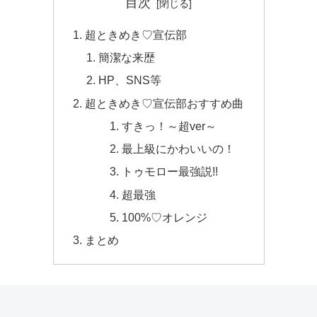
目次
超ときめき♡宣伝部
簡潔な来歴
HP、SNS等
超ときめき♡宣伝部おすすめ曲
すきっ！～超ver～
最上級にかわいいの！
トゥモロー最強説!!
超最強
100%♡オレンジ
まとめ