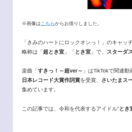
※画像は
こちら
からお借りしました。
「きみのハートにロックオンっ！」のキャッ
略称は「
超とき宣
」「
とき宣
」で、
スターダ
楽曲「
すきっ！～超ver～
」はTikTokで関
日本レコード大賞作詞賞
を受賞、
さいたまス
集めています。
この記事では、令和を代表するアイドル”
とき