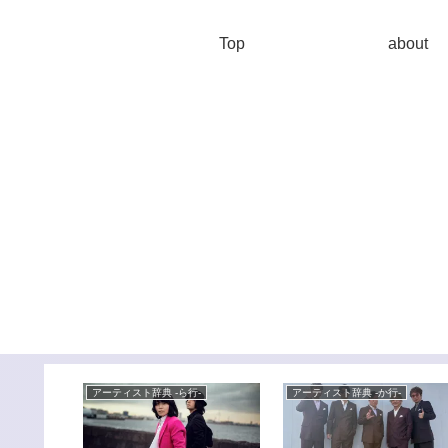
Top
about
-
アーティスト辞典 -ら行-
アーティスト辞典 -か行-