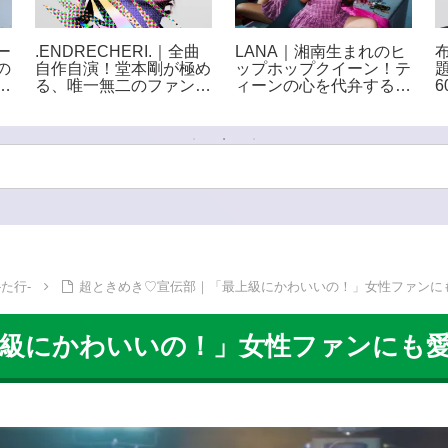
ー
.ENDRECHERI.｜全曲
LANA｜湘南生まれのヒ
の
自作自演！堂本剛が極め
ップホップクイーン！テ
を
る、唯一無二のファンク
ィーンの心を代弁する次
ラ
世界
世代フィメールラッパー
た行-
超ときめき♡宣伝部｜「最上級にかわいいの！」女性ファンに
上級にかわいいの！」女性ファンにも