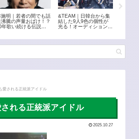
布施明｜若者の間でも話
&TEAM｜日韓台から集
THE A
題沸騰の声量おばけ！？
結した9人9色の個性が
で14ヶ
60年歌い続ける伝説の
光る！オーディションか
中 NH
エンターテイナー
ら生まれた多国籍ボーイ
組をCS
ズグループ
も愛される正統派アイドル
愛される正統派アイドル
2025.10.27