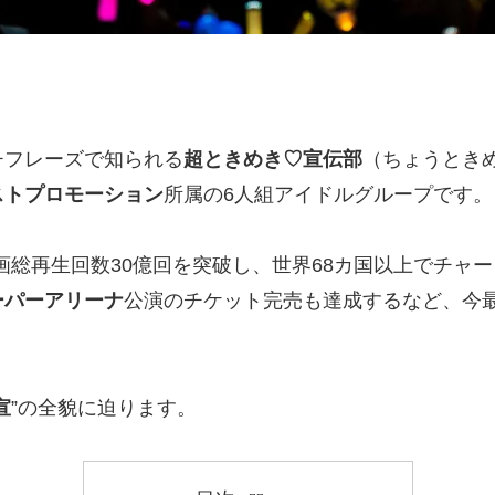
チフレーズで知られる
超ときめき♡宣伝部
（ちょうとき
ストプロモーション
所属の6人組アイドルグループです。
連動画総再生回数30億回を突破し、世界68カ国以上でチャ
ーパーアリーナ
公演のチケット完売も達成するなど、今
宣
”の全貌に迫ります。