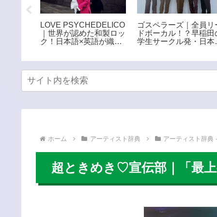
年齢・国
LOVE PSYCHEDELICO
ゴスペラーズ｜全員リ
ェンダー
｜世界が認めた和製ロッ
ドボーカル！？早稲田
く孤高の
ク！日本語×英語が織り
学生サークル発・日本
なす極上ロックデュオ
代表する5人組アカペ
グループ
ホーム
アーティスト辞典
アーティスト辞典 -
超ときめき♡宣伝部｜「最