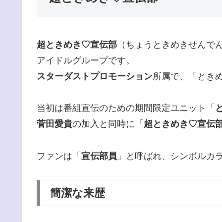
超ときめき♡宣伝部
（ちょうときめきせんで
アイドルグループです。
スターダストプロモーション
所属で、「ときめ
当初は番組宣伝のための期間限定ユニット「
菅田愛貴
の加入と同時に「
超ときめき♡宣伝
ファンは「
宣伝部員
」と呼ばれ、シンボルカ
簡潔な来歴