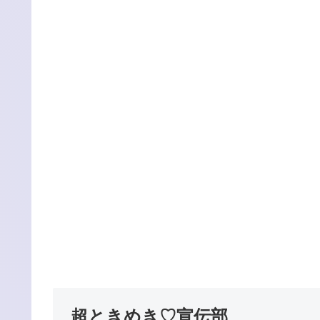
超ときめき♡宣伝部