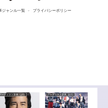
事ジャンル一覧
プライバシーポリシー
アーティスト辞典 -は行-
アーティスト辞典 -あ行-
News