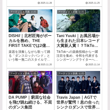
躍し続ける髙橋真梨子。 圧倒
牽引してきたTUBE（チュー
2025.11.28
2025.11.25
的な歌唱力と情感豊かな表現
ブ）。 前田亘輝のソウルフル
力で世代を超えて愛されてい
な歌声と春畑道哉のギターで
アーティスト辞典 -た行-
アーティスト辞典 -た行-
ます。 この記事では、彼女の
紡がれる楽曲は、横浜スタジ
経歴とおすすめ曲をご紹介し
アムでのライブを通算36回開
ます。
催するなど、多くのファンを
魅了してきました。 「シーズ
ン・イン・ザ・サン」「あー
夏休み」「SUMMER
DISH//｜北村匠海がボー
Tani Yuuki｜お風呂場か
DREAM」など数々のヒット曲
カルを務め、THE
ら生まれた日本レコード
を生み出し、デビュー40周年
を迎えた現在も精力的に活動
FIRST TAKEでは2億回
大賞新人賞！？TikTok
を続けています。 この記事で
再生！ヒロアカ主題歌も
からブレイクした次世代
楽器を演奏しながら歌って踊
TikTokへの楽曲投稿から一躍
は、TUBEの魅力とおすすめ楽
話題の4人組”ダンスロッ
シンガー
る「ダンスロックバンド」と
注目を集め、令和を代表する
曲を分かりやすく紹介しま
いう唯一無二のスタイルで活
シンガーソングライターへと
クバンド”
す。
躍する4人組、DISH//（ディッ
成長したTani Yuuki（タニ ユ
2025.11.20
2025.11.14
シュ）。 あいみょん作詞作曲
ウキ）。 デビュー曲「Myra」
の「猫」がYouTubeチャンネ
に続き、「W/X/Y」が異例の
アーティスト辞典 -た行-
アーティスト辞典 -た行-
ル「THE FIRST TAKE」で2億
ロングヒットを記録し、日本
回再生を突破し、日本レコー
レコード大賞新人賞を受賞す
ド大賞優秀作品賞を受賞する
るなど、デジタルネイティブ
など、幅広い世代から注目を
世代から圧倒的な支持を集め
集めています。 元日に5年連
ています。 優しく切ない歌声
続で日本武道館公演を開催
と、日常の恋愛を独特の語感
DA PUMP｜窮屈な社会
Travis Japan｜AGTで
し、TVアニメ「僕のヒーロー
で紡ぐ歌詞が魅力で、武道館
を飛び跳ね続ける、不屈
世界が驚愕！息の合った
アカデミア」主題歌も担当す
公演の開催も決定しました。
るなど、音楽シーンで確固た
この記事では、Tani Yuukiの魅
のダンス集団
シンクロダンスで世界を