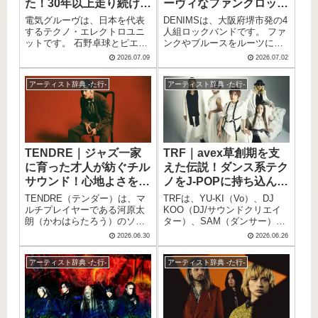
クター設定を持ち、80年代の
たかのような音楽性で、独自
た！30年以上走り続ける
ーヴィなファンクロック
めてご紹介します。
シンセポップをオマージュし
の存在感を放ってきました。
レジェンドバンド
バンド
電気グルーヴは、日本を代表
DENIMSは、大阪府堺市発の4
たきらびやかなサウンドが最
アメリカ最大級のフェス
するテクノ・エレクトロユニ
人組ロックバンドです。 ファ
大の特徴となっています。 近
「SXSW」への出演や、憧れ
ットです。 石野卓球とピエー
ンクやブルースをルーツに、
年は2000年代初期のカルチャ
の海外バンドのサポートアク
ル瀧を中心に結成され、テク
ヒップホップ、ジャズ、パン
ーやファッションである
トを務めるなど、その活躍は
2026.07.09
2026.07.02
ノやエレクトロを独特の感性
ク、シティポップといった要
「Y2K」がブームとなる中
世界へと広がっています。2人
で構成したトラックと、破天
素を自由自在にミックスした
で、国内外のアーティストか
のボーカルがステージの下手
アーティスト辞典 -た行-
アーティスト辞典 -た行-
荒なパフォーマンスで音楽シ
サウンドで注目を集めていま
ら改めて注目を集めるに至り
と上手に立ち、曲によってメ
ーンに衝撃を与えてきまし
す。 自主レーベル「OSAMI
ました。 Z世代を中心に音楽
インボーカルが変わるという
た。 代表曲「Shangri-La」は
studio」を拠点に活動してお
ストリーミングサービスでの
特殊な演奏スタイルも印象的
約50万枚のセールスを記録
り、メンバーのDIYで作り上げ
再生数を大きく伸ばすなど、
なバンドです。この記事で
し、日本のテクノシーンを一
た音楽スタジオで制作を進
時代を超えて愛され続けてい
は、そんなTENDOUJIのメン
般層にまで広げた功績は計り
行。 FUJI ROCK FESTIVALや
る存在です。 この記事では、
バーや来歴、おすすめ曲をま
TENDRE｜ジャズ一家
TRF｜avex草創期を支
知れません。 国内のみならず
RUSH BALLなど大型フェスに
そんなTommy february6の魅
とめてご紹介します。
に育った才人が紡ぐチル
えた伝説！ダンス系テク
海外でも活躍しており、ヨー
も出演し、精力的にライブシ
力やプロフィール、おすすめ
ロッパ最大のダンスフェステ
ーンで活躍中です。 この記事
サウンド！心地よさを極
ノをJ-POPに持ち込ん
曲をまとめてご紹介します。
ィバル「MAYDAY」への出演
では、そんなDENIMSのメン
めた音楽家・河原太朗の
だ、5人組レイヴユニッ
TENDRE（テンダー）は、マ
TRFは、YU-KI（Vo）、DJ
やヨーロッパツアーなど、国
バー、来歴、おすすめ曲まで
ソロプロジェクト
ト
ルチプレイヤーである河原太
KOO（DJ/サウンドクリエイ
際的な評価も高いユニットで
サクッとご紹介します。
朗（かわはらたろう）のソロ
ター）、SAM（ダンサー）、
す。 この記事では、そんな電
プロジェクトです。ベースを
CHIHARU（ダンサー）、
気グルーヴのメンバー、来
2026.06.30
2026.06.26
軸にしながら、ギターや鍵
ETSU（ダンサー）からなる日
歴、おすすめ曲までサクッと
盤、サックスまで自在に操る
本の5人組ダンス＆ボーカルユ
ご紹介します。
アーティスト辞典 -た行-
アーティスト辞典 -た行-
圧倒的な演奏力を持ち、その
ニットです。 ダンス系テクノ
多彩な音楽性で多くのリスナ
をポップミュージックに初め
ーを惹きつけています。ジャ
て本格導入したグループとし
ズベーシストの父とジャズシ
て、当時バックに徹するのが
ンガーの母のもとに生まれ、
慣例だったダンサーやDJをメ