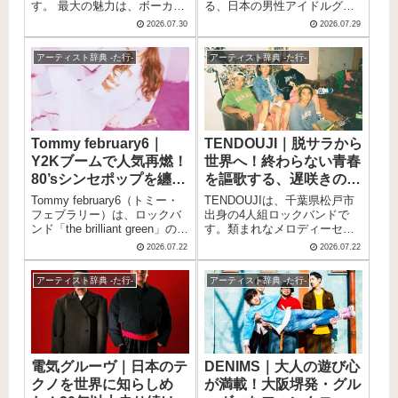
す。 最大の魅力は、ボーカル
る、日本の男性アイドルグル
の比喩根が放つ、アンニュイ
ープです。 かつて国民的グル
2026.07.30
2026.07.29
でソウルフル、そしてボーカ
ープとして活躍したV6の年上
ル・比喩根が持つ大人びた歌
組ユニットであり、「トニセ
アーティスト辞典 -た行-
アーティスト辞典 -た行-
声でしょう。 その歌声を軸
ン」の愛称で長年にわたり親
に、ボーカロイドや洋楽、ク
しまれてきました。 V6解散後
ラシック、ヒップホップ、ジ
も3人でのユニット活動を継続
ャズ、ファンクといった多様
しており、円熟味を増したパ
な音楽をシームレスに吸収し
フォーマンスで多くのファン
た、ジャンルレスなサウンド
を魅了し続けています。 最大
Tommy february6｜
TENDOUJI｜脱サラから
を鳴らしています。 メランコ
の魅力は、親しみやすく気さ
Y2Kブームで人気再燃！
世界へ！終わらない青春
リックで美しい楽曲から、胸
くなキャラクターと、大人な
をヒリヒリとさせるような苛
らではのアダルトで洗練され
80’sシンセポップを纏う
を謳歌する、遅咲きの4
立ちを込めた楽曲まで、その
た雰囲気との、絶妙なギャッ
永遠のキュートポップア
人組バンド
Tommy february6（トミー・
TENDOUJIは、千葉県松戸市
振り幅の大きさも大きな特徴
プ。 歌やダンスはもちろん、
イコン
フェブラリー）は、ロックバ
出身の4人組ロックバンドで
です。 数々のCMソングやド
それぞれがドラマや舞台、バ
ンド「the brilliant green」のボ
す。類まれなメロディーセン
ラマ主題歌を手がけ、Spotify
ラエティ番組で主演や活躍を
ーカリスト・川瀬智子による
スと、90年代のオルタナティ
による次世代アーティストプ
見せる、実力派揃いのグルー
2026.07.22
2026.07.22
ソロプロジェクトです。 プロ
ブロックシーンに影響を受け
ログラム「RADAR：Early
プです。 この記事では、20th
ジェクト名は、川瀬智子自身
た爆発力のあるサウンドを武
Noise 2021」に選出されるな
Centuryのメンバーや来歴、お
アーティスト辞典 -た行-
アーティスト辞典 -た行-
の誕生日である2月6日に由来
器に、すべての会場をハッピ
ど、国内外から大きな注目を
すすめ曲をご紹介します。
しています。 デビュー当時か
ーなグルーヴで包み込みま
集めています。 メンバー全員
ら披露されたチアガールファ
す。注目すべきは、中学の同
が2002年生まれで、幼馴染や
ッションや、レトロで洗練さ
窓生同士が27歳で初めて結成
高校の軽音部仲間を中心に結
れたビジュアルは大きな話題
したという異色の経歴でしょ
成された、まさにZ世代を代表
を呼び、圧倒的なカリスマ性
う。自主レーベル「浅野企
するバンドです。 この記事で
電気グルーヴ｜日本のテ
DENIMS｜大人の遊び心
で人気を集めました。 明るく
画」を設立して活動するDIY精
は、そんなchilldspotのメンバ
クノを世界に知らしめ
が満載！大阪堺発・グル
ポップでフェミニンなキャラ
神と、洋楽そのものを追求し
ーや来歴、おすすめ曲をまと