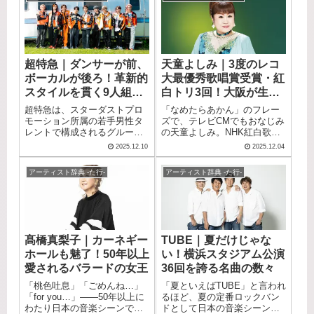
「T.M.Revolution（ティー・エ
グループです。 もともとSexy
くのファンを魅了し続ける10-
年を経た現在も精力的にコン
ム・レボリューション）」で
Zoneとして活動していた3人
FEETの魅力をご紹介します。
サートツアーを行い、変わら
す。 キャッチーな楽曲と激し
が、新たな仲間を求めてオー
ぬ歌声でファンを魅了し続け
いライブパフォーマンス、そ
ディションを開催するという
ている徳永英明の魅力に迫り
してバラエティ番組でも発揮
前例のない試みは、多くの視
ます。
される抜群のトーク力で、音
聴者の心を掴みました。 「タ
超特急｜ダンサーが前、
天童よしみ｜3度のレコ
楽ファンのみならず幅広い層
イプロ」の愛称で親しまれた
ボーカルが後ろ！革新的
大最優秀歌唱賞受賞・紅
から支持を集めています。 故
この番組は、配信のたびに
郷・滋賀県では大型野外フェ
SNSでトレンド入りを果た
スタイルを貫く9人組ボ
白トリ3回！大阪が生ん
ス「イナズマロック フェス」
し、日本のシリーズランキン
ーイズグループ
だ演歌の女王
超特急は、スターダストプロ
「なめたらあかん」のフレー
を主催するなど、音楽活動の
グで1位を獲得するなど大きな
モーション所属の若手男性タ
ズで、テレビCMでもおなじみ
枠を超えた精力的な活動を続
話題となりました。 オーディ
レントで構成されるグループ
の天童よしみ。NHK紅白歌合
けています。 デビューから約
ションを経て新メンバー5人が
EBiDAN（恵比寿学園男子部）
戦に29年連続出場を誇る、日
30年経った今もなお、日本を
加わり、現在は8人体制で活動
2025.12.10
2025.12.04
から選抜されたメンバーによ
本を代表する演歌歌手です。
代表するアーティストとして
をスタートしています。 サブ
るユニットです。最大の特徴
力強くも情感豊かな歌声で、
第一線で活躍し続ける
スク解禁やアルバムリリース
アーティスト辞典 -た行-
アーティスト辞典 -た行-
は「メインダンサー＆バック
世代を超えて愛され続けてい
T.M.Revolutionの魅力に迫りま
など、勢いが止まらない
ボーカル」という唯一無二の
ます。この記事では、天童よ
す。
timeleszの魅力に迫ります。
パフォーマンススタイル。一
しみのプロフィールから代表
般的なダンス＆ボーカルグル
曲、公式SNSまでまとめてご
ープとは逆に、ダンサーがス
紹介します。
テージ前方で魅せ、ボーカル
髙橋真梨子｜カーネギー
TUBE｜夏だけじゃな
が後方から歌声を届けるとい
ホールも魅了！50年以上
い！横浜スタジアム公演
う斬新な構成で、エンターテ
インメント性の高いライブパ
愛されるバラードの女王
36回を誇る名曲の数々
フォーマンスが持ち味です。
「桃色吐息」「ごめんね…」
「夏といえばTUBE」と言われ
今回は、そんな超特急の独特
「for you…」——50年以上に
るほど、夏の定番ロックバン
な世界観をご紹介します。
わたり日本の音楽シーンで活
ドとして日本の音楽シーンを