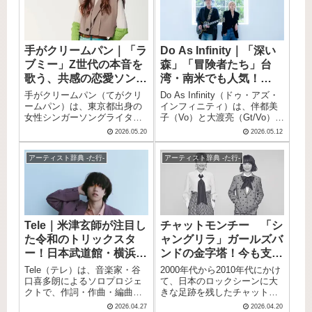
Ring等）への参加、MTVが選
広がっています。 本記事で
として確立され、29年以上に
ドで、1990年代末から2000年
ぶ「トップ25メタル・ビデ
は、w.o.d.の魅力や来歴、そし
わたって日本のメロコアシー
代にかけての日本の音楽シー
オ」グランプリ獲得、グラミ
てぜひ聴いてほしいおすすめ
ンの重要な存在であり続けて
ンを大きく塗り替えました。
ー賞公式サイトへの紹介記事
の名曲をご紹介します。
います。 結成25周年に10-
「ROCK IN JAPAN
掲載と、日本語の歌詞を武器
手がクリームパン｜「ラ
Do As Infinity｜「深い
FEET、HEY-SMITH、04
FESTIVAL」の歴代全出演バ
に世界の音楽シーンで確固た
ブミー」Z世代の本音を
森」「冒険者たち」台
Limited Sazabys、SHANKら
ンドの中でも屈指の出演回数
る地位を築いてきました。 こ
22組が参加したトリビュート
を誇り、RUSH BALLや京都大
歌う、共感の恋愛ソング
湾・南米でも人気！
の記事では、そんなDIR EN
アルバム「Timeless Melodies
作戦には開催当初からライン
GREYのプロフィール・来
シンガー
avex traxが誇る男女デ
手がクリームパン（てがクリ
Do As Infinity（ドゥ・アズ・
- a tribute to dustbox -」をリ
ナップされ続けるなど、フェ
歴・おすすめ楽曲をご紹介し
ュオ
ームパン）は、東京都出身の
インフィニティ）は、伴都美
リース。 バンドが後続のアー
スシーンの重鎮としての地位
ます。
女性シンガーソングライター
子（Vo）と大渡亮（Gt/Vo）か
ティストたちに与えてきた影
を長年保ち続けています。 こ
です。 愛称は「クリパンちゃ
らなる男女2人組ロックバンド
響の大きさが公式に証明され
の記事では、そんなDragon
2026.05.20
2026.05.12
ん」。 「音楽を通して心に寄
です。 デビュー前から渋谷ハ
ています。 この記事では、そ
Ashのプロフィール・来歴・
り添う」というコンセプトを
チ公前を中心に全国各地で路
んなdustboxのプロフィール・
おすすめ楽曲をまとめてご紹
アーティスト辞典 -た行-
アーティスト辞典 -た行-
掲げ、「Z世代の代弁者」とし
上ライブを100回以上行い、そ
来歴・おすすめ楽曲をまとめ
介します。
て恋愛の本音・喜び・切なさ
の熱量のままメジャーデビュ
てご紹介します。
を等身大の言葉で届けていま
ー。 リリースする楽曲の多く
す。 TBSドラマのオープニン
がヒットチャートを賑わせ、
グテーマ担当、LINE MUSIC
ベストアルバムはミリオンセ
リアルタイムランキング2位、
ラーを達成しました。 「犬夜
Tele｜米津玄師が注目し
チャットモンチー 「シ
渋谷でのワンマンライブ開催
叉」のアニメ主題歌を複数担
た令和のトリックスタ
ャングリラ」ガールズバ
と、着実にその歩みを広げて
当したことでアニメファンか
いる注目のアーティストで
らの絶大な支持も集め、台
ー！日本武道館・横浜ア
ンドの金字塔！今も支持
す。 この記事では、そんな手
湾・南米・東南アジアなど国
リーナへ駆け上がった新
される平成ガールズロッ
Tele（テレ）は、音楽家・谷
2000年代から2010年代にかけ
がクリームパンのプロフィー
際的な人気も誇ります。 解散
世代
ク
口喜多朗によるソロプロジェ
て、日本のロックシーンに大
ル・来歴・おすすめ楽曲をま
と再結成を経て、デビュー26
クトで、作詞・作曲・編曲の
きな足跡を残したチャットモ
とめてご紹介します。
年を迎えた現在もオリジナル
すべてを谷口ひとりが手がけ
ンチー。徳島県出身の彼女た
アルバムをリリースし続け
2026.04.27
2026.04.20