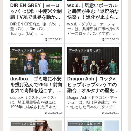
幼いころから音楽に囲まれて
ンバーとして名前を出すスタ
DIR EN GREY｜ヨーロ
w.o.d.｜気怠いボーカル
育った生粋の音楽家であり、
イルが業界に衝撃を与えまし
ッパ・北米・中南米全制
と轟音が生む「退廃的な
ソウルやR&Bといったブラッ
た。 「EZ DO DANCE」
クミュージックを土台にしな
「BOY MEETS GIRL」
覇！V系で世界を動かし
快楽」！進化が止まらな
がら、しなやかで心地よいサ
「survival dAnce ～no no cry
続ける5人組バンド
いネオグランジバンド
DIR EN GREYは、京（Vo）、
w.o.d.（ダブリューオーディ
ウンドを紡ぎ出すのが大きな
more～」「CRAZY GONNA
薫（Gt）、Die（Gt）、
ー）は、兵庫県神戸市出身の3
特徴です。耳にするりと溶け
CRAZY」とミリオンセラーを
Toshiya（Ba）、
ピースロックバンドです。
込む柔らかな歌声と、緻密に
連発し、トータル総売上2200
Shinya（Dr）からなる大阪発
NirvanaやBlurを彷彿とさせる
重ねられたグルーヴは、聴く
万枚という記録を打ち立てま
2026.06.22
2026.06.03
の5人組ロックバンドです。
退廃的でダーティなグランジ
人をやさしく包み込みます。
した。 デビュー30周年を記念
「人間の弱さ、あさはかさ、
サウンドを軸に、歪んだギタ
その自然体な佇まいやユルさ
した日本武道館ワンマンも成
アーティスト辞典 -た行-
アーティスト辞典 -た行-
エゴが原因で引き起こす現象
ー・ヘヴィなベース・タイト
を感じさせる存在感は、リス
功させ、現在もファンへ音楽
により、人々が受けるさまざ
なドラムが絡み合う「ネオ・
ナーだけでなく数多くのミュ
を届け続けています。 この記
まな心の痛みを世に広める」
グランジ・バンド」として、
ージシャンの心をも掴んで離
事では、TRFのプロフィー
という意志のもと結成された
国内外から熱視線を送られて
しません。さまざまなアーテ
ル・来歴・おすすめ楽曲をご
バンドは、結成当初のヴィジ
います。 TVアニメ「BLEACH
ィストの作品にも参加する、
紹介します。
ュアル系スタイルから出発
千年血戦篇-訣別譚-」オープニ
シーンに欠かせない実力派で
dustbox｜ゴミ箱に不安
Dragon Ash｜ロック×
し、アルバムを重ねるごとに
ングテーマ「STARS」は全世
す。この記事では、そんな
を投げ込んで29年！前向
ヒップホップ×レゲエの
メタル・オルタナティヴ・実
界累計750万ストリーミングを
TENDREの魅力やプロフィー
験的サウンドへと進化し続
突破し、BOOM BOOM
き力で奇跡を起こす、越
融合！オルタナの歴史を
ル、おすすめ曲をまとめてご
け、現在では海外メディアか
SATELLITESの中野雅之をプ
紹介します。
谷発メロコアバンド
塗り替えた、日本ミクス
dustbox（ダストボックス）
Dragon Ash（ドラゴン・アッ
ら「カテゴライズ不能」と称
ロデューサーに迎えた「My
チャーの旗手
は、埼玉県越谷市を拠点に
シュ）は、Kj（降谷建志）を
されるほどの独自性を持ちま
Generation」はロックとエレ
1996年に結成された日本のメ
中心とした日本のミクスチャ
す。 X JAPANのYOSHIKIプロ
クトロの融合で新機軸を打ち
ロディックパンクバンドで
ーロックバンドです。 ロッ
デュースによるメジャーデビ
出しました。 Fender Next
2026.06.02
2026.05.21
す。 SUGAの透き通った歌声
ク・パンク・ヒップホップ・
ュー後、欧米のロックフェス
2024選出、ソニー・ミュージ
とメロディへのこだわり、疾
レゲエ・エレクトロニカ・ラ
（Kerrang!主催ツアー、
ックレーベルズからのメジャ
アーティスト辞典 -た行-
アーティスト辞典 -た行-
走感あふれるサウンドが
テンなど多様な音楽ジャンル
Download Festival、Rock am
ーデビューと、歩みは着実に
「dustboxにしか出せない音」
を縦横無尽に融合したサウン