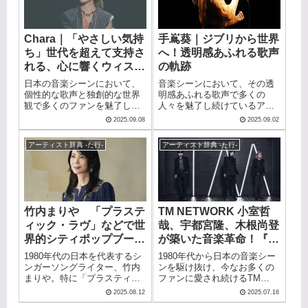
分ける表現力が魅力です。こ
の記事では、ちゃんみなのプ
ロフィールや経歴、必聴の代
Chara｜「やさしい気持
手嶌葵｜ジブリから世界
表曲を紹介します。次世代を
ち」世代を超えて支持さ
へ！透明感あふれる歌声
担うアーティストの全貌に迫
ります。
れる、心に響くウィスパ
の軌跡
ーボイス
日本の音楽シーンにおいて、
音楽シーンにおいて、その透
個性的な歌声と独創的な世界
明感あふれる歌声で多くの
観で多くのファンを魅了し続
人々を魅了し続けているアー
けるアーティストがいます。
ティストがいます。ジブリ映
2025.09.08
2025.09.02
それが、30年以上にわたって
画「ゲド戦記」で鮮烈なデビ
活動を続けるシンガーソング
ューを飾り、その後も数々の
アーティスト辞典 -た行-
アーティスト辞典 -た行-
ライター・Charaです。映画
映画やドラマの主題歌を手が
『スワロウテイル』での印象
けている手嶌葵。彼女の唯一
的な楽曲から始まり、今なお
無二の歌声は、日本国内にと
新しい音楽的探求を続ける彼
どまらず、アメリカをはじめ
女の魅力に迫ります。
とする世界各国でも注目を集
めています。今回は、そんな
竹内まりや 「プラステ
TM NETWORK 小室哲
手嶌葵の魅力的な活動や代表
ィック・ラヴ」などで世
哉、宇都宮隆、木根尚登
楽曲について詳しくご紹介し
ていきます。
界的シティポップブーム
が築いた音楽革命！『シ
を牽引！世界が注目する
ティーハンター』「Get
1980年代の日本を代表するシ
1980年代から日本の音楽シー
日本ポップス界の至宝
Wild」に代表される電子
ンガーソングライター、竹内
ンを駆け抜け、今なお多くの
まりや。特に「プラスティッ
ファンに愛され続けるTM
音楽で描かれる未来都市
ク・ラヴ」は現在、世界的な
NETWORK。シンセサイザー
の響き
2025.08.12
2025.07.16
シティポップブームの火付け
が織りなす独特な世界観と、