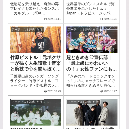
る地位を築いています。 この
力とおすすめ楽曲を分かりや
席巻する7人組
低迷期を乗り越え、奇跡の再
世界基準のダンススキルで海
記事では、DISH//の魅力とお
すく紹介します。
ブレイクを果たしたダンスボ
外進出を果たしたTravis
すすめ楽曲を分かりやすく紹
ーカルグループDA
Japan（トラビス・ジャパ
介します。
PUMP（ダ・パンプ）。 ISSA
ン）。 略称は「トラジャ」
2025.11.11
2025.10.31
の透き通る歌声と世界レベル
で、宮近海斗、中村海人、七
のダンサーたちが繰り広げる
五三掛龍也、川島如恵留、吉
アーティスト辞典 -た行-
アーティスト辞典 -た行-
パフォーマンスは、年齢や世
澤閑也、松田元太、松倉海斗
代を超えて多くの人々を魅了
の7人で構成されるグループで
しています。 デビューから25
す。 アメリカ・ロサンゼルス
年以上にわたる歴史の中で、
に留学し、世界的レーベル
メンバーチェンジや活動休止
Capitol Recordsと契約して全
を経験しながらも、諦めずに
世界デビューを果たしまし
竹原ピストル｜元ボクサ
超ときめき♡宣伝部｜
音楽活動を続けた彼らの姿は
た。 息の合ったシンクロダン
ーが描く人生讃歌！音楽
「最上級にかわいい
多くの人に勇気を与えまし
スで世界を魅了し、初のワー
た。 この記事では、DA
ルドツアーも成功させていま
と演技で心を撃ち抜く、
の！」女性ファンにも愛
PUMPの魅力とおすすめ楽曲
す。 この記事では、世界には
弾き語りアーティスト
される正統派アイドル
千葉県出身のシンガーソング
「きみのハートにロックオン
を分かりやすく紹介します。
ばたくアイドルグループの全
ライター・竹原ピストル。フ
っ！」のキャッチフレーズで
貌に迫ります。
ォークバンド・野狐禅のメン
知られる超ときめき♡宣伝部
バーとしてメジャーデビュー
（ちょうときめきせんでん
2025.10.29
2025.10.27
し、解散後はソロとして活動
ぶ）。略称は「超とき宣」
しています。住友生命のCMソ
「とき宣」で、スターダスト
アーティスト辞典 -た行-
アーティスト辞典 -た行-
ング「よー、そこの若いの」
プロモーション所属の6人組ア
で全国的な知名度を獲得し、
イドルグループです。楽曲
NHK紅白歌合戦に初出場を果
「すきっ！～超ver～」は
たしました。日本武道館での
TikTokで関連動画総再生回数
単独ライブを成功させ、俳優
30億回を突破し、世界68カ国
としても映画やドラマで存在
以上でチャートインしまし