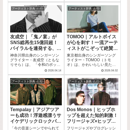
ています。 コロナ禍の中、元
ちは、疾走感あふれるサウン
る、J-POPシーンの真の実力
日のFM802オンエアからひっ
ドと瑞々しい感性で多くのフ
者です。 この記事では、そん
アーティスト辞典 -た行-
アーティスト辞典 -た行-
そりと活動を再始動させたこ
ァンを魅了し、「ガールズバ
なDo As Infinityのプロフィー
のプロジェクトは、Spotifyの
ンドの代名詞的存在」として
ル・来歴・おすすめ楽曲をま
人気プレイリストへの選出
今なお愛され続けています。
とめてご紹介します。
や、Spotify Early Noise 2023
「シャングリラ」や「染まる
への選定をきっかけに早耳の
よ」といった名曲は、アニメ
リスナーたちの心を一気につ
やドラマの主題歌として起用
友成空｜「鬼ノ宴」が
TOMOO｜アルトボイス
かみました。 テレビ朝日
され、音楽シーンに大きなイ
SNS総再生15億回超！
が心を刺す！一流アーテ
「EIGHT-JAM」での米津玄師
ンパクトを与えました。メン
特集で、米津本人が「最近聴
バーチェンジを経ながらも常
バイラルを連発する、神
ィストがこぞって絶賛す
いているアーティスト」とし
に進化し続けた彼女たちの音
奈川発・Z世代シンガー
る新進気鋭の女性アーテ
神奈川県出身のシンガーソン
東京都出身のシンガーソング
てTeleの名を挙げたことも大
楽は、解散から数年が経った
ィスト
グライター・友成空（ともな
ライター・TOMOO（トモ
きな話題となりました。 この
現在でも色褪せることなく輝
りそら）は、 「令和のポップ
オ）は、かわいらしい見た目
記事では、そんなTeleのプロ
いています。今回は、チャッ
キラー」という異名を持つ
とはギャップのある、低く深
フィール・来歴・おすすめ楽
トモンチーの来歴から人気楽
2026.04.14
2026.04.02
2002年生まれの若手アーティ
みのあるアルトボイスで多く
曲をまとめてご紹介します。
曲まで、その魅力を余すこと
ストです。 作詞・作曲・アレ
のリスナーを惹きつけている
なくご紹介します。
アーティスト辞典 -た行-
アーティスト辞典 -た行-
ンジはもちろん、アートワー
注目アーティストです。 テレ
クのイラストまですべてを自
ビ朝日系「EIGHT-JAM」の年
分でこなすマルチな才能が音
間ベスト企画でいしわたり淳
楽ファンの注目を集めていま
治が年間1位に「Super Ball」
す。 TikTokへ投稿した「鬼ノ
を選び、蔦谷好位置が2位に
宴」のデモが約1ヶ月で250万
「Grapefruit Moon」を選んだ
Tempalay｜アジアツア
Dos Monos｜ヒップホ
回再生され、その後の公式リ
ことで一気に知名度が広がり
ーも成功！浮遊感漂うサ
ップを超えた知的刺激！
リースでもストリーミング再
ました。 Official髭男dismの藤
生1.6億回・SNS関連コンテン
原聡やYOASOBIの幾田りらと
イケデリックロックバン
フリージャズ×ヒップホ
ツ総再生15億回超という驚異
いった錚々たるアーティスト
ド
ップの東京発オルタナラ
「今の音楽シーンでやられて
フリージャズやプログレッシ
的な数字を叩き出しました。
たちからも絶賛されるその歌