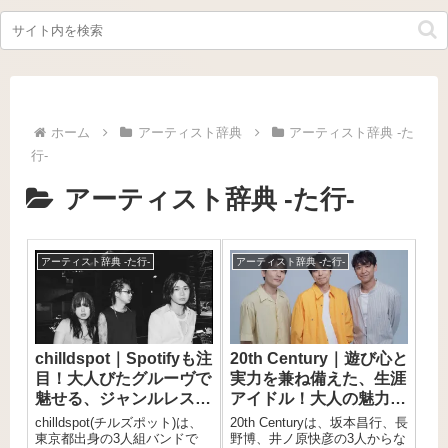
ホーム
アーティスト辞典
アーティスト辞典 -た
行-
アーティスト辞典 -た行-
アーティスト辞典 -た行-
アーティスト辞典 -た行-
chilldspot｜Spotifyも注
20th Century｜遊び心と
目！大人びたグルーヴで
実力を兼ね備えた、生涯
魅せる、ジャンルレスな
アイドル！大人の魅力あ
注目バンド
ふれる”トニセン”3人組
chilldspot(チルズポット)は、
20th Centuryは、坂本昌行、長
東京都出身の3人組バンドで
野博、井ノ原快彦の3人からな