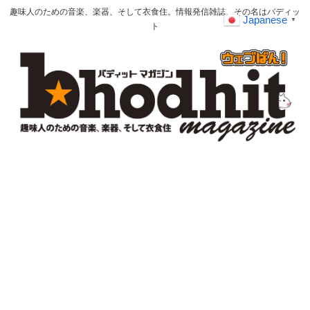
趣味人のための音楽、楽器、そして衣食住。情報発信雑誌、その名はバディッ
Japanese
▼
ト