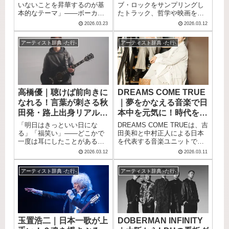
ップトリオ
いないことを昇華するのが基
ブ・ロックをサンプリングし
さらにTVアニメ「キングダ
声と楽曲は、プロの耳をも唸
本的なテーマ」——ボーカ
たトラック、哲学や映画を下
ム」第6シリーズのエンディン
らせる確かな実力を持ってい
ル・ギターの小原綾斗がそう
敷きにした歌詞、そして3人の
グテーマ、TVアニメ「暗殺教
ます。 この記事では、
2026.03.23
2026.03.12
語るように、Tempalay（テン
MCが絡み合うようにマイクを
室」再放送の新オープニング
TOMOOの基本プロフィール
パレイ）はとにかく他のバン
リレーしていく独特のグルー
テーマを担当するなど、活躍
から来歴、入門にぴったりの
アーティスト辞典 -た行-
アーティスト辞典 -た行-
ドとは一線を画す存在です。
ヴ——それがDos Monos（ド
の場は急速に広がっていま
おすすめ曲5選まで、まるっと
サイケデリック・ローファ
スモノス）です。 中高時代の
す。 この記事では、そんな友
お届けします。
イ・J-POPが絶妙に絡み合
同級生3人が大学進学後に結成
成空のプロフィール・来歴・
い、どこかに分類できない独
したというエピソードもユニ
おすすめ楽曲を一気にご紹介
自の「Tempalayサウンド」を
ークですが、さらに驚くのは
します。
作り上げてきた3人組バンド
当初メンバーの一人はヒップ
高橋優｜聴けば前向きに
DREAMS COME TRUE
で、結成からわずか1年でFUJI
ホップを聴いたことすらなか
なれる！言葉が刺さる秋
｜夢をかなえる音楽で日
ROCK FESTIVALに出演。 そ
ったという事実。 にもかかわ
の後も米国テキサスの音楽フ
らず、その後の活動は
田発・路上出身リアルタ
本中を元気に！時代を超
ェス「SXSW」やアジア各国
SUMMER SONICへの出演、
イム・シンガーソングラ
えて愛される国民的名曲
「明日はきっといい日にな
DREAMS COME TRUEは、吉
ツアーを経験し、国内外のイ
アメリカのレーベル・
イター
たち
る」「福笑い」——どこかで
田美和と中村正人による日本
ンディーシーンで高い評価を
Deathbomb Arcとの契約、UK
一度は耳にしたことがある、
を代表する音楽ユニットで
確立してきました。 大友克洋
ロックバンドblack midiとのヨ
と感じる方も多いのではない
す。 略称「ドリカム」の愛称
の名作漫画「AKIRA」をテー
ーロッパツアーと、あっとい
2026.03.12
2026.03.11
でしょうか。 これらを生み出
で親しまれ、デビュー以来
マにした「大東京万博」や、
う間に国内外のシーンへ打っ
したのは、秋田県出身のシン
数々のミリオンヒットを生み
テレビ東京ドラマ「サ道」の
て出るものになりました。 オ
アーティスト辞典 -た行-
アーティスト辞典 -た行-
ガーソングライター・高橋優
出してきました。 吉田美和の
エンディングテーマ「あびば
ルタナティブヒップホップ、
です。 飾らない言葉と真っす
圧倒的な歌唱力と誰もが共感
のんのん」など、タイアップ
日本語ラップ、実験音楽——
ぐなメロディで、日常のリア
できる歌詞、中村正人が紡ぐ
曲を通じてより広い層への認
どのジャンル名を当てはめて
ルをそのまま歌に変えるスタ
幻想的なサウンドが融合し、
知も広がっています。 この浮
も収まりきらないDos Monos
イルは「リアルタイム・シン
世代を超えて愛される楽曲を
遊感と中毒性のある音楽を、
の音楽を、この記事でじっく
ガーソングライター」と称さ
次々と発表しています。 ドリ
まずこの記事でサクッと確か
りご紹介します。
玉置浩二｜日本一歌が上
DOBERMAN INFINITY
れています。 路上での弾き語
カム現象という言葉が生まれ
めてみてください。