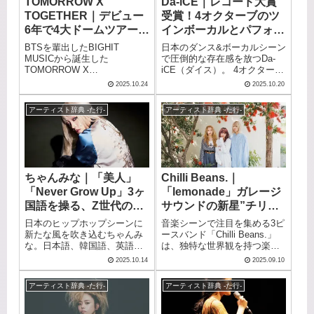
TOMORROW X
Da-iCE｜レコード大賞
感を発揮しています。メッセ
た。日本レコード大賞作詞賞
TOGETHER｜デビュー
受賞！4オクターブのツ
ージ性の高い歌詞と力強い歌
を受賞、さいたまスーパーア
声で、聴く人の心に深く響く
リーナ公演のチケット完売も
6年で4大ドームツアー達
インボーカルとパフォー
楽曲を届け続けています。こ
達成するなど、今最も勢いの
成！第4世代K-POPのト
マンスで夢を叶えた音楽
BTSを輩出したBIGHIT
日本のダンス&ボーカルシーン
の記事では、魂の弾き語りで
あるアイドルグループとして
ップランナー
の魔法
MUSICから誕生した
で圧倒的な存在感を放つDa-
多くの人々を魅了するアーテ
注目を集めています。この記
TOMORROW X
iCE（ダイス）。 4オクターブ
ィストの全貌に迫ります。
事では、令和を代表するアイ
TOGETHER（トゥモロー・バ
のツインボーカルと高度なダ
ドル”とき宣”の全貌に迫りま
2025.10.24
2025.10.20
イ・トゥギャザー）。 略称は
ンスパフォーマンスで、幅広
す。
「TXT」（ティーバイティ
い世代から支持を集めていま
アーティスト辞典 -た行-
アーティスト辞典 -た行-
ー）や「トゥバ」で、
す。 日本レコード大賞受賞曲
SOOBIN、YEONJUN、
「CITRUS」をはじめ、TikTok
BEOMGYU、TAEHYUN、
で大ヒットした「スターマイ
HUENINGKAIの5人で構成さ
ン」、紅白歌合戦初出場を果
れるボーイズグループです。
たした「I wonder」など、
デビュー前からスーパールー
数々のヒット曲を生み出して
ちゃんみな｜「美人」
Chilli Beans.｜
キーとして注目を集め、世界
きました。 この記事では、
「Never Grow Up」3ヶ
「lemonade」ガレージ
44の国と地域でiTunesトップ
Da-iCEのプロフィールや経
アルバムチャート1位を獲得し
歴、必聴の代表曲を紹介しま
国語を操る、Z世代のカ
サウンドの新星”チリ
ました。 日本では紅白歌合戦
す。 戦略的な楽曲制作で話題
リスマラッパー
ビ”の踊れるポップロッ
日本のヒップホップシーンに
音楽シーンで注目を集める3ピ
出場も果たし、K-POP第4世代
を呼ぶグループの全貌に迫り
ク
新たな風を吹き込むちゃんみ
ースバンド「Chilli Beans.」
のトップランナーとして活躍
ます。
な。日本語、韓国語、英語を
は、独特な世界観を持つ楽曲
しています。 この記事では、
自在に操るトリリンガルラッ
で多くの音楽ファンを魅了し
ファンタジックな世界観で魅
2025.10.14
2025.09.10
パーとして、等身大の言葉で
ています。 Vaundyなどのアー
了するグループの全貌に迫り
若者の心を掴んでいます。作
ティストからも注目されるチ
ます。
アーティスト辞典 -た行-
アーティスト辞典 -た行-
詞作曲からプロデュースまで
リビの活動と作品について、
全てをセルフで手がけ、力強
詳しくご紹介していきます。
いラップと繊細な歌声を使い