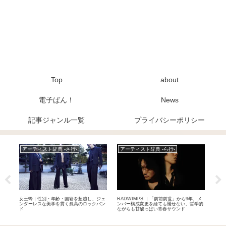
Top
about
電子ばん！
News
記事ジャンル一覧
プライバシーポリシー
アーティスト辞典 -た行-
アーティスト辞典 -ら行-
ア
、メ
玉置浩二｜日本一歌が上手い！？魂を揺さ
LANA｜湘南生まれのヒップホップクイー
Ad
学的
ぶる、日本屈指の天才シンガー
ン！ティーンの心を代弁する次世代フィメ
代表
ールラッパー
界を