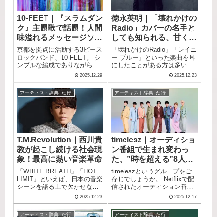
未練。 誰もが経験したことの
さや日常のやるせなさを等身
ある、あるいは想像できる恋
大の言葉で綴った楽曲は、特
10-FEET｜『スラムダン
徳永英明｜「壊れかけの
愛の痛みを、生々しくも美し
に若い世代から強い共感を集
ク』主題歌で話題！人間
Radio」カバーの名手と
いメロディに乗せて届けてく
めています。 インディーズシ
れます。 今最も勢いのあるバ
ーンから着実に人気を拡大
味溢れるメッセージソン
しても知られる、甘く切
ンドのひとつです。
し、ついに日本武道館でのワ
グで魅せる3ピースロッ
ないハイトーンボイス
京都を拠点に活動する3ピース
「壊れかけのRadio」「レイニ
ンマンライブも成功させまし
クバンド
ロックバンド、10-FEET。 シ
ー ブルー」といった楽曲を耳
た。 今、最も勢いのあるガー
ンプルな編成でありながら、
にしたことがある方は多いの
ルズバンドのひとつです。
メロコア、ロック、パンク、
ではないでしょうか。 これら
2025.12.29
2025.12.23
ヘビーメタル、レゲエ、ヒッ
の名曲を歌うのが、日本を代
プホップ、ギターポップな
表するシンガーソングライタ
アーティスト辞典 -た行-
アーティスト辞典 -た行-
ど、幅広いジャンルを独自の
ー・徳永英明です。 透明感の
スタイルで融合させた音楽性
あるハイトーンボイスと、心
が最大の特徴です。 映画
に染み入るような繊細な歌唱
「THE FIRST SLAM DUNK」
が最大の魅力。 甘く切ないバ
のエンディング主題歌「第ゼ
ラードから、前向きなメッセ
ロ感」が大ヒットし、ストリ
ージソングまで、幅広い楽曲
T.M.Revolution｜西川貴
timelesz｜オーディショ
ーミング再生回数は4億回を突
で多くのリスナーを魅了し続
教が起こし続ける社会現
ン番組で生まれ変わっ
破。 NHK紅白歌合戦にも出場
けています。 また、女性アー
を果たし、バンド結成27周年
ティストの名曲をカバーした
象！最高に熱い音楽革命
た、”時を超える”8人組
を迎えた現在もピークを更新
「VOCALIST」シリーズは累
アイドル
「WHITE BREATH」「HOT
timeleszというグループをご
し続けています。 年間100本
計600万枚以上を売り上げる大
LIMIT」といえば、日本の音楽
存じでしょうか。 Netflixで配
近いライブ活動を精力的に展
ヒットを記録。 日本における
シーンを語る上で欠かせない
信されたオーディション番組
開し、全国各地のフェスでも
カバーアルバムブームの先駆
名曲。 これらの楽曲を世に送
「timelesz project」が社会現
存在感を発揮。 笑顔を誘い出
けとなり、世代を超えて名曲
2025.12.23
2025.12.17
り出したのが、西川貴教によ
象を巻き起こし、いま最も注
すキャラクターと深いメッセ
の魅力を伝える役割も果たし
るソロプロジェクト
目を集めている男性アイドル
ージが込められた歌詞で、多
ています。 デビューから約40
アーティスト辞典 -た行-
アーティスト辞典 -た行-