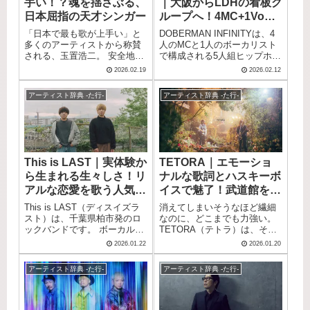
手い！？魂を揺さぶる、
｜大阪からLDHの看板グ
りからスタートし、武道館
るほどの社会的影響力を持
へ、全国ツアーへ、そして地
ち、音楽シーンに革新をもた
日本屈指の天才シンガー
ループへ！4MC+1Voが
元秋田の野外フェスへと歩み
らした彼らの活動は、今なお
織りなすヒップホップユ
「日本で最も歌が上手い」と
DOBERMAN INFINITYは、4
続けてきたその音楽人生は、
多くのファンを魅了し続けて
ニット
多くのアーティストから称賛
人のMCと1人のボーカリスト
まさに歌詞の世界観そのもの
います。 この記事では、
される、玉置浩二。 安全地帯
で構成される5人組ヒップホッ
と言えるかもしれません。 こ
DREAMS COME TRUEの魅力
のボーカリストとして「ワイ
プグループです。 LDHに所属
の記事では、高橋優の魅力を
とおすすめ曲を紹介します。
2026.02.19
2026.02.12
ンレッドの心」「悲しみにさ
しながらも「踊らないグルー
ギュッと凝縮してご紹介しま
よなら」などのヒット曲で80
プ」として独自の存在感を放
す。 初めて聴く方も、昔から
アーティスト辞典 -た行-
アーティスト辞典 -た行-
年代の音楽シーンを席巻し、
ち、迫力あるラップと透き通
知っているという方も、ぜひ
ソロでも「田園」「メロディ
った歌声で幅広いファン層か
最後まで読んでみてくださ
ー」といった名曲を世に送り
ら支持を集めています。 ヒッ
い。
出してきました。 紅白歌合戦
プホップを軸にしながらも、
では歌手別最高視聴率59.9%
ロックやR&B、ポップスなど
を記録するなど、その実力は
あらゆるジャンルを取り入れ
This is LAST｜実体験か
TETORA｜エモーショ
数字でも証明されています。
た「ALL ROUND HIP-HOP」
ら生まれる生々しさ！リ
ナルな歌詞とハスキーボ
この記事では、日本を代表す
という我流スタイルが彼らの
るシンガーソングライター・
真骨頂です。 本記事では、
アルな恋愛を歌う人気急
イスで魅了！武道館を制
玉置浩二の魅力をご紹介しま
DOBERMAN INFINITYの魅力
上昇中バンド
した新世代ガールズバン
This is LAST（ディスイズラ
消えてしまいそうなほど繊細
す。
やメンバー紹介、そしてぜひ
ド
スト）は、千葉県柏市発のロ
なのに、どこまでも力強い。
聴いてほしいおすすめ曲をご
ックバンドです。 ボーカル菊
TETORA（テトラ）は、そん
紹介します。
池陽報の実体験を赤裸々に綴
な唯一無二のハスキーボイス
2026.01.22
2026.01.20
った歌詞と、感情的なライブ
で多くのリスナーの心を掴ん
パフォーマンスがSNSやライ
できた大阪発のスリーピース
アーティスト辞典 -た行-
アーティスト辞典 -た行-
ブハウスを中心に若者から絶
ロックバンドです。 TETORA
大な支持を集めています。 浮
の楽曲は、迫力満点のサウン
気された経験、本命になれな
ドと繊細な歌詞のコントラス
い切なさ、報われない恋への
トが最大の魅力。 恋愛の切な