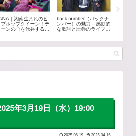
LANA｜湘南生まれのヒ
back number（バックナ
元BABY
ップホップクイーン！テ
ンバー）の魅力 – 感動的
YUIME
ィーンの心を代弁する次
な歌詞と圧巻のライブで
9月30
世代フィメールラッパー
人気の実力派バンド
務所・
所。「
界から
ペース
5年3月19日（水）19:00
2025.03.19
2025.04.16