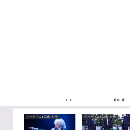
Top
about
-
アーティスト辞典 -た行-
アーティスト辞典 -さ行-