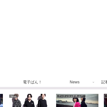
電子ばん！
News
記
News
アーティスト辞典 -ら行-