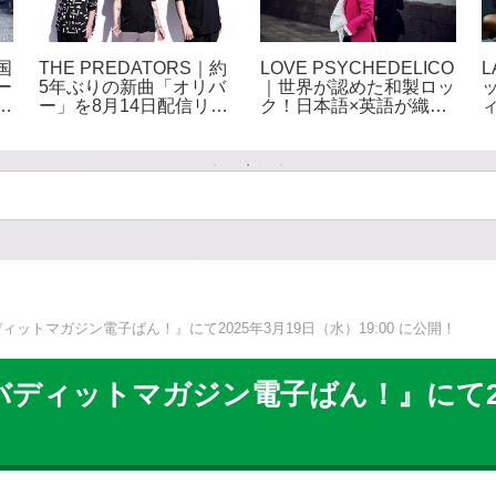
国
THE PREDATORS｜約
LOVE PSYCHEDELICO
ー
5年ぶりの新曲「オリバ
｜世界が認めた和製ロッ
の
ー」を8月14日配信リリ
ク！日本語×英語が織り
ース 全楽曲のサブスク
なす極上ロックデュオ
解禁も決定
ディットマガジン電子ばん！』にて2025年3月19日（水）19:00 に公開！
『バディットマガジン電子ばん！』にて202