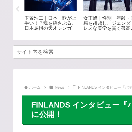
全員リー
玉置浩二｜日本一歌が上
女王蜂｜性別・年齢・
早稲田の
手い！？魂を揺さぶる、
籍を超越し、ジェンダ
・日本を
日本屈指の天才シンガー
レスな美学を貫く孤高
アカペラ
ロックバンド
ホーム
News
FINLANDS インタビュー『バ
FINLANDS インタビュー
に公開！