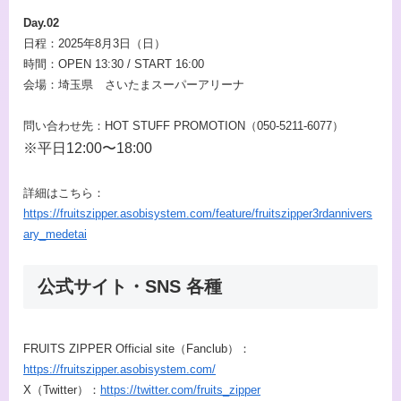
Day.02
日程：2025年8月3日（日）
時間：OPEN 13:30 / START 16:00
会場：埼玉県 さいたまスーパーアリーナ
問い合わせ先：HOT STUFF PROMOTION（050-5211-6077）
※平日12:00〜18:00
詳細はこちら：
https://fruitszipper.asobisystem.com/feature/fruitszipper3rdannivers
ary_medetai
公式サイト・SNS 各種
FRUITS ZIPPER Official site（Fanclub）：
https://fruitszipper.asobisystem.com/
X（Twitter）：
https://twitter.com/fruits_zipper