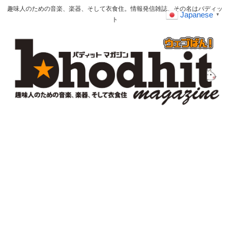
趣味人のための音楽、楽器、そして衣食住。情報発信雑誌、その名はバディッ
Japanese
▼
ト