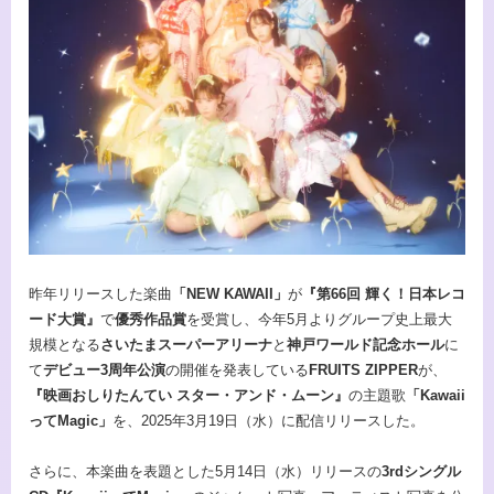
昨年リリースした楽曲
「NEW KAWAII」
が
『第66回 輝く！日本レコ
ード大賞』
で
優秀作品賞
を受賞し、今年5月よりグループ史上最大
規模となる
さいたまスーパーアリーナ
と
神戸ワールド記念ホール
に
て
デビュー3周年公演
の開催を発表している
FRUITS ZIPPER
が、
『映画おしりたんてい スター・アンド・ムーン』
の主題歌
「Kawaii
ってMagic」
を、2025年3月19日（水）に配信リリースした。
さらに、本楽曲を表題とした5月14日（水）リリースの
3rdシングル