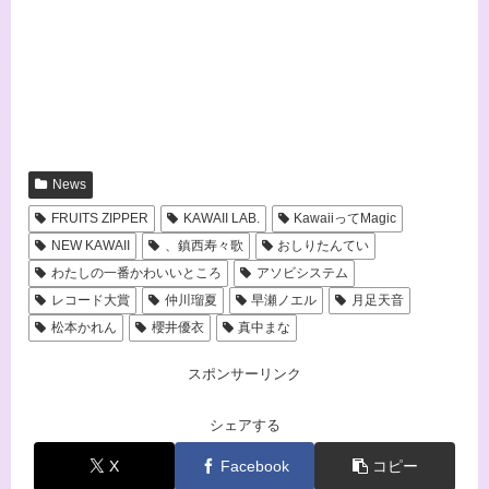
News
FRUITS ZIPPER
KAWAII LAB.
KawaiiってMagic
NEW KAWAII
、鎮西寿々歌
おしりたんてい
わたしの一番かわいいところ
アソビシステム
レコード大賞
仲川瑠夏
早瀬ノエル
月足天音
松本かれん
櫻井優衣
真中まな
スポンサーリンク
シェアする
X
Facebook
コピー