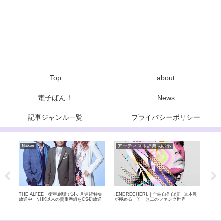
Top
about
電子ばん！
News
記事ジャンル一覧
プライバシーポリシー
アーティスト辞典 -は行-
アーティスト辞典 -た行-
ア
本剛
布施明｜若者の間でも話題沸騰の声量おば
玉置浩二｜日本一歌が上手い！？魂を揺さ
ゴス
け！？60年歌い続ける伝説のエンターテイ
ぶる、日本屈指の天才シンガー
稲田
ナー
人組