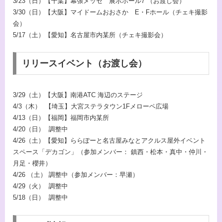
3/23（日）【千葉】幕張メッセ 展示ホール7 （お渡し会）
3/30（日）【大阪】マイドームおおさか E・Fホール（チェキ撮影
会）
5/17（土）【愛知】名古屋市内某所（チェキ撮影会）
リリースイベント（お渡し会）
3/29（土）【大阪】南港ATC 海辺のステージ
4/3（木） 【埼玉】大宮ステラタウン1Fメローペ広場
4/13（日）【福岡】福岡市内某所
4/20（日） 調整中
4/26（土）【愛知】ららぽーと名古屋みなとアクルス屋外イベント
スペース「デカゴン」（参加メンバー： 鎮西・松本・真中・仲川・
月足・櫻井）
4/26 （土） 調整中（参加メンバー：早瀬）
4/29（火） 調整中
5/18（日） 調整中