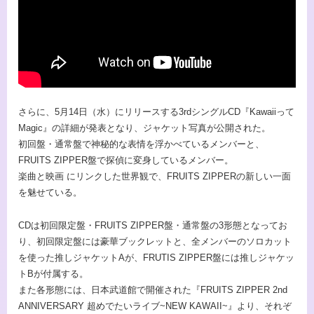
さらに、5月14日（水）にリリースする3rdシングルCD『Kawaiiって
Magic』の詳細が発表となり、ジャケット写真が公開された。
初回盤・通常盤で神秘的な表情を浮かべているメンバーと、
FRUITS ZIPPER盤で探偵に変身しているメンバー。
楽曲と映画 にリンクした世界観で、FRUITS ZIPPERの新しい一面
を魅せている。
CDは初回限定盤・FRUITS ZIPPER盤・通常盤の3形態となってお
り、初回限定盤には豪華ブックレットと、全メンバーのソロカット
を使った推しジャケットAが、FRUTIS ZIPPER盤には推しジャケッ
トBが付属する。
また各形態には、日本武道館で開催された『FRUITS ZIPPER 2nd
ANNIVERSARY 超めでたいライブ~NEW KAWAII~』より、それぞ