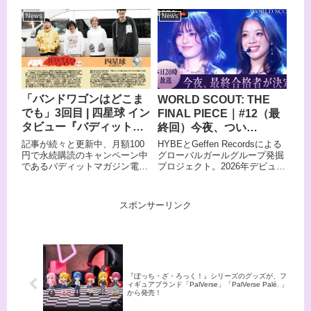
であり、現在はSALT&SUGAR
CANDLE NIGHT 2025 LIGHT
やAGA-SHIOなどでも活躍する
OF PEACE -80th Year-」が開催
News
News
ピアニスト・塩谷哲。そして
された。
THE BOOMのボーカリストと
して「風になりたい」「島唄」
など数々の名曲を生んだ宮沢和
史。この日本を代表する3組に
よるスペシャルコンサート「オ
ルケスタ・デ・ラ・ルス＆ソル
「バンドワゴンはどこま
WORLD SCOUT: THE
トミヤ2026」の開催が決定し
でも」3回目 | 四星球 イン
FINAL PIECE｜#12（最
た。
タビュー『バディットマ
終回）今夜、つい
ガジン電子ばん！』にて
に“FINAL PIECE”が決定
記事が続々と更新中、月額100
HYBEとGeffen Recordsによる
本日 2025年4月4日（金）
今晩5月12日（火）よる8
円で永続購読のキャンペーン中
グローバルガールグループ発掘
であるバディットマガジン電子
プロジェクト。2026年デビュー
20:30 に公開！
時より「ABEMA」で無
ばん！本日2025年4月4日（金）
を目指し、日本全国でオーディ
料放送
20:30 に公開の記事は2024年に
ションを開催。すでに参加が決
2枚組アルバム『音時計』をリ
定しているEMILY、LEXIE、
スポンサーリンク
リース、現在絶賛ツアー中の、
SAMARAに加わる“最後の1
四星球！
人”を選出します。
『ぼっち・ざ・ろっく！』シリーズのグッズが、フ
ィギュアブランド「PalVerse」「PalVerse Palé. 」
から発売！