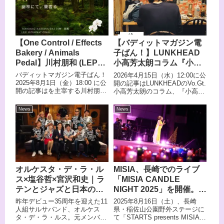
【One Control / Effects
【バディットマガジン電
Bakery / Animals
子ばん！】LUNKHEAD
Pedal】川村朋和 (LEP
小高芳太朗コラム『小高
INTERNATIONAL代表)
芳太朗のことばのきせ
バディットマガジン電子ばん！
2026年4月15日（水）12:00に公
コラム 『幽林にて、蘭
つ』Vol.012 「ころ」、
2025年8月1日（金）18:00 に公
開の記事はLUNKHEADのVo.Gt.
開の記事はを主宰する川村朋和
小高芳太朗のコラム、『小高芳
香る』Vol.002、『バディ
本日4/15(水) 12:00公開！
(LEP INTERNATIONAL代表)に
太朗のことばのきせつ』第12回
ットマガジン電子ば
よるコラム、『幽林にて、蘭香
目。記事が続々と更新中、月額
News
News
ん！』にて8/1(金)18:00公
る』Vol.002。ギタリストたちの
100円 で永続購読 のキャンペー
開！
ペダルボードに瞬く間に浸透し
ン中である バディットマガジン
ていったOne Controlなど、画期
電子ばん！
的なエフェクターや機材を提供
し続ける川村朋和のコラムを毎
月連載にてお送りいたします！
オルケスタ・デ・ラ・ル
MISIA、長崎でのライブ
ス×塩谷哲×宮沢和史｜ラ
「MISIA CANDLE
テンとジャズと日本の名
NIGHT 2025」を開催。8
曲が交差する“ソルトミ
月16日、愛と平和への祈
昨年デビュー35周年を迎えた11
2025年8月16日（土）、長崎
ヤ”再集結公演が東京・大
りをこめて
人組サルサバンド、オルケス
県・稲佐山公園野外ステージに
タ・デ・ラ・ルス。元メンバー
て「STARTS presents MISIA
阪で開催