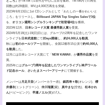
ところ」
がTikTokでZ世代を中心に注目を集め、TikTok内での再生
回数は約28億回、MVは4,000万再生を突破。
2023年9月13日に1st CDシングルとして「わたしの一番かわいいと
ころ」をリリースし、
Billboard JAPAN Top Singles Salesで3位
を、
オリコン週間シングルランキングで初登場4位
を獲得。
2023年12月、
日本レコード大賞 最優秀新人賞
を受賞。
2024年5月18(土)-19(日)日には、グループの2周年を記念したワンマ
ンライブを
日本武道館
にて
2Days開催
し、
約24,000人を動員
。
秋には
初のホールツアー
を開催し、全国12都市15公演で
約40,000人
を動員
した。
12月には日本レコード大賞にて「
NEW KAWAII
」が
優秀作品賞
を受
賞。
2025年には
グループ3周年を記念したワンマンライブ
を
神戸ワール
ド記念ホール
、
さいたまスーパーアリーナ
にて開催する。
メンバーは
月足天音
(メンバーカラー赤)、
鎮西寿々歌
(オレンジ)、
櫻
井優衣
(ミントグリーン)、
仲川瑠夏
(紫)、
真中まな
(空色)、
松本かれ
ん
(ベビーピンク)、
早瀬ノエル
(黄)の7人。