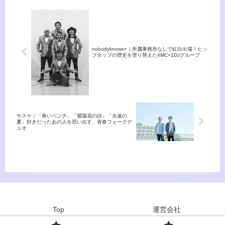
麻桍が務める。
す!?」菊池真平、12/9(火)
12:00に公開！
nobodyknows+｜所属事務所なしで紅白出場！ヒッ
プホップの歴史を塗り替えた4MC+1DJグループ
サスケ｜「青いベンチ」「紫陽花の詩」「永遠の
夏」好きだったあの人を思い出す、青春フォークデ
ュオ
Top
運営会社