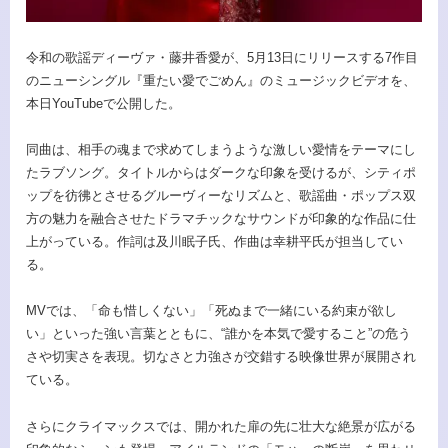
令和の歌謡ディーヴァ・藤井香愛が、5月13日にリリースする7作目
のニューシングル『重たい愛でごめん』のミュージックビデオを、
本日YouTubeで公開した。
同曲は、相手の魂まで求めてしまうような激しい愛情をテーマにし
たラブソング。タイトルからはダークな印象を受けるが、シティポ
ップを彷彿とさせるグルーヴィーなリズムと、歌謡曲・ポップス双
方の魅力を融合させたドラマチックなサウンドが印象的な作品に仕
上がっている。作詞は及川眠子氏、作曲は幸耕平氏が担当してい
る。
MVでは、「命も惜しくない」「死ぬまで一緒にいる約束が欲し
い」といった強い言葉とともに、“誰かを本気で愛すること”の危う
さや切実さを表現。切なさと力強さが交錯する映像世界が展開され
ている。
さらにクライマックスでは、開かれた扉の先に壮大な絶景が広がる