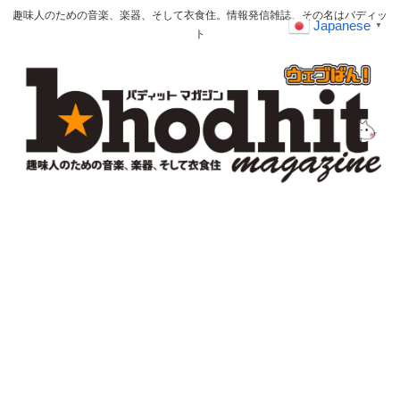
趣味人のための音楽、楽器、そして衣食住。情報発信雑誌、その名はバディッ
Japanese
▼
ト