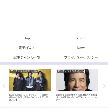
Top
about
電子ばん！
News
記事ジャンル一覧
プライバシーポリシー
アーティスト辞典 -は行-
アーティスト辞典 -は行-
Ne
揺さ
back number（バックナンバー）の魅力 –
布施明｜若者の間でも話題沸騰の声量おば
元BA
感動的な歌詞と圧巻のライブで人気の実力
け！？60年歌い続ける伝説のエンターテイ
9月
派バンド
ナー
を退
自分