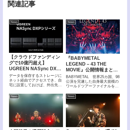
関連記事
News
News
【クラウドファンディン
『BABYMETAL
グで10億円超え】
LEGEND – 43 THE
UGREEN NASync DXP
MOVIE』公開情報まとめ
シリーズをレビュー！
🤟メンバーコメントも🤟
データを保存するストレージに
BABYMETAL 世界25カ国、98
ネット経由でアクセスでき、自
公演を完遂した自身最大規模の
宅に設置しておけば、外出先か
ワールドツアーファイナルを映
らスマホやパソコンでいつでも
画化！8月23日(金)より全国47都
ファイルにアクセスできる
道府県66箇所の映画館で5.1ch
News
News
「UGREEN NASync DXPシリ
サラウンド版、Dolby Atmos®
ーズ」をレビュー！
版、Dolby Cinema®版の3形式
で公開！