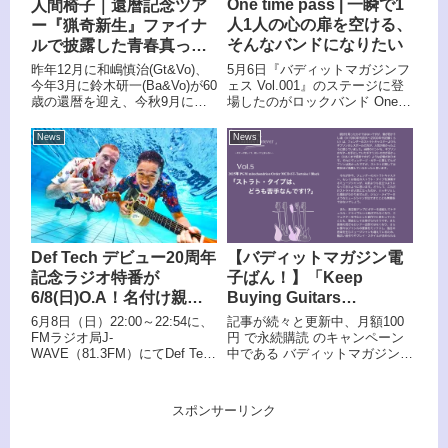
One time pass | 一瞬で1
人間椅子｜還暦記念ツア
人1人の心の扉を空ける、
ー『猟奇新生』ファイナ
そんなバンドになりたい
ルで披露した青春真っ只
中の轟音！
5月6日『バディットマガジンフ
昨年12月に和嶋慎治(Gt&Vo)、
ェス Vol.001』のステージに登
今年3月に鈴木研一(Ba&Vo)が60
場したのがロックバンド One
歳の還暦を迎え、今秋9月には
time pass。今回は、Koyama、
ナカジマノブ(Dr&Vo)が還暦を
Yuzo の両名に行ったスペシャ
迎える人間椅子。若い層の流入
News
News
ルインタビューをお届けしま
にもあり、ツアー観客動員も右
す！
肩上がりが近年続いており、ま
だまだバンドは衰え知らずの状
況が続いております。そのメン
バーの還暦を祝し、全国8都市8
公演の全国ツアー「還暦記念ツ
アー『猟奇新生』」を開催して
Def Tech デビュー20周年
【バディットマガジン電
おり、一昨日の5/26(火)にZEPP
記念ラジオ特番が
子ばん！】「Keep
DiverCityにてTOUR FINAL公演
を無事に開催する事が出来まし
6/8(日)O.A！名付け親・
Buying Guitars
た。8公演中6公演でチケット
JESSEが語る結成秘話、
Forever」〜ギターが欲
6月8日（日）22:00～22:54に、
記事が続々と更新中、月額100
SOLD OUTし、グッズ販売もモ
最新アルバム
しくて、欲しくて止まら
FMラジオ局J-
円 で永続購読 のキャンペーン
ノによっては早々に売切れるな
WAVE（81.3FM）にてDef Tech
中である バディットマガジン電
『4ELEMENTS』の裏
ない〜 Vol.5 2025年
ど各地大盛況でした。
のデビュー20周年を祝う特別番
子ばん！2025年12月9(火) 12:00
話、スペシャルアコース
PGM mitochondrion
組『J-WAVE SELECTION JIM
に公開の記事は、元『Player』
ティックライブなど盛り
Order MCD-ST-Tortoise /
BEAM Def Tech 20TH
誌のライター菊池真平によるギ
スポンサーリンク
だくさん
Black「ストラト・タイ
ANNIVERSARY SPECIAL』を
ターへの想いを綴るコラム第5
放送する。ナビゲーターは栄倉
弾！
プは、どうも苦手なんで