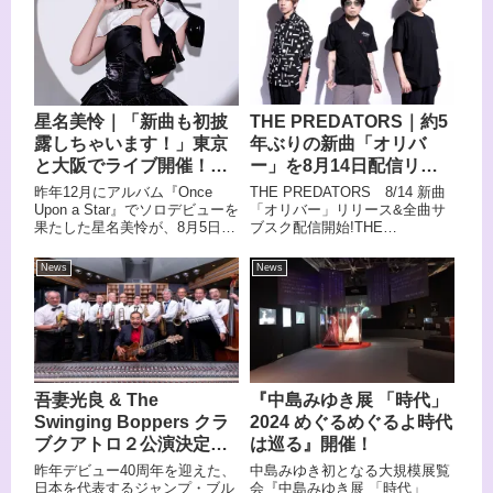
THE PREDATORS｜約5
星名美怜｜「新曲も初披
年ぶりの新曲「オリバ
露しちゃいます！」東京
ー」を8月14日配信リリ
と大阪でライブ開催！お
ース 全楽曲のサブスク
見送り会アリ！
THE PREDATORS 8/14 新曲
昨年12月にアルバム『Once
解禁も決定
「オリバー」リリース&全曲サ
Upon a Star』でソロデビューを
ブスク配信開始!THE
果たした星名美怜が、8月5日に
PREDATORS［山中さわお
1stシングル「ひかりあと」を
（Vocal & Guitar）、
リリースすることが決定した。
News
News
JIRO（Bass / GLAY）、高橋宏
14年間在籍したアイドルグルー
貴（Drums / ELLEGARDEN・
プ卒業後は全国各地でキャンペ
PAM）］が、8/14(金)にデジタ
ーンを展開し、4月からはFMヨ
ルシングル「オリバー」をリリ
コハマ『BREAK IT DOWN』の
ースする。
レギュラーDJとしても活躍の場
を広げている。
吾妻光良 & The
『中島みゆき展 「時代」
Swinging Boppers クラ
2024 めぐるめぐるよ時代
ブクアトロ２公演決定
は巡る』開催！
だ！
昨年デビュー40周年を迎えた、
中島みゆき初となる大規模展覧
日本を代表するジャンプ・ブル
会『中島みゆき展 「時代」