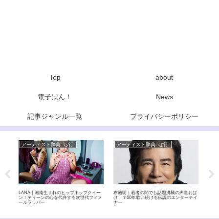
Top
about
電子ばん！
News
記事ジャンル一覧
プライバシーポリシー
アーティスト辞典 -ら行-
アーティスト辞典 -は行-
Ne
ジェ
LANA｜湘南生まれのヒップホップクイー
布施明｜若者の間でも話題沸騰の声量おば
THE
バン
ン！ティーンの心を代弁する次世代フィメ
け！？60年歌い続ける伝説のエンターテイ
達成
ールラッパー
ナー
国2