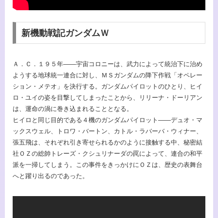
新機動戦記ガンダムＷ
Ａ．Ｃ．１９５年――宇宙コロニーは、武力によって統治下に治め
ようする地球統一連合に対し、ＭＳガンダムの降下作戦「オペレー
ション・メテオ」を決行する。ガンダムパイロットのひとり、ヒイ
ロ・ユイの姿を目撃してしまったことから、リリーナ・ドーリアン
は、運命の渦に巻き込まれることとなる。
ヒイロと同じ目的である４機のガンダムパイロット――デュオ・マ
ックスウェル、トロワ・バートン、カトル・ラバーバ・ウィナー、
張五飛は、それぞれ引き寄せられるかのように接触する中、秘密結
社ＯＺの総帥トレーズ・クシュリナーダの罠によって、連合の和平
派を一掃してしまう。この事件をきっかけにＯＺは、歴史の表舞台
へと躍り出るのであった。