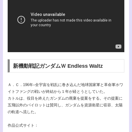
新機動戦記ガンダムＷ Endless Waltz
Ａ．Ｃ．196年–全宇宙を戦乱に巻き込んだ地球国家軍と革命軍ホワ
イトファングの戦いが終結から１年が経とうとしていた。
カトルは、役目を終えたガンダムの廃棄を提案をする。その提案に
五飛以外のパイロットは賛同し、ガンダムを資源衛星に収容、太陽
の軌道へ流した。
作品公式サイト：