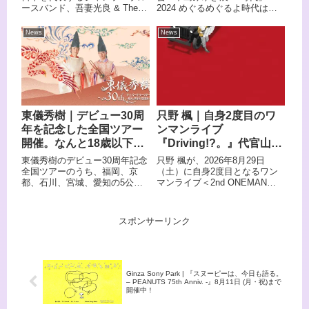
ースバンド、吾妻光良 & The
2024 めぐるめぐるよ時代は巡
Swinging Boppers。恒例となっ
る』が角川武蔵野ミュージアム
ている渋谷クラブクアトロ公演
にて4月20日より開催されてい
News
News
が６月29日（土）に決定。ゲス
る。会場はレコード盤をイメー
トには札幌Bar Bahiaを取り仕
ジしたかのような空間演出が施
切っていることでも著名、元
され、昭和・平成・令和とデビ
TOMATOSの松竹谷清の出演も
ューから今日までの活動内容を
決定している。
歩きながら散策できる巨大な
「みゆきストリート」を制作、
様々な魅力に満ちた中島 みゆき
東儀秀樹｜デビュー30周
只野 楓｜自身2度目のワ
の世界を堪能できる体験空間と
年を記念した全国ツアー
ンマンライブ
なっている。
開催。なんと18歳以下無
『Driving!?。』代官山
料ご招待！
UNITにて開催決定
東儀秀樹のデビュー30周年記念
只野 楓が、2026年8月29日
全国ツアーのうち、福岡、京
（土）に自身2度目となるワン
都、石川、宮城、愛知の5公演
マンライブ＜2nd ONEMAN
に18歳以下無料ご招待、同伴者
LIVE「Driving!?。」＞を東京・
半額の施策を実施します。
代官山UNITにて開催することが
決定した。
スポンサーリンク
Ginza Sony Park | 『スヌーピーは、今日も語る。
– PEANUTS 75th Anniv. -』8月11日 (月・祝)まで
開催中！