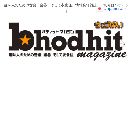
趣味人のための音楽、楽器、そして衣食住。情報発信雑誌、その名はバディッ
Japanese
▼
ト