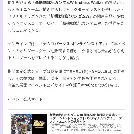
周年を迎える『
新機動戦記ガンダムW Endless Waltz
』の景品がも
らえるミニゲーム、描きおろしキャラクターイラストを使用したオ
リジナルグッズを含む『
新機動戦記ガンダムW
』の関連商品が多数
そろうグッズコーナーなど、『新機動戦記ガンダムW』の世界を楽
しむことができる。
オンラインでは、「
ナムコパークス オンラインストア
」にて本イベ
ントのオリジナルグッズを販売するほか、会場と同じ景品がもらえ
るミニゲームをプレイすることが可能だ。
期間限定公式ショップは秋葉原にて8月8日(金)～9月28日(日)に開催
し、その後大阪・梅田、博多、仙台での開催も予定されている。
今後の展開はイベント公式サイトやX(旧Twitter)などでお知らせ。
イベント公式サイト：
新機動戦記ガンダムW 30周年記念 期間限定公式ショ
ップ | イベントショップ | バンダイナムコ アミューズ
メントユニット公式サイト
『新機動戦記ガンダムW』の30周年を記念し、期間限定公式ショッ
プがオープン！30年の刻を超えて、あの感動が、描きおろしイラス
トとオリジナルグッズで蘇ります。景品がもらえるミニゲームも開
催！