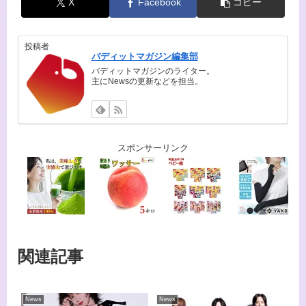
X
Facebook
コピー
投稿者
バディットマガジン編集部
バディットマガジンのライター。
主にNewsの更新などを担当。
スポンサーリンク
関連記事
News
News