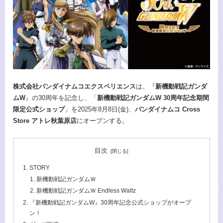
株式会社バンダイナムコエクスペリエンス
は、『
新機動戦記ガンダ
ムW
』の30周年を記念し、「
新機動戦記ガンダムW 30周年記念期間
限定公式ショップ
」を2025年8月8日(金)、
バンダイナムコ Cross
Store アトレ秋葉原店
にオープンする。
目次
STORY
新機動戦記ガンダムＷ
新機動戦記ガンダムＷ Endless Waltz
『新機動戦記ガンダムW』30周年記念公式ショップがオープ
ン！