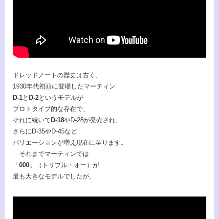
ドレッドノートの歴史は古く、
1930年代初頭に登場したマーティン
D-1
と
D-2
というモデルが
プロトタイプ的な存在で、
それに続いて
D-18
やD-28が発売され、
さらにD-35やD-45など
バリエーションが増え現在に至ります。
それまでマーティンでは
「
000
」（トリプル・オー）が
最も大きなモデルでしたが、