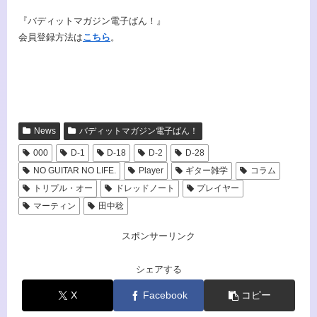
『バディットマガジン電子ばん！』
会員登録方法は
こちら
。
News
バディットマガジン電子ばん！
000
D-1
D-18
D-2
D-28
NO GUITAR NO LIFE.
Player
ギター雑学
コラム
トリプル・オー
ドレッドノート
プレイヤー
マーティン
田中稔
スポンサーリンク
シェアする
X
Facebook
コピー