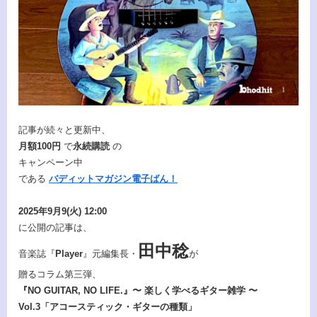
記事が続々と更新中、
月額100円
で
永続購読
の
キャンペーン中
である
バディットマガジン電子ばん！
2025年9月9(火) 12:00
に公開の記事は、
田中稔
音楽誌『
Player
』元編集長・
が
贈るコラム第三弾、
『NO GUITAR, NO LIFE.』〜 楽しく学べるギター雑学 〜
Vol.3「アコースティック・ギターの種類」