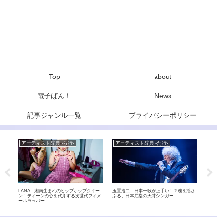
Top
about
電子ばん！
News
記事ジャンル一覧
プライバシーポリシー
アーティスト辞典 -ら行-
アーティスト辞典 -た行-
Ne
力 –
LANA｜湘南生まれのヒップホップクイー
玉置浩二｜日本一歌が上手い！？魂を揺さ
THE
実力
ン！ティーンの心を代弁する次世代フィメ
ぶる、日本屈指の天才シンガー
リバ
ールラッパー
のサ