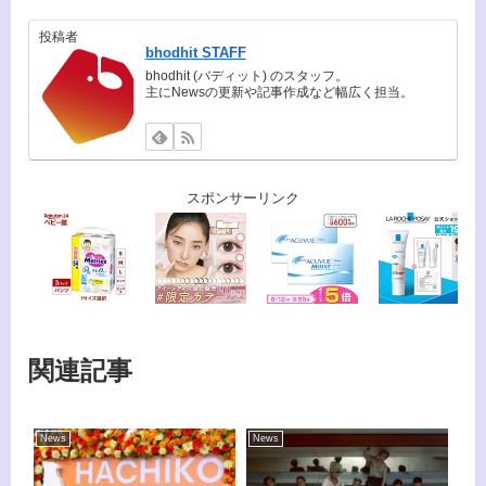
投稿者
bhodhit STAFF
bhodhit (バディット) のスタッフ。
主にNewsの更新や記事作成など幅広く担当。
スポンサーリンク
関連記事
News
News