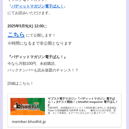
『
バディットマガジン電子ばん！
』
にてお読みいただけます。
2025年9月9(火) 12:00
に
こちら
にて公開します！
※時間になるまで非公開となります
『バディットマガジン電子ばん！』
今なら月額100円、永続購読、
バックナンバーも読み放題のチャンス！？
詳細はこちら！
サブスク電子マガジン『バディットマガジン 電子ば
ん！』βテスト開始！ | bhodhit magazine 電子ばん！
β
月額100円、永続購読のチャンス！？2023年夏に休刊した 音楽雑誌
Player の名物編集長 北村和孝 を迎え、「趣味人のための音楽、楽
器、そして衣食住」をテーマに立ち上がった新メディア、「バディ
ットマガジン」。2023年11月に紙媒体...
member.bhodhit.jp