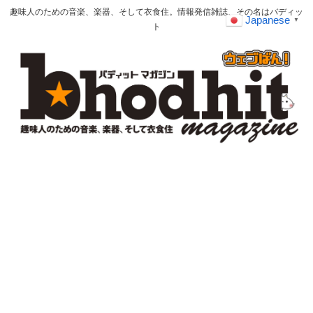
趣味人のための音楽、楽器、そして衣食住。情報発信雑誌、その名はバディッ
Japanese
▼
ト