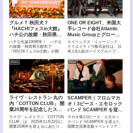
グルメ？ 秋田犬？
ONE OR EIGHT、米国大
『HACHIフェスin大館』
手レコード会社Atlantic
ハチ公の故郷・秋田県大
Music Groupとグローバ
館市の魅力！
ルメジャー契約を締結！
ハチ公生誕100周年！ ハチ公
エイベックス・ミュージック・
昨年デビューした注目の
の故郷・秋田県大館市で
クリエイティヴ株式会社は、日
『HSCHIフェスin大館』が開催
本人8人組ボーイズグループ・
日本人8人組ボーイズグル
されました。取材班が訪れた
ONE OR EIGHTが、Atlantic
ープ
『大館市』のグルメ＆秋田犬と
Music Groupと5月27日にグロー
News
News
のふれあいができる温泉宿…魅
バルメジャー契約を締結したこ
力スポットのご紹介とともに、
とを発表した。同社はWarner
イベントのレポートをお届けし
Music Group傘下で、Bruno
ます！
Mars、Ed Sheeranなどの世界
的に著名なアーティストやヒッ
ト曲を数多く輩出してきた米国
の大手レコード会社である。
ライヴ・レストラン 丸の
SCAMPER｜フロムマカ
内「COTTON CLUB」 開
オ！3ピース・エモロック
業20周年を記念したスペ
バンド SCAMPER を迎え
シャル企画がスタート
た国際交流イベントツア
ライヴ・レストラン「COTTON
マカオ発の3ピース・エモロッ
ー決定
CLUB」は、2025年11月22日に
クバンド SCAMPER を迎えた
開業20周年を迎えるにあたり、
国際交流東名阪イベントツアー
20周年記念の特別公演やコラボ
の開催が決定した。