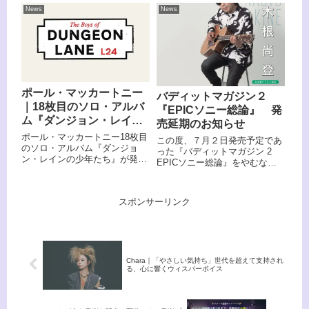
レーション企画がスタートする
News
News
ことを発表した。
ポール・マッカートニー
バディットマガジン２
｜18枚目のソロ・アルバ
『EPICソニー総論』 発
ム『ダンジョン・レイン
売延期のお知らせ
の少年たち』 リリース
ポール・マッカートニー18枚目
この度、７月２日発売予定であ
のソロ・アルバム『ダンジョ
った『バディットマガジン 2
ン・レインの少年たち』が発売
EPICソニー総論』をやむなく
になった。国内盤LP（直輸入盤
発売延期とすることとなりまし
仕様／生産限定盤）は帯、解説
た。発売を楽しみにお待ちいた
等付きの通常盤の他、
いているお客様には、延期とな
スポンサーリンク
Amazon.co.jp限定盤のホワイト
ること、深くお詫び申し上げま
LP、タワーレコード限定盤のレ
す。
ッドLPの3種類が6月10日
（水）に発売になります。
Chara｜「やさしい気持ち」世代を超えて支持され
る、心に響くウィスパーボイス