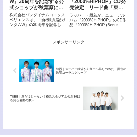
W』30周年を記念する公
『2000%HIPHOP』CD発
式ショップが秋葉原にオ
売決定 リード曲「東
ープン！8月8日(金)より
京」MVもプレミア公開
株式会社バンダイナムコエクス
ラッパー・般若が、ニューアル
期間限定開催
ペリエンスは、『新機動戦記ガ
バム『2000%HIPHOP』のCD作
ンダムW』の30周年を記念し、
品『2000%HIPHOP (Bonus
「新機動戦記ガンダムW 30周年
Track Edition)』を8月1日に発売
記念期間限定公式ショップ」を
することを発表した。7月1日に
2025年8月8日(金)、バンダイナ
はデジタル配信がスタートした
スポンサーリンク
ムコ Cross Store アトレ秋葉原
アルバムに加え、CDにはボー
店にオープンする。
ナストラック「何もしない〜ジ
ョジョリオンと魔法の7桁〜」
を限定収録。各オンラインショ
ップで予約受付が開始された。
純烈｜スーパー銭湯から紅白へ昇りつめた、異色の
歌謡コーラスグループ
TUBE｜夏だけじゃない！横浜スタジアム公演36回
を誇る名曲の数々