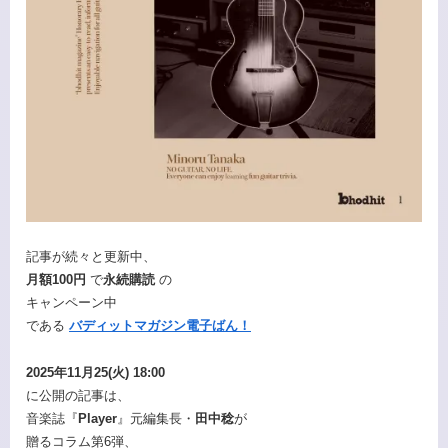
記事が続々と更新中、
月額100円
で
永続購読
の
キャンペーン中
である
バディットマガジン電子ばん！
2025年11月25(火) 18:00
に公開の記事は、
音楽誌『
Player
』元編集長・
田中稔
が
贈るコラム第6弾、