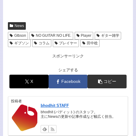
News
GIbson
NO GUITAR NO LIFE.
Player
ギター雑学
ギブソン
コラム
プレイヤー
田中稔
スポンサーリンク
シェアする
X
Facebook
コピー
投稿者
bhodhit STAFF
bhodhit (バディット) のスタッフ。
主にNewsの更新や記事作成など幅広く担当。