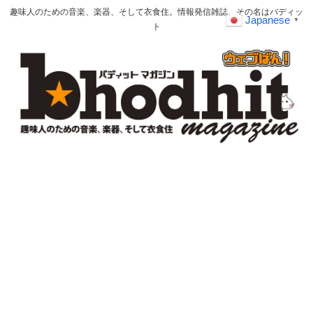
趣味人のための音楽、楽器、そして衣食住。情報発信雑誌、その名はバディッ
Japanese
▼
ト