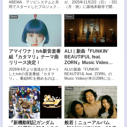
誕生！本日4月4日にお披
TechinicaとQuizKnock
ABEMA、アソビシステムと共
が、2025年11月2日（日）・3日
同でスタートしたプロジェクト
（月・祝）に築地本願寺で開催
露目。
が手がけたレコードクイ
『Dark Idol』より、アイドルグ
する、感性を刺激する蚤の市
ズラリーも開催
ループ「Toi Toi Toi（トイトイ
『Analog Market 2025（アナロ
News
News
トイ）」が誕生する。
グマーケット2025）』の出店者
情報をイベント特設サイトで公
開した。
アマイワナ｜tvk新音楽番
ALI｜新曲『FUNKIN’
組『カタマリ』テーマ曲
BEAUTIFUL feat.
リリース決定！
ZORN』Music Video公
開。ALIのLEOとZORNが
2026年4月より放送がスタート
ALIの新曲『FUNKIN’
初共演
したtvkの音楽番組『カタマ
BEAUTIFUL feat. ZORN』の
リ』。番組MCを務めるのは、
Music Videoが本日20時に公開
初のUSツアーに加え、台湾や
された。feat.には日本のHIP
インドでのライブ経験を重ねる
HOPシーンを牽引するラッパ
News
News
シンガーソングライター・アマ
ー・ZORNを迎え、ALIとの初タ
イワナだ。そのアマイワナが番
ッグが実現した。
組オープニングテーマとして書
き下ろした新曲「未完成の部
屋」を、2026年6月10日（水）
に配信リリースすることが決定
した。
『新機動戦記ガンダム
般若｜ニューアルバム