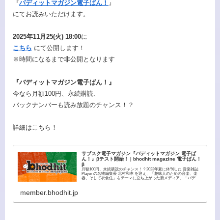
『
バディットマガジン電子ばん！
』
にてお読みいただけます。
2025年11月25(火) 18:00
に
こちら
にて公開します！
※時間になるまで非公開となります
『バディットマガジン電子ばん！』
今なら月額100円、永続購読、
バックナンバーも読み放題のチャンス！？
詳細はこちら！
サブスク電子マガジン『バディットマガジン 電子ば
ん！』βテスト開始！ | bhodhit magazine 電子ばん！
β
月額100円、永続購読のチャンス！？2023年夏に休刊した 音楽雑誌
Player の名物編集長 北村和孝 を迎え、「趣味人のための音楽、楽
器、そして衣食住」をテーマに立ち上がった新メディア、「バディ
ットマガジン」。2023年11月に紙媒体...
member.bhodhit.jp