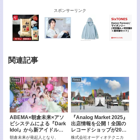
スポンサーリンク
関連記事
News
News
ABEMA×朝倉未来×アソ
『Analog Market 2025』
ビシステムによる『Dark
出店情報を公開！全国の
Idol』から新アイドルグ
レコードショップが20店
ループ「Toi Toi Toi」が
舗集結、Audio-
朝倉未来が発起人となり、
株式会社オーディオテクニカ