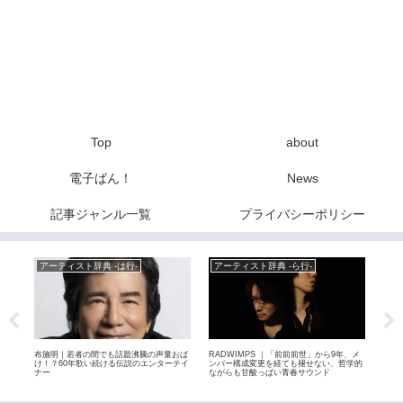
Top
about
電子ばん！
News
記事ジャンル一覧
プライバシーポリシー
アーティスト辞典 -は行-
アーティスト辞典 -ら行-
Ne
布施明｜若者の間でも話題沸騰の声量おば
RADWIMPS ｜「前前前世」から9年、メ
THE
ライブ
け！？60年歌い続ける伝説のエンターテイ
ンバー構成変更を経ても褪せない、哲学的
リバ
 全
ナー
ながらも甘酸っぱい青春サウンド
のサ