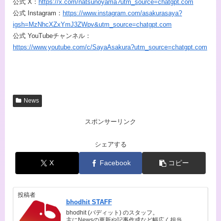
公式 X：
https://x.com/natsunoyama?utm_source=chatgpt.com
公式 Instagram：
https://www.instagram.com/asakurasaya?
igsh=MzNhcXZxYmJ3ZWpv&utm_source=chatgpt.com
公式 YouTubeチャンネル：
https://www.youtube.com/c/SayaAsakura?utm_source=chatgpt.com
News
スポンサーリンク
シェアする
X
Facebook
コピー
投稿者
bhodhit STAFF
bhodhit (バディット) のスタッフ。
主にNewsの更新や記事作成など幅広く担当。