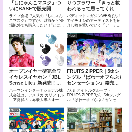
『しにゃんこマスク』つ
りつフラワー 「きっと救
いにBASEで販売開
われるって思ってくれる
始！！風邪、花粉症対策
人がいるって信じて」
ライブ会場で人気の『しにゃん
バディットマガジンWEBばん！
に
こマスク』ですが、以前から“会
でイチオシのアーティストを紹
場以外でも購入したい！”とご要
介し輪を繋いでいく「アーティ
望をいただいており、今回つい
ストのわ」今回はりつフラワー
にBASEでも販売開始いたしま
さん！
News
News
す！！
オープンイヤー型完全ワ
FRUITS ZIPPER｜5thシ
イヤレスイヤホン「JBL
ングル『ぱわーオブらぶ /
Sense Lite」新発売！こ
センセーション』発売
だわりの装着感、”ながら
初日ハーフミリオン突破
ハーマンインターナショナル株
7人組アイドルグループ・
聴き”に最適
＆「センセーション」MV
式会社は、アメリカ カリフォル
FRUITS ZIPPERが、5thシング
ニア発祥の世界最大級のオーデ
ル『ぱわーオブらぶ / センセー
公開
ィオブランドであり、日本にお
ション』を7月15日にリリー
いてワイヤレススピーカー7年
ス。同作はBillboardの集計でグ
News
News
連続販売台数No.1に輝く
ループ初となる発売初日ハーフ
「JBL」から、オープンイヤー
ミリオンを突破し、オリコンデ
型完全ワイヤレスイヤホン
イリーシングルランキングでも
「JBL Sense Lite（センス ライ
1位を獲得した。楽器