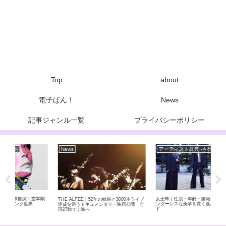
Top
about
電子ばん！
News
記事ジャンル一覧
プライバシーポリシー
News
アーティスト辞典 -さ行-
Ne
本剛
女王蜂｜性別・年齢・国籍を超越し、ジェ
元BA
THE ALFEE｜52年の軌跡と3000本ライブ
ンダーレスな美学を貫く孤高のロックバン
9月
達成を追うドキュメンタリー映画公開 全
ド
を退
国27館で上映へ
自分