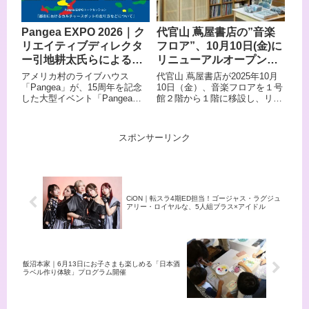
ト）」を6月26日（木）より発
売する。
代官山 蔦屋書店の”音楽
Pangea EXPO 2026｜ク
フロア”、10月10日(金)に
リエイティブディレクタ
リニューアルオープン！
ー引地耕太氏らによる大
自宅のような空間で提供
阪・アメ村で考えるトー
代官山 蔦屋書店が2025年10月
アメリカ村のライブハウス
される新たな音楽体験に
クセッション開催
10日（金）、音楽フロアを１号
「Pangea」が、15周年を記念
館２階から１階に移設し、リニ
した大型イベント「Pangea
注目
ューアルオープンした。「音楽
EXPO」を6月13日（土）に開
とともに暮らす」を新コンセプ
催。アメ村エリア14会場で展開
トに、自宅のような空間のなか
する 音楽ライブに加え、周辺地
スポンサーリンク
新たな音楽体験を提案してい
域で加速するホテル化・マンシ
く。
ョン化について考えるトークセ
ッションを実施。大阪・関西万
博での活躍が記憶に新しいクリ
エイティブディレクター・引地
耕太氏ら有識者と共に、ライブ
CiON｜転スラ4期ED担当！ゴージャス・ラグジュ
アリー・ロイヤルな、5人組ブラス×アイドル
ハウスがいま直面する問題や、
都市開発との向き合い方につい
て語り合います。楽器
飯沼本家｜6月13日にお子さまも楽しめる「日本酒
ラベル作り体験」プログラム開催