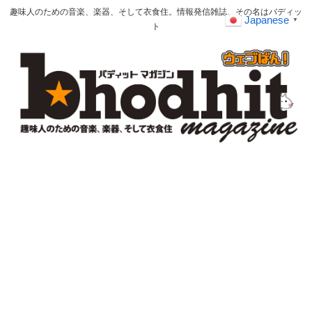
趣味人のための音楽、楽器、そして衣食住。情報発信雑誌、その名はバディッ
Japanese
▼
ト