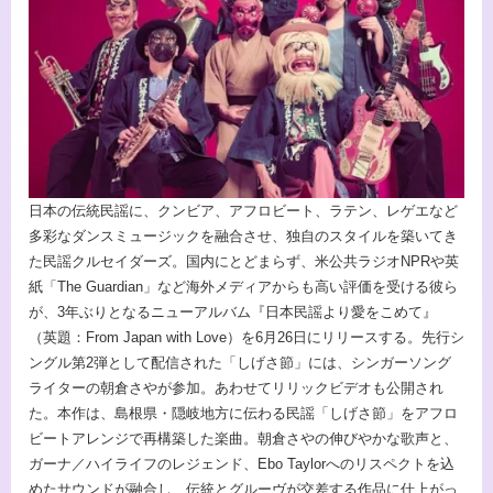
日本の伝統民謡に、クンビア、アフロビート、ラテン、レゲエなど
多彩なダンスミュージックを融合させ、独自のスタイルを築いてき
た民謡クルセイダーズ。国内にとどまらず、米公共ラジオNPRや英
紙「The Guardian」など海外メディアからも高い評価を受ける彼ら
が、3年ぶりとなるニューアルバム『日本民謡より愛をこめて』
（英題：From Japan with Love）を6月26日にリリースする。先行シ
ングル第2弾として配信された「しげさ節」には、シンガーソング
ライターの朝倉さやが参加。あわせてリリックビデオも公開され
た。本作は、島根県・隠岐地方に伝わる民謡「しげさ節」をアフロ
ビートアレンジで再構築した楽曲。朝倉さやの伸びやかな歌声と、
ガーナ／ハイライフのレジェンド、Ebo Taylorへのリスペクトを込
めたサウンドが融合し、伝統とグルーヴが交差する作品に仕上がっ