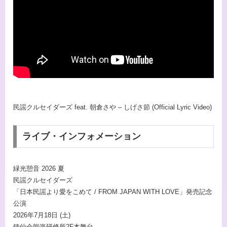
民謡クルセイダーズ feat. 朝倉さや – しげさ節 (Official Lyric Video)
ライブ・インフォメーション
緑光憩音 2026 夏
民謡クルセイダーズ
「日本民謡より愛をこめて / FROM JAPAN WITH LOVE」発売記念
公演
2026年7月18日 (土)
銕仙会能楽研修所2F本舞台