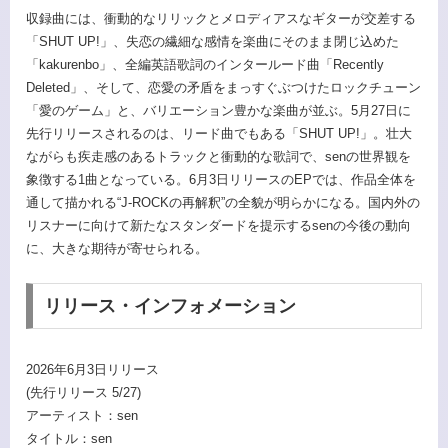
収録曲には、衝動的なリリックとメロディアスなギターが交差する
「SHUT UP!」、失恋の繊細な感情を楽曲にそのまま閉じ込めた
「kakurenbo」、全編英語歌詞のインタールード曲「Recently
Deleted」、そして、恋愛の矛盾をまっすぐぶつけたロックチューン
「愛のゲーム」と、バリエーション豊かな楽曲が並ぶ。5月27日に
先行リリースされるのは、リード曲でもある「SHUT UP!」。壮大
ながらも疾走感のあるトラックと衝動的な歌詞で、senの世界観を
象徴する1曲となっている。6月3日リリースのEPでは、作品全体を
通して描かれる“J-ROCKの再解釈”の全貌が明らかになる。国内外の
リスナーに向けて新たなスタンダードを提示するsenの今後の動向
に、大きな期待が寄せられる。
リリース・インフォメーション
2026年6月3日リリース
(先行リリース 5/27)
アーティスト：sen
タイトル：sen