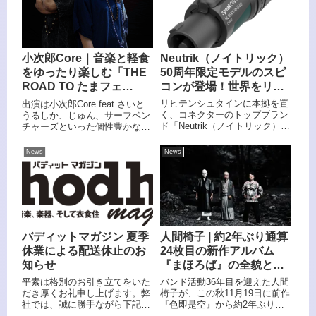
へのリスペクトを昇華したロッ
型完全ワイヤレスイヤホン
クバンド、セックスマシーン!!
「JBL Sense Lite（センス ライ
インタビュー 後編』。
ト）」を6月26日（木）より発
売する。
Neutrik（ノイトリック）
小次郎Core｜音楽と軽食
50周年限定モデルのスピ
をゆったり楽しむ「THE
コンが登場！世界をリー
ROAD TO たまフェ
ドするオーディオコネク
ス！！！ 〜Vol.01〜」開
リヒテンシュタインに本拠を置
出演は小次郎Core feat.さいと
タメーカー
催決定
く、コネクターのトップブラン
うるしか、じゅん、サーフベン
ド「Neutrik（ノイトリック）」
チャーズといった個性豊かなラ
の日本法人、ノイトリック株式
インナップを迎え、さらにゲス
会社は、ノイトリック創業50周
トとしてokayanの参戦も決定。
News
News
年を記念したスペシャルモデル
チケットには1ドリンクに加
第二弾として、スピコン
え、イベントのコンセプトであ
NL4FXX-W-S-50、およびを
る「ゆったり楽しむ」にぴった
NL4FXX-W-L-50発表・発売し
りな軽食が含まれています。ま
た。ノイトリック株式会社公式
た、一般チケットのほか、若い
販売サイト限定で発売される。
世代にも気軽に音楽に触れても
らえるよう「学生割引チケッ
バディットマガジン 夏季
人間椅子 | 約2年ぶり通算
ト」も用意されています。
休業による配送休止のお
24枚目の新作アルバム
知らせ
『まほろば』の全貌とビ
ジュアルを公開！
平素は格別のお引き立てをいた
バンド活動36年目を迎えた人間
だき厚くお礼申し上げます。弊
椅子が、この秋11月19日に前作
社では、誠に勝手ながら下記日
『色即是空』から約2年ぶりと
程を夏季休業とさせていただき
なる24作目のオリジナルアルバ