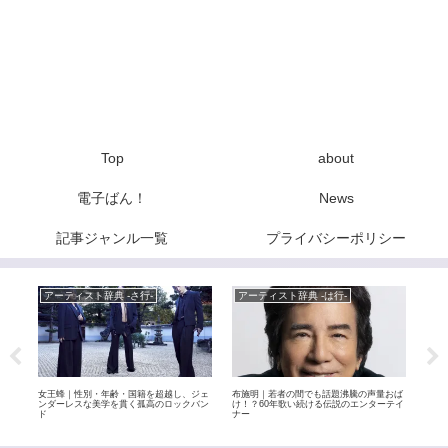
Top
about
電子ばん！
News
記事ジャンル一覧
プライバシーポリシー
アーティスト辞典 -さ行-
アーティスト辞典 -は行-
ア
姫！
女王蜂｜性別・年齢・国籍を超越し、ジェ
布施明｜若者の間でも話題沸騰の声量おば
RA
の世
ンダーレスな美学を貫く孤高のロックバン
け！？60年歌い続ける伝説のエンターテイ
ンバ
ド
ナー
なが