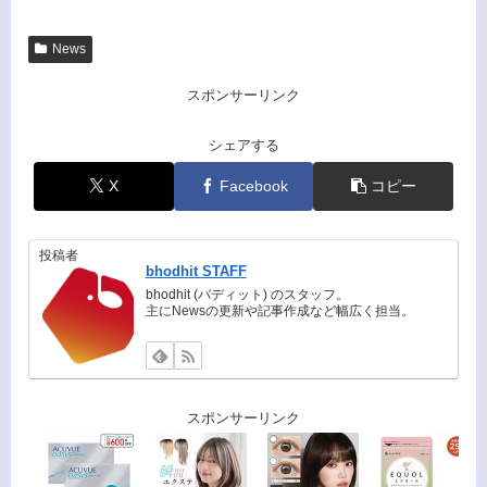
News
スポンサーリンク
シェアする
X
Facebook
コピー
投稿者
bhodhit STAFF
bhodhit (バディット) のスタッフ。
主にNewsの更新や記事作成など幅広く担当。
スポンサーリンク