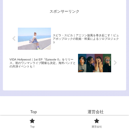
ます。夏季休業期間：2024年08
ム『まほろば』をリリースす
月10日(土) ～ 08月19日
る。
スポンサーリンク
(月)。
スピラ・スピカ｜アニソン旋風を巻き起こす！ピュ
アポップロックの歌姫・幹葉によるソロプロジェク
ト
VIDA Hollywood｜1st EP『Episode 0』をリリー
ス。初のワンマンライブ開催も決定。海外バンドと
の共演イベントも！
Top
運営会社
© 2023~2026 bhodhit magazine co. / bhodhit LLC
Top
運営会社