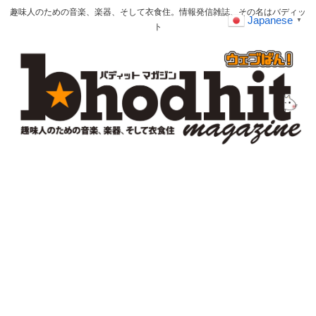
趣味人のための音楽、楽器、そして衣食住。情報発信雑誌、その名はバディッ
Japanese
▼
ト