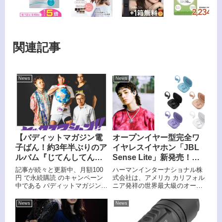
関連記事
News
News
【バディットマガジン電
オープンイヤー型完全ワ
子ばん！約3年半ぶりのア
イヤレスイヤホン「JBL
ルバム『じてんしてんね
Sense Lite」新発売！こ
ん』リリース！70年代洋
だわりの装着感、”ながら
記事が続々と更新中、月額100
ハーマンインターナショナル株
楽へのリスペクトを昇華
聴き”に最適
円 で永続購読 のキャンペーン
式会社は、アメリカ カリフォル
中である バディットマガジン電
ニア発祥の世界最大級のオーデ
したロックバンド、セッ
子ばん！2025年9月5日（金）
ィオブランドであり、日本にお
クスマシーン!!インタビュ
18:00に公開の記事は、『約3年
いてワイヤレススピーカー7年
News
News
ー 後編、9/5(金)18:00公
半ぶりのアルバム『じてんして
連続販売台数No.1に輝く
開！
んねん』リリース！70年代洋楽
「JBL」から、オープンイヤー