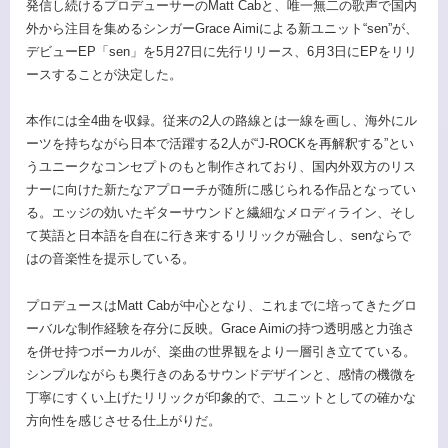
発信し続けるプロデューサーのMatt Cabと、唯一無二の歌声で国内
外から注目を集めるシンガーGrace Aimiによる新ユニット“sen”が、
デビューEP「sen」を5月27日に先行リリース、6月3日にEPをリリ
ースすることが決定した。
本作には全4曲を収録。従来の2人の路線とは一線を画し、海外にル
ーツを持ちながら日本で活躍する2人が“J-ROCKを再解釈する”とい
うユニークなコンセプトのもと制作されており、国内外双方のリス
ナーに向けた新たなアプローチが随所に感じられる作品となってい
る。エッジの効いたギターサウンドと繊細なメロディライン、そし
て英語と日本語を自在に行き来するリリックが融合し、senならで
はの音楽性を提示している。
プロデュースはMatt Cabが中心となり、これまでに培ってきたグロ
ーバルな制作経験を存分に反映。Grace Aimiの持つ透明感と力強さ
を併せ持つボーカルが、楽曲の世界観をより一層引き立てている。
シンプルながらも奥行きのあるサウンドデザインと、感情の機微を
丁寧にすくい上げたリリックが印象的で、ユニットとしての確かな
方向性を感じさせる仕上がりだ。