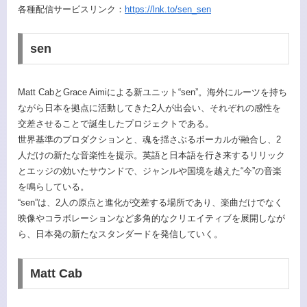
各種配信サービスリンク：
https://lnk.to/sen_sen
sen
Matt CabとGrace Aimiによる新ユニット“sen”。海外にルーツを持ち
ながら日本を拠点に活動してきた2人が出会い、それぞれの感性を
交差させることで誕生したプロジェクトである。
世界基準のプロダクションと、魂を揺さぶるボーカルが融合し、2
人だけの新たな音楽性を提示。英語と日本語を行き来するリリック
とエッジの効いたサウンドで、ジャンルや国境を越えた“今”の音楽
を鳴らしている。
“sen”は、2人の原点と進化が交差する場所であり、楽曲だけでなく
映像やコラボレーションなど多角的なクリエイティブを展開しなが
ら、日本発の新たなスタンダードを発信していく。
Matt Cab