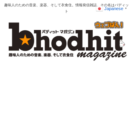
趣味人のための音楽、楽器、そして衣食住。情報発信雑誌、その名はバディッ
Japanese
▼
ト