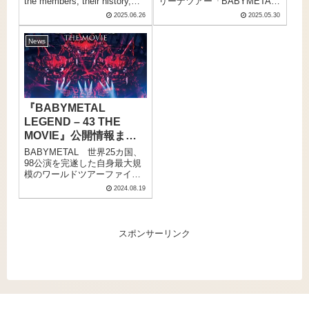
the members, their history,
リーナツアー「BABYMETAL
リース間近！A metal
に生中継＆ディレイ中
and recommended songs.
UK & EUROPE ARENA
dance unit that took
継！
2025.06.26
2025.05.30
Their album METAL FORTH is
TOUR 2025 SPECIAL ARENA
the world by storm by
coming
SHOW IN UK "THE O2"」の
News
combining idol culture
soon!BABYMETAL（ベビーメ
模様を、日本時間の5月31日
タル）の完全ガイド！メンバ
（土）5:00(AM)にライブ・ビ
and metal music.
ー・来歴・おすすめ楽曲を総
ューイング、同17:00(PM)にデ
【JPN, ENG】
まとめ。アルバムMETAL
ィレイ・ビューイングするこ
FORTHリリース間近！
とが決定した。
『BABYMETAL
LEGEND – 43 THE
MOVIE』公開情報まと
め🤟メンバーコメントも
BABYMETAL 世界25カ国、
🤟
98公演を完遂した自身最大規
模のワールドツアーファイナ
ルを映画化！8月23日(金)より
2024.08.19
全国47都道府県66箇所の映画
館で5.1chサラウンド版、
Dolby Atmos®版、Dolby
Cinema®版の3形式で公開！
スポンサーリンク