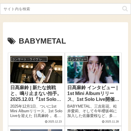
BABYMETAL
コンサート・ライヴ レポート
インタビュー
日髙麻鈴 | 新たな挑戦
日髙麻鈴 インタビュー |
と、鳴り止まない拍手。
1st Mini Albumリリー
2025.12.01『1st Solo
ス、1st Solo Live開催間
Live “Dear diary”』ライ
近！「表現の全ての原点
2025年12月1日、ついに1st
BABYMETAL、三吉彩花、松
ブレポート
が音楽に」
Mini Albumリリース、1st Solo
井愛莉、そして今年櫻坂46に
Liveを迎えた 日髙麻鈴 。名門
加入した佐藤愛桜など、多く
アイドルグループ・さくら学
の卒業生が今も第一線で活躍
2025.12.23
2025.11.28
院での薫陶、卒業後の女優活
し続けている、かつての名門
動を経て目にしたその姿はま
アイドルグループ・さくら学