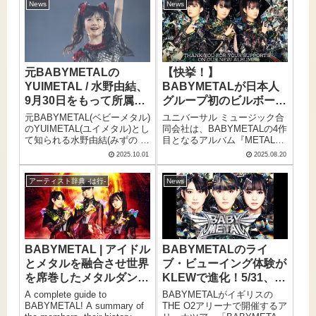
News
News
さにアーティスト・日髙麻鈴
院。その中でも特にアーティ
であった。ここに当日の熱気
スト性が強く、強烈な個性と
そのまま、ライブレポートを
輝きを放っていたのが日髙麻
お届けします！
鈴だ。今、フリーとなった彼
女が選んだ新たな挑戦は音楽
であった。
元BABYMETALの
【快挙！】
YUIMETAL / 水野由結、
BABYMETALが日本人
9月30日をもって所属事
グループ初のビルボード
務所・アミューズを退
TOP10入り！最新アル
元BABYMETAL(ベビーメタル)
ユニバーサル ミュージック合
所。「エンタメという世
バム『METAL
のYUIMETAL(ユイメタル)とし
同会社は、BABYMETALの4作
て知られる水野由結(みずの ゆ
目となるアルバム『METAL
界から離れて自分自身の
FORTH』全米アルバム
い)が、9月30日をもって所属
FORTH』が全米アルバムチャ
ペースで」
チャート初登場9位！
2025.10.01
2025.08.20
事務所アミューズを退所した
ート初登場9位を記録し、日本
ことが公式サイトで発表され
人グループとして史上初とな
アーティスト辞典 -は行-
News
た。
るTOP10入りを達成したこと
を発表した。
BABYMETAL | アイドル
BABYMETALのライ
とメタルを融合させ世界
ブ・ビューイング体験が
を席巻したメタルダンス
KLEWで進化！5/31、イ
ユニット。4thアルバム
ギリス・THE O2アリー
A complete guide to
BABYMETALがイギリスの
『METAL FORTH』リ
ナから全国各地の映画館
BABYMETAL! A summary of
THE O2アリーナで開催するア