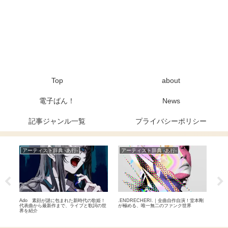
Top
about
電子ばん！
News
記事ジャンル一覧
プライバシーポリシー
アーティスト辞典 -あ行-
アーティスト辞典 -あ行-
Ne
？早
Ado 素顔が謎に包まれた新時代の歌姫！
.ENDRECHERI.｜全曲自作自演！堂本剛
元BA
る5
代表曲から最新作まで、ライブと歌詞の世
が極める、唯一無二のファンク世界
9月
界を紹介
を退
自分