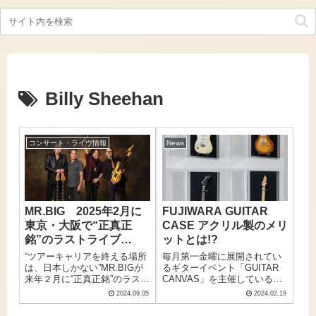
Billy Sheehan
コンサート・ライヴ情報
News
MR.BIG 2025年2月に
FUJIWARA GUITAR
東京・大阪で“正真正
CASE アクリル製のメリ
銘”のラストライブ
ットとは!?
「The BIG Finale！
“ツアーキャリアを終える場所
毎月第一金曜に展開されてい
Forever In Our
は、日本しかない”MR.BIGが
るギターイベント「GUITAR
来年２月に“正真正銘”のラスト
CANVAS」を主催しているこ
Hearts」決定！
ライブ「The BIG Finale！
とでもお馴染み、FUJIWARA
2024.09.05
2024.02.19
Forever In Our Hearts」を開催
GUITAR CASEが遂に独自設
することが決定した。
計によるアクリル製のギタ