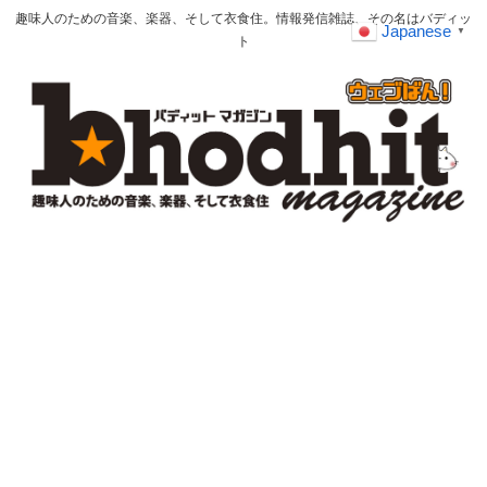
趣味人のための音楽、楽器、そして衣食住。情報発信雑誌、その名はバディッ
Japanese
▼
ト