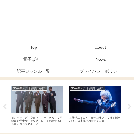
Top
about
電子ばん！
News
記事ジャンル一覧
プライバシーポリシー
アーティスト辞典 -か行-
アーティスト辞典 -た行-
ア
ジェ
ゴスペラーズ｜全員リードボーカル！？早
玉置浩二｜日本一歌が上手い！？魂を揺さ
LA
バン
稲田の学生サークル発・日本を代表する5
ぶる、日本屈指の天才シンガー
ン！
人組アカペラグループ
ール