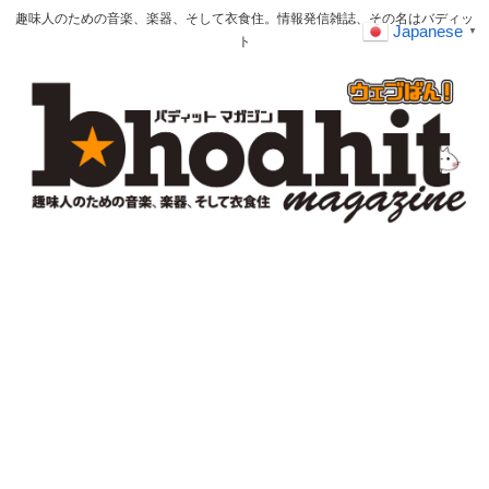
趣味人のための音楽、楽器、そして衣食住。情報発信雑誌、その名はバディッ
Japanese
▼
ト