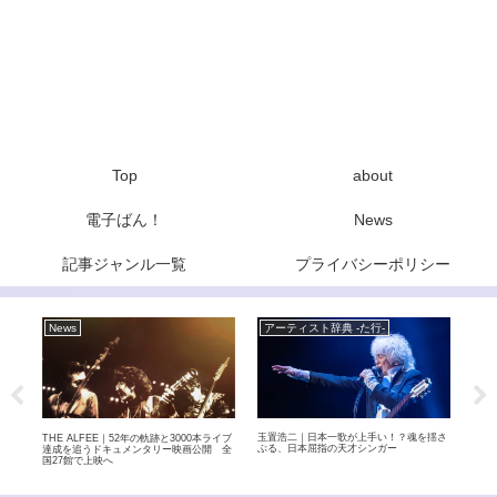
Top
about
電子ばん！
News
記事ジャンル一覧
プライバシーポリシー
News
アーティスト辞典 -た行-
Ne
イー
玉置浩二｜日本一歌が上手い！？魂を揺さ
元BA
THE ALFEE｜52年の軌跡と3000本ライブ
ィメ
ぶる、日本屈指の天才シンガー
9月
達成を追うドキュメンタリー映画公開 全
を退
国27館で上映へ
自分