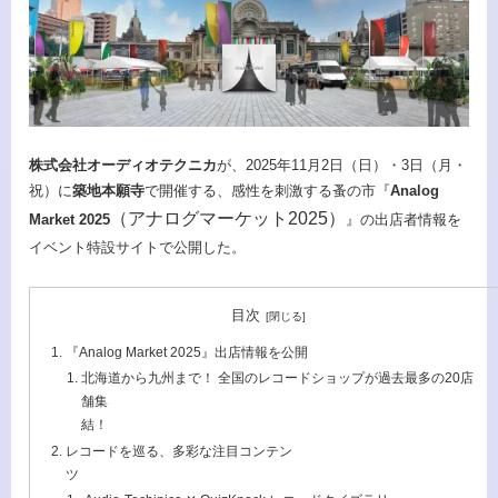
株式会社オーディオテクニカ
が、2025年11月2日（日）・3日（月・
祝）に
築地本願寺
で開催する、感性を刺激する蚤の市『
Analog
（アナログマーケット2025）
Market 2025
』の出店者情報を
イベント特設サイトで公開した。
目次
『Analog Market 2025』出店情報を公開
北海道から九州まで！ 全国のレコードショップが過去最多の20店
舗集
結！
レコードを巡る、多彩な注目コンテン
ツ