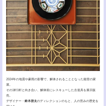
2024年の地震や豪雨の影響で、解体されることとなった能登の家
屋。
その1軒1軒と向き合い、解体前にレスキューした古道具を展示販
売。
デザイナー・
鈴木啓太
のディレクションのもと、人の営みの歴史を