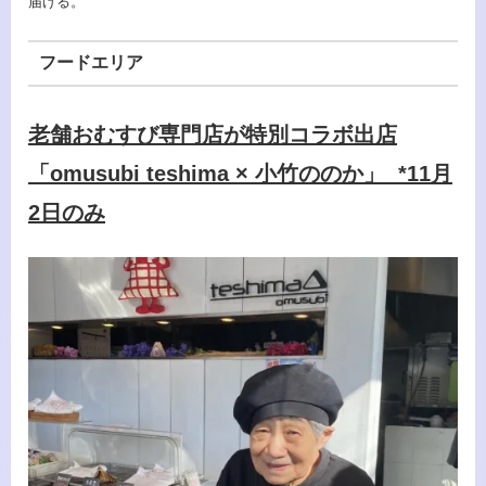
届ける。
フードエリア
老舗おむすび専門店が特別コラボ出店
「omusubi teshima × 小竹ののか」 *11月
2日のみ