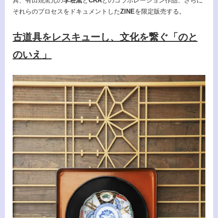
具、有田焼窯元の
李荘窯
と
CRA
とのコラボレーション作品、さらに
それらのプロセスをドキュメントした
ZINE
を限定販売する。
古道具をレスキューし、文化を繋ぐ「のと
のいえ」