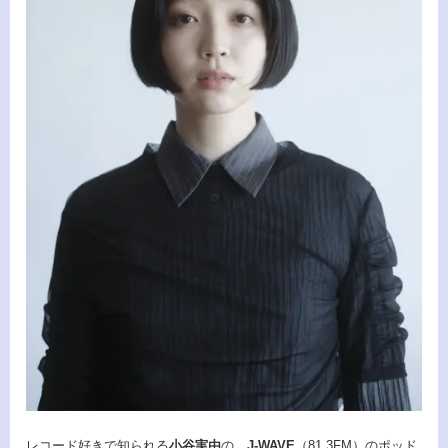
レコード好きで知られる
小谷実由
の、
J-WAVE
（81.3FM）のポッド