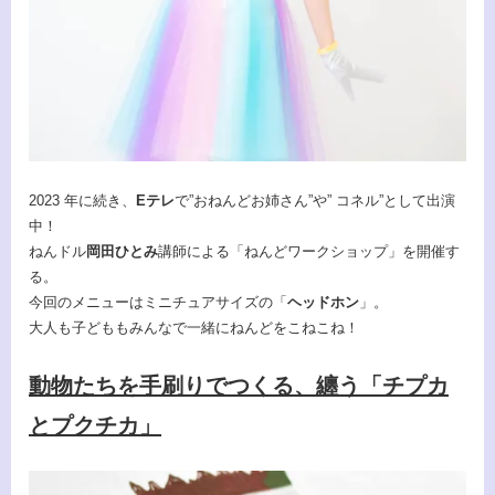
2023 年に続き、
Eテレ
で”おねんどお姉さん”や” コネル”として出演
中！
ねんドル
岡田ひとみ
講師による「ねんどワークショップ」を開催す
る。
今回のメニューはミニチュアサイズの「
ヘッドホン
」。
大人も子どももみんなで一緒にねんどをこねこね！
動物たちを手刷りでつくる、纏う「チプカ
とプクチカ」