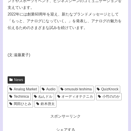
ントやスポーツイベント、ビジネスシーンのコミュニケーションを
支えています。
2022年には創業60周年を迎え、新たなブランドメッセージとして
「もっと、アナログになっていく。」を発表し、アナログの魅力を
伝えるためのさまざまな試みを続けています。
(文:遠藤夏子)
News
Analog Market
Audio
omusubi teshima
QuizKnock
Techinica
ねんドル
オーディオテクニカ
小竹ののか
岡田ひとみ
鈴木啓太
スポンサーリンク
シェアする