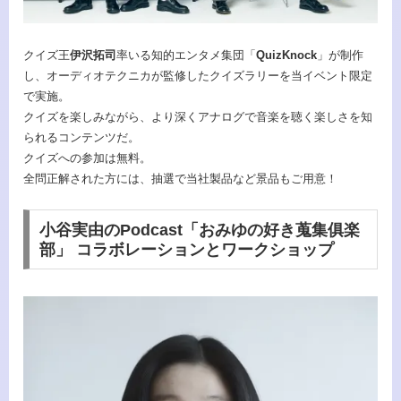
クイズ王
伊沢拓司
率いる知的エンタメ集団「
QuizKnock
」が制作
し、オーディオテクニカが監修したクイズラリーを当イベント限定
で実施。
クイズを楽しみながら、より深くアナログで音楽を聴く楽しさを知
られるコンテンツだ。
クイズへの参加は無料。
全問正解された方には、抽選で当社製品など景品もご用意！
小谷実由のPodcast「おみゆの好き蒐集俱楽
部」 コラボレーションとワークショップ