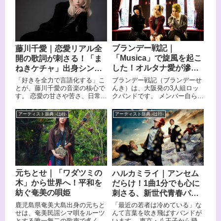
ッパーのオーディションでグラ
荒井岳史の透明感ある歌声、川
ンプリに輝いたことをきっかけ
崎亘一の技術とセンスが光るギ
に、RIP SLYMEのRYO-ZとDJ
ター、原昌和のスタイリッシュ
FUMIYAによるユニット
なベース、木暮栄一の緻密なド
「O.T.F」のプロデュースでデ
ラムが生み出すアンサンブル
ビューしました。 思わず踊りた
は、4人それぞれが異なる音楽
ブランデー戦記｜
藤川千愛｜恋愛リアル全
くなるようなポップでおしゃれ
背景を持ちながら見事にひとつ
「Musica」で旋風を起こ
開の歌詞が刺さる！「ま
なサウンドと、キュートな歌
のグルーヴへと昇華されていま
声、そして若者の心に刺さるリ
す。 メタルのコピーバンドから
した！オルタナ愛が滲む
ねきケチャ」出身シンガ
リックで、2000年代に一世を風
スタートし、自主レーベルで活
ミステリアスな新星バン
ーソングライター
ブランデー戦記（ブランデーせ
「好きを全力で言語化する」こ
靡したのち、一度は音楽活動か
動しながら両国国技館・幕張メ
ド
んき）は、大阪発の3人組ロッ
とが、藤川千愛の音楽の核心で
ら離れていましたが、近年代表
ッセ・日本武道館での公演を実
クバンドです。 メンバー自らが
す。 恋愛の甘さや苦さ、日常に
曲「おつかれSUMMER」が
現させ、アメリカ・フランス・
撮影・編集を手がけた楽曲
積もる鬱憤、言葉にならないや
TikTokをきっかけに世界的な大
台湾・タイへとライブ活動を広
「Musica」のミュージックビデ
るせなさ——そういった感情を
ヒットを記録し、大きな注目を
げてきた、その音楽的な実直さ
アーティスト辞典 -は行-
アーティスト辞典 -は行-
オがYouTubeで爆発的にバズ
包み隠さず、独自のワードセン
集めています。 その人気は日本
と洗練が多くのリスナーを引き
り、一躍音楽シーンに躍り出
スで歌にしてしまうシンガーソ
国内にとどまらず、世界35カ国
寄せています。 この記事では、
た、いま大注目の存在です。 メ
ングライターです。 TVアニメ
のバイラルチャートにランクイ
the band apartのプロフィー
ンバーは詳細なプロフィールを
「盾の勇者の成り上がり」「デ
ンするほどの社会現象となりま
ル・来歴・入門にぴったりのお
あまり明かしておらず、そのミ
ジモンアドベンチャー:」「マイ
した。 この記事では、
すすめ曲5選をわかりやすくま
ステリアスな雰囲気も、彼女た
ホームヒーロー」
HALCALIの魅力やメンバー、お
とめてお届けします。
ちの魅力をより一層引き立てて
「SAKAMOTO DAYS」など、
すすめ曲をまとめてご紹介しま
元ちとせ｜「ワダツミの
ハルカミライ｜アンセム
います。 NewJeansのミンジが
多数のアニメ・ドラマ主題歌を
す。
木」から世界へ！平和を
だらけ！1曲1分でも心に
おすすめしたことで海外人気も
担当し、アニメファンを中心に
高まるなど、その勢いは国境を
広く知られる存在となっていま
紡ぐ奄美の唄姫
刺さる、新世代青春パン
越えて拡大中です。 この記事で
す。 ちょっと痛くて、でも正直
クの旗手
鹿児島県奄美大島出身の元ちと
「最近の若者は冷めている」な
は、そんなブランデー戦記のメ
で、どこかあたたかい。 そんな
せは、奄美民謡シマ唄をルーツ
んて言葉を吹き飛ばすバンドが
ンバーや来歴、おすすめ曲をま
藤川千愛の音楽世界を、まずは
とする唯一無二の歌声で多くの
います。 東京・八王子から飛び