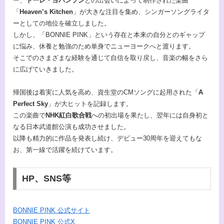
ー、
トーレ・ヨハンソン
との出会いによって制作された楽曲
「
Heaven’s Kitchen
」が大きな注目を集め、シンガーソングライタ
ーとしての地位を確立しました。
しかし、「BONNIE PINK」という存在と本来の自分とのギャップ
に悩み、休養と勉強のため単身でニューヨークへと渡ります。
そこでのさまざまな経験を通じて自信を取り戻し、音楽の幅をさら
に広げていきました。
帰国後は着実に人気を高め、資生堂のCMソングに起用された「
A
Perfect Sky
」が大ヒットを記録します。
この楽曲で
NHK紅白歌合戦
への初出場を果たし、翌年には自身初と
なる日本武道館公演も成功させました。
以降も精力的に作品を発表し続け、デビュー30周年を迎えてもな
お、第一線で活躍を続けています。
HP、SNS等
BONNIE PINK 公式サイト
BONNIE PINK 公式X