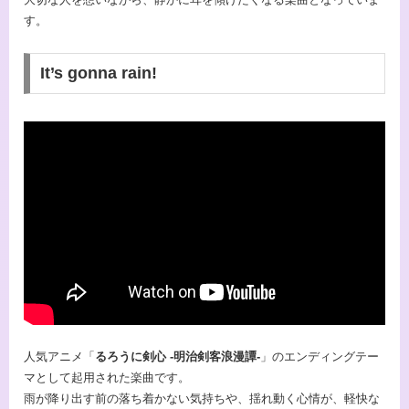
す。
It’s gonna rain!
人気アニメ「
るろうに剣心 -明治剣客浪漫譚-
」のエンディングテー
マとして起用された楽曲です。
雨が降り出す前の落ち着かない気持ちや、揺れ動く心情が、軽快な