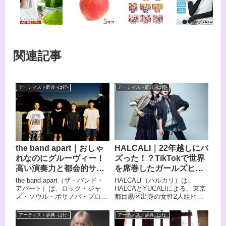
関連記事
アーティスト辞典 -は行-
アーティスト辞典 -は行-
HALCALI｜22年越しにバ
the band apart｜おしゃ
ズった！？TikTokで世界
れなのにグルーヴィー！
を席巻したガールズヒッ
高い演奏力と都会的サウ
プホップの元祖
ンドが光る実力派インデ
HALCALI（ハルカリ）は、
the band apart（ザ・バンド・
ィーズバンド
HALCAとYUCALIによる、東京
アパート）は、ロック・ジャ
都目黒区出身の女性2人組ヒッ
ズ・ソウル・ボサノバ・プログ
プホップユニットです。 小学生
レと、ジャンルをまたいで独自
の頃から同じダンススクールに
のサウンドを作り上げてきた日
アーティスト辞典 -は行-
アーティスト辞典 -は行-
通っていた幼なじみで、女性ラ
本の4人組ロックバンドです。