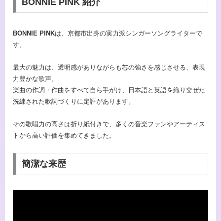
BONNIE PINK 紹介
BONNIE PINK
は、京都市出身の実力派シンガーソングライターで
す。
最大の魅力は、透明感がありながらも芯の強さを感じさせる、表現
力豊かな歌声。
楽曲の作詞・作曲をすべて自ら手がけ、日本語と英語を織り交ぜた
洗練された歌詞づくりに定評があります。
その歌唱力の高さは折り紙付きで、多くの音楽ファンやアーティス
トから高い評価を集めてきました。
簡潔な来歴