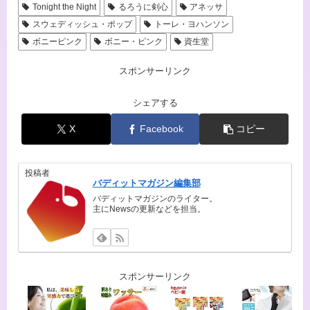
Tonight the Night
るろうに剣心
アネッサ
スウェディッシュ・ポップ
トーレ・ヨハンソン
ボニーピンク
ボニー・ピンク
資生堂
スポンサーリンク
シェアする
X
Facebook
コピー
投稿者
バディットマガジン編集部
バディットマガジンのライター。
主にNewsの更新などを担当。
スポンサーリンク