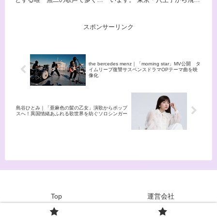
とめてご紹介します。
この記事でサクッと覗いてみて
人々を魅了し続けています。
出した4人組ロックバンド「ハ
ください。
「100年に一人」と評されるそ
ルカミライ」です。 THE BLUE
の美しい歌声と、「ワダツミの
HEARTSや銀杏BOYZに影響を
スポンサーリンク
木」「青のレクイエム」をはじ
受けた彼らは、熱くストレート
めとする数々の名楽曲につい
な青春パンクサウンドで多くの
て、詳しくご紹介していきま
リスナーの心を鷲掴みにしてい
す。
ます。 現在は全国47都道府県
を巡るワンマンツアーを開催中
the bercedes menz｜「morning star」MV公開 タ
で、ツアーファイナルとなる横
イムリープ復讐サスペンスドラマOPテーマ曲を映
像化
浜アリーナ公演は即完売という
人気ぶりです。 等身大の言葉を
まっすぐに歌い上げる彼らの音
楽は「本物のロックバンド」と
いう言葉がぴったり当てはまり
島谷ひとみ｜「亜麻色の髪の乙女」演歌からポップ
スへ！異国情緒あふれる歌世界を紡ぐソロシンガー
ます。
Top
運営会社
© 2023~2026 bhodhit magazine co. / bhodhit LLC