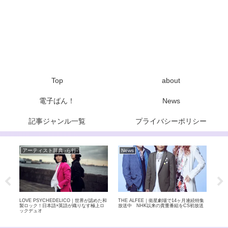
Top
about
電子ばん！
News
記事ジャンル一覧
プライバシーポリシー
アーティスト辞典 -ら行-
News
ア
曲「オ
LOVE PSYCHEDELICO｜世界が認めた和
THE ALFEE｜衛星劇場で14ヶ月連続特集
.EN
楽曲
製ロック！日本語×英語が織りなす極上ロ
放送中 NHK以来の貴重番組をCS初放送
が極
ックデュオ