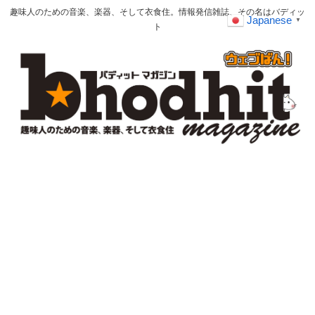
趣味人のための音楽、楽器、そして衣食住。情報発信雑誌、その名はバディッ
Japanese
▼
ト