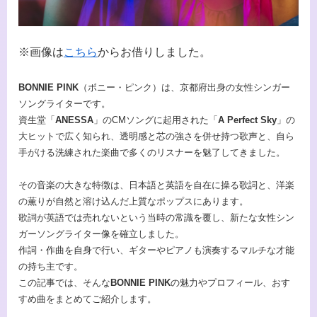
※画像は
こちら
からお借りしました。
BONNIE PINK
（ボニー・ピンク）は、京都府出身の女性シンガー
ソングライターです。
資生堂「
ANESSA
」のCMソングに起用された「
A Perfect Sky
」の
大ヒットで広く知られ、透明感と芯の強さを併せ持つ歌声と、自ら
手がける洗練された楽曲で多くのリスナーを魅了してきました。
その音楽の大きな特徴は、日本語と英語を自在に操る歌詞と、洋楽
の薫りが自然と溶け込んだ上質なポップスにあります。
歌詞が英語では売れないという当時の常識を覆し、新たな女性シン
ガーソングライター像を確立しました。
作詞・作曲を自身で行い、ギターやピアノも演奏するマルチな才能
の持ち主です。
この記事では、そんな
BONNIE PINK
の魅力やプロフィール、おす
すめ曲をまとめてご紹介します。