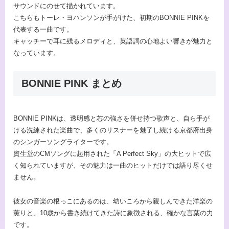
サウンドにのせて描かれています。
こちらもトーレ・ヨハンソンが手がけた、初期のBONNIE PINKを
代表する一曲です。
キャッチーで耳に残るメロディと、英語詞の心地よい響きが魅力と
なっています。
BONNIE PINK まとめ
BONNIE PINKは、透明感と芯の強さを併せ持つ歌声と、自ら手が
ける洗練された楽曲で、多くのリスナーを魅了し続ける京都府出身
のシンガーソングライターです。
資生堂のCMソングに起用された「A Perfect Sky」の大ヒットで広
く知られていますが、その魅力は一曲のヒットだけでは語り尽くせ
ません。
彼女の音楽の根っこにあるのは、幼いころから親しんできた洋楽の
薫りと、10歳から書き続けてきた詩に象徴される、確かな言葉の力
です。