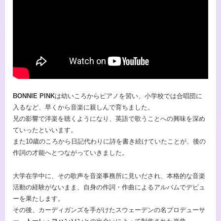
BONNIE PINK
は幼いころからピアノを習い、小学校では合唱団に
入るなど、早くから音楽に親しんで育ちました。
兄の影響で洋楽を聴くようになり、英語で歌うことへの興味を深め
ていったといいます。
また10歳のころから日記代わりに詩を書き続けていたことが、後の
作詞の才能へとつながっていきました。
大学在学中に、その歌声を音楽事務所に見いだされ、本格的な音楽
活動の経験がないまま、自身の作詞・作曲によるアルバムでデビュ
ーを果たします。
その後、カーディガンズを手がけたスウェーデンの名プロデューサ