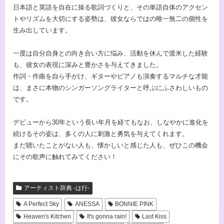
日本語と英語を自在に操る歌詞づくりと、その単語自体のアクセン
トやリズムを大切にする姿勢は、彼女ならではの唯一無二の個性を
生み出しています。
一度は自分自身との向き合い方に悩み、活動を休んで渡米した経験
も、彼女の表現に深みと豊かさを与えてきました。
作詞・作曲を自ら手がけ、ギターやピアノも演奏するマルチな才能
は、まさに本物のシンガーソングライターと呼ぶにふさわしいもの
です。
デビューから30年という長い年月を経てもなお、しなやかに進化を
続けるその姿は、多くの人に刺激と勇気を与えてくれます。
まだ聴いたことがない人も、懐かしいと感じた人も、ぜひこの機会
にその歌声に触れてみてください！
アーティスト辞典 -は行-
A Perfect Sky
ANESSA
BONNIE PINK
Heaven's Kitchen
It's gonna rain!
Last Kiss