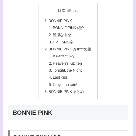
目次
BONNIE PINK
BONNIE PINK 紹介
簡潔な来歴
HP、SNS等
BONNIE PINK おすすめ曲
A Perfect Sky
Heaven’s Kitchen
Tonight, the Night
Last Kiss
It’s gonna rain!
BONNIE PINK まとめ
BONNIE PINK