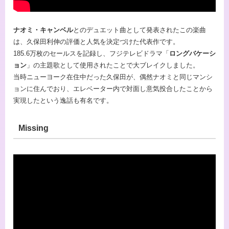
ナオミ・キャンベル
とのデュエット曲として発表されたこの楽曲
は、久保田利伸の評価と人気を決定づけた代表作です。
185.6万枚のセールスを記録し、フジテレビドラマ「
ロングバケーシ
ョン
」の主題歌として使用されたことで大ブレイクしました。
当時ニューヨーク在住中だった久保田が、偶然ナオミと同じマンシ
ョンに住んでおり、エレベーター内で対面し意気投合したことから
実現したという逸話も有名です。
Missing