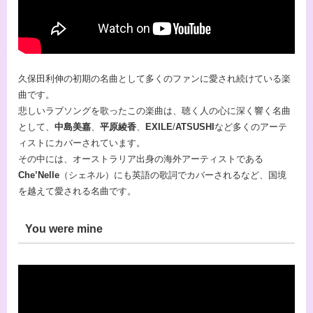
久保田利伸の初期の名曲として多くのファンに愛され続けている楽
曲です。
悲しいラブソングを歌ったこの楽曲は、聴く人の心に深く響く名曲
として、
中島美嘉
、
平原綾香
、
EXILE
/
ATSUSHI
など多くのアーテ
ィストにカバーされています。
その中には、オーストラリア出身の海外アーティストである
Che’Nelle
（シェネル）にも英語の歌詞でカバーされるなど、国境
を越えて愛される名曲です。
You were mine