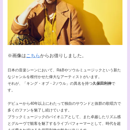
※画像は
こちら
からお借りしました。
日本の音楽シーンにおいて、R&Bやソウルミュージックという新た
なジャンルを根付かせた偉大なアーティストがいます。
それが、「キング・オブ・Jソウル」の異名を持つ
久保田利伸
で
す。
デビューから40年以上にわたって独自のサウンドと抜群の歌唱力で
多くのファンを魅了し続けています。
ブラックミュージックのパイオニアとして、また卓越したリズム感
とグルーヴで観客を魅了するライブパフォーマーとして、時代を超