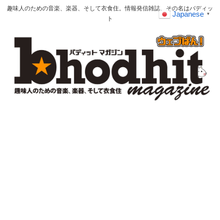
趣味人のための音楽、楽器、そして衣食住。情報発信雑誌、その名はバディッ
Japanese
▼
ト