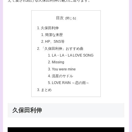
えて愛され続ける久保田利伸の魅力に迫ります。
目次
久保田利伸
簡潔な来歴
HP、SNS等
「久保田利伸」おすすめ曲
LA・LA・LA LOVE SONG
Missing
You were mine
流星のサドル
LOVE RAIN ～恋の雨～
まとめ
久保田利伸