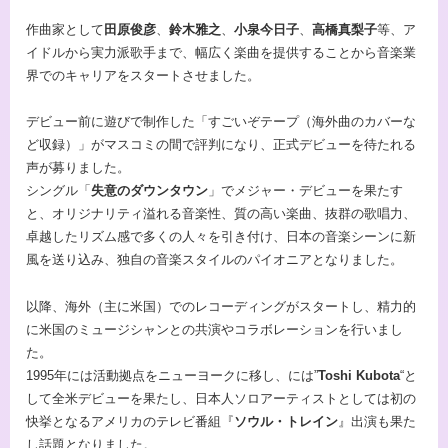
作曲家として
田原俊彦
、
鈴木雅之
、
小泉今日子
、
高橋真梨子
等、ア
イドルから実力派歌手まで、幅広く楽曲を提供することから音楽業
界でのキャリアをスタートさせました。
デビュー前に遊びで制作した「すごいぞテープ（海外曲のカバーな
ど収録）」がマスコミの間で評判になり、正式デビューを待たれる
声が募りました。
シングル「
失意のダウンタウン
」でメジャー・デビューを果たす
と、オリジナリティ溢れる音楽性、質の高い楽曲、抜群の歌唱力、
卓越したリズム感で多くの人々を引き付け、日本の音楽シーンに新
風を送り込み、独自の音楽スタイルのパイオニアとなりました。
以降、海外（主に米国）でのレコーディングがスタートし、精力的
に米国のミュージシャンとの共演やコラボレーションを行いまし
た。
1995年には活動拠点をニューヨークに移し、には”
Toshi Kubota
“と
して全米デビューを果たし、日本人ソロアーティストとしては初の
快挙となるアメリカのテレビ番組『
ソウル・トレイン
』出演も果た
し話題となりました。