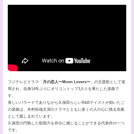
フジテレビドラマ「
月の恋人〜Moon Lovers〜
」の主題歌として使
用され、自身14年ぶりにオリコントップ3入りを果たした楽曲で
す。
美しいバラードでありながら久保田らしいR&Bテイストが効いたこ
の楽曲は、木村拓哉主演のドラマとともに多くの人の心に残る名曲
として親しまれています。
久保田の円熟した歌唱力を存分に感じることができる代表作の一つ
です。