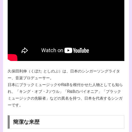
久保田利伸（くぼた としのぶ）は、日本のシンガーソングライタ
ー、音楽プロデューサー。
日本にブラックミュージックやR&Bを根付かせた人物としても知ら
れ、「キング・オブ・Jソウル」「R&Bのパイオニア」「ブラック
ミュージックの先駆者」などの異名を持つ、日本を代表するシンガ
ーです。
簡潔な来歴