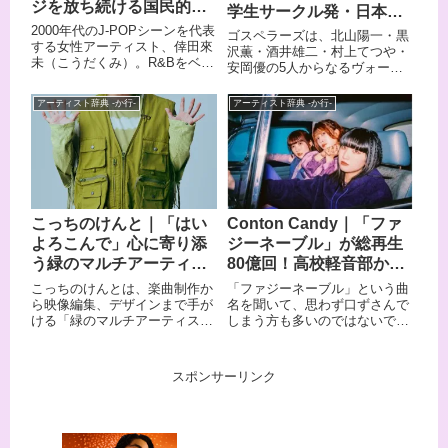
ジを放ち続ける国民的歌
KUNG-FU GENERATION、チャ
特徴です。 GReeeeNから改名
学生サークル発・日本を
ットモンチー、toddleといった
した現在も、少年のような純粋
姫
代表する5人組アカペラグ
2000年代のJ-POPシーンを代表
ゴスペラーズは、北山陽一・黒
アーティストへの敬愛を土台に
な気持ちで音楽制作に取り組み
する女性アーティスト、倖田來
ループ
沢薫・酒井雄二・村上てつや・
しながら、切なくも瑞々しい独
続けています。
未（こうだくみ）。R&Bをベー
安岡優の5人からなるヴォーカ
自の音楽世界を築き上げていま
スにしたダンサブルなサウンド
ルグループです。 1991年に早
す。 いま最も勢いのある、次世
と圧倒的な歌唱力、そしてセク
稲田大学のアカペラサークル
代のオルタナティブ・ロックバ
アーティスト辞典 -か行-
アーティスト辞典 -か行-
シーでパワフルなパフォーマン
「Street Corner Symphony」を
ンドと言える存在です。 この記
スで、多くのファンを魅了して
母体に結成され、メンバーチェ
事では、そんなkurayamisakaの
きました。ベストアルバムのダ
ンジを経て現在の5人体制とな
メンバーや来歴、おすすめ曲を
ブルミリオンセールス、東京ド
り、1994年のメジャーデビュー
まとめてご紹介します。
ーム公演の開催、そして低迷期
以降「永遠に」「ひとり」「星
を経ての復活劇まで、波瀾万丈
屑の街」「ミモザ」など多数の
な音楽人生を歩んできた彼女の
ヒット曲を送り出してきまし
こっちのけんと｜「はい
Conton Candy｜「ファ
魅力とおすすめ楽曲を紹介しま
た。 「声の宝石箱」と呼ばれる
す。
よろこんで」心に寄り添
ジーネーブル」が総再生
ほどの美しいハーモニーを武器
に、楽器を一切使わないアカペ
う緑のマルチアーティス
80億回！高校軽音部から
ラスタイルから、ハウス・ゴス
ト
駆け上がるガールズロッ
こっちのけんとは、楽曲制作か
「ファジーネーブル」という曲
ペル・ソウルを取り込んだバン
ク
ら映像編集、デザインまで手が
名を聞いて、思わず口ずさんで
ドサウンドまで幅広い音楽性を
ける「緑のマルチアーティス
しまう方も多いのではないでし
持ちます。 5人全員がリードボ
ト」として活躍するシンガーソ
ょうか。 各種配信サービスで合
ーカルをこなすという稀有な構
ングライターです。その歌詞に
わせて80億回以上再生され、
成は「ロックバンドに負けない
は、自身がうつ病を経験したか
Billboard JAPANの「JAPAN
アカペラを目指した」という出
スポンサーリンク
らこそ生まれる実体験に基づい
Heatseekers Songs」「TikTok
発点から生まれたもので、メジ
たメッセージがぎっしり詰まっ
Weekly Top 20」で2週連続首位
ャーデビュー30周年を超えた現
ており、聴く人の心にそっと寄
を獲得した話題の楽曲です。 こ
在も活動を続け、2025年にはデ
り添います。会社員時代の自分
の曲を生み出したConton
ビュー30+1周年記念アリーナ公