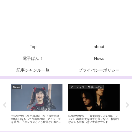
Top
about
電子ばん！
News
記事ジャンル一覧
プライバシーポリシー
News
アーティスト辞典 -ら行-
ア
特集
元BABYMETALのYUIMETAL / 水野由結、
RADWIMPS ｜「前前前世」から9年、メ
玉置
放送
9月30日をもって所属事務所・アミューズ
ンバー構成変更を経ても褪せない、哲学的
ぶる
を退所。「エンタメという世界から離れて
ながらも甘酸っぱい青春サウンド
自分自身のペースで」