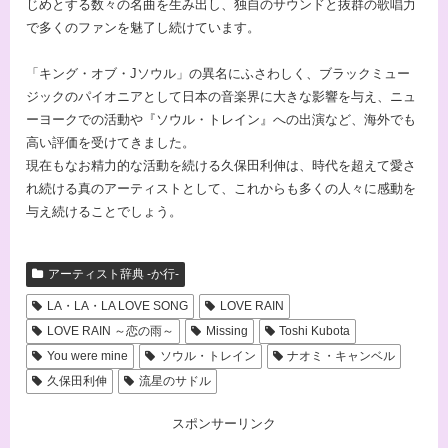
じめとする数々の名曲を生み出し、独自のサウンドと抜群の歌唱力
で多くのファンを魅了し続けています。
「キング・オブ・Jソウル」の異名にふさわしく、ブラックミュー
ジックのパイオニアとして日本の音楽界に大きな影響を与え、ニュ
ーヨークでの活動や『ソウル・トレイン』への出演など、海外でも
高い評価を受けてきました。
現在もなお精力的な活動を続ける久保田利伸は、時代を超えて愛さ
れ続ける真のアーティストとして、これからも多くの人々に感動を
与え続けることでしょう。
アーティスト辞典 -か行-
LA・LA・LA LOVE SONG
LOVE RAIN
LOVE RAIN ～恋の雨～
Missing
Toshi Kubota
You were mine
ソウル・トレイン
ナオミ・キャンベル
久保田利伸
流星のサドル
スポンサーリンク