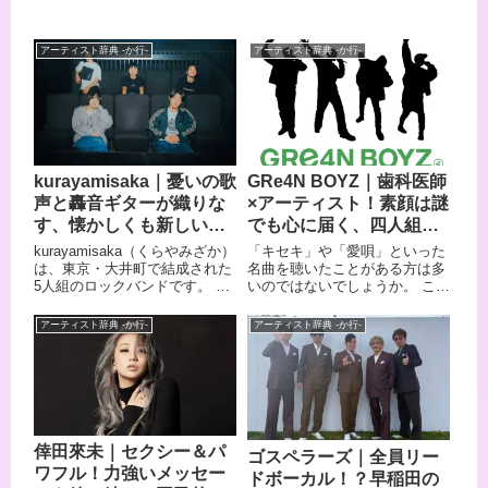
アーティスト辞典 -か行-
アーティスト辞典 -か行-
kurayamisaka｜憂いの歌
GRe4N BOYZ｜歯科医師
声と轟音ギターが織りな
×アーティスト！素顔は謎
す、懐かしくも新しい次
でも心に届く、四人組ボ
世代インディーロック
ーカルグループの新章
kurayamisaka（くらやみざか）
「キセキ」や「愛唄」といった
は、東京・大井町で結成された
名曲を聴いたことがある方は多
5人組のロックバンドです。 謎
いのではないでしょうか。 これ
めいたSNSへの音源投稿からそ
らの楽曲を生み出したのが、
の活動を始め、瞬く間にインデ
GRe4N BOYZ（グリーンボーイ
アーティスト辞典 -か行-
アーティスト辞典 -か行-
ィーズシーンで大きな注目を集
ズ）です。 彼らはGReeeeNと
めました。 1990年代から2000
して長年活動し、数々のヒット
年代のオルタナティブ・ロック
曲で日本中に感動を届けてきま
を思わせる轟音のギターサウン
した。 メンバー全員が現役の歯
ドに、どこか懐かしい歌謡感の
科医師という異色の経歴を持
あるメロディと、憂いを帯びた
ち、医療と音楽活動を両立させ
歌声を重ねたインディサウンド
ています。 そのため、デビュー
倖田來未｜セクシー＆パ
ゴスペラーズ｜全員リー
が最大の特徴です。
当初から一貫して顔を公開せず
ワフル！力強いメッセー
ドボーカル！？早稲田の
bloodthirsty butchersやASIAN
に活動を続けているのが大きな