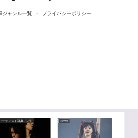
事ジャンル一覧
プライバシーポリシー
アーティスト辞典 -ら行-
News
アーティスト