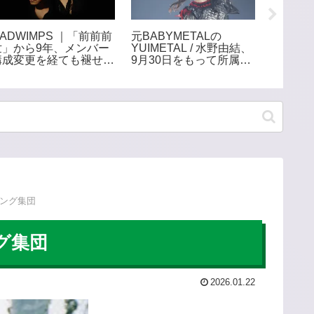
ADWIMPS ｜「前前前
元BABYMETALの
女王蜂
世」から9年、メンバー
YUIMETAL / 水野由結、
籍を超
構成変更を経ても褪せな
9月30日をもって所属事
レスな
い、哲学的ながらも甘酸
務所・アミューズを退
ロック
っぱい青春サウンド
所。「エンタメという世
界から離れて自分自身の
ペースで」
ソング集団
ング集団
2026.01.22