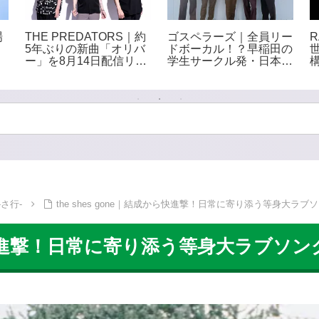
場
THE PREDATORS｜約
ゴスペラーズ｜全員リー
R
5年ぶりの新曲「オリバ
ドボーカル！？早稲田の
ー」を8月14日配信リリ
学生サークル発・日本を
ース 全楽曲のサブスク
代表する5人組アカペラ
解禁も決定
グループ
さ行-
the shes gone｜結成から快進撃！日常に寄り添う等身大ラブ
成から快進撃！日常に寄り添う等身大ラブソ