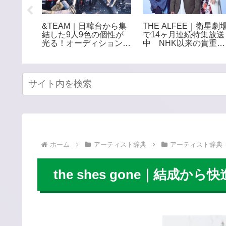
一歌が上
&TEAM｜日韓台から集
THE ALFEE｜衛星劇
さぶる、
結した9人9色の個性が
で14ヶ月連続特集放送
シンガー
光る！オーディションか
中 NHK以来の貴重番
ら生まれた多国籍ボーイ
組をCS初放送
ズグループ
ホーム
アーティスト辞典
アーティスト辞典 -
the shes gone｜結