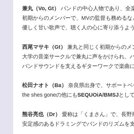
兼丸（Vo, Gt）
バンドの中心人物であり、全
初期からのメンバーで、MVの監督も務めるな
優しく甘い歌声で、聴く人の心に寄り添うよ
西尾マサキ（Gt）
兼丸と同じく初期からのメ
大学の音楽サークルで兼丸に声をかけられ、
バンドサウンドを支えるギターワークで楽曲
松田ナオト（Ba）
奈良県出身で、サポートベ
the shes goneの他にも
SEQUOiA/BMSJ
とし
熊谷亮也（Dr）
愛称は「くまさん」で、長野
安定感のあるドラミングでバンドのリズムを