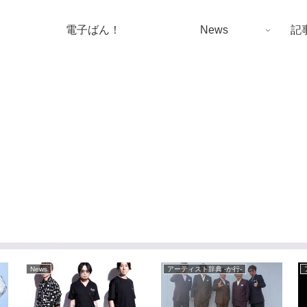
電子ばん！
News
記
News
アーティスト辞典 -か行-