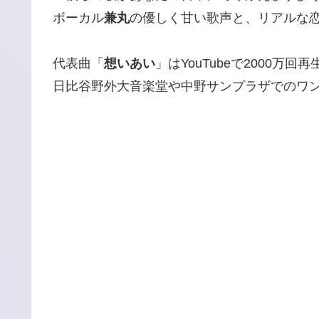
ボーカル
兼丸
の優しく甘い歌声と、リアルな
代表曲「
想いあい
」はYouTubeで2000万回
日比谷野外大音楽堂や中野サンプラザでのワ