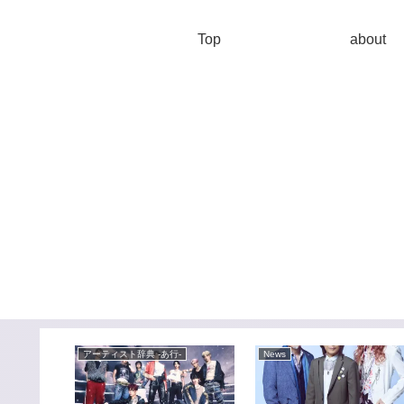
Top
about
-
アーティスト辞典 -あ行-
News