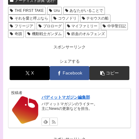
アーティスト辞典 -あ行-
THE FIRST TAKE
Uru
あなたがいることで
それを愛と呼ぶなら
コウノドリ
テセウスの船
フリージア
プロローグ
マイファミリー
中学聖日記
奇蹟
機動戦士ガンダム
鉄血のオルフェンズ
スポンサーリンク
シェアする
X
Facebook
コピー
投稿者
バディットマガジン編集部
バディットマガジンのライター。
主にNewsの更新などを担当。