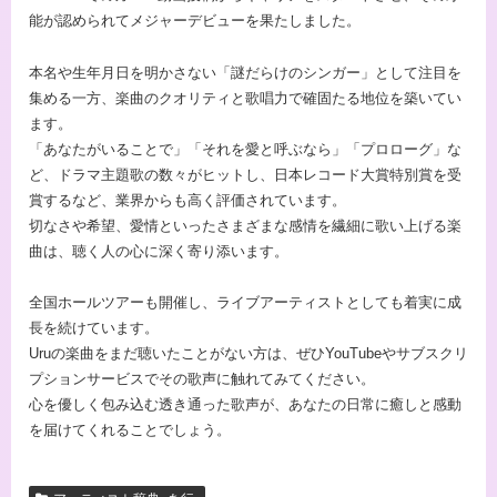
能が認められてメジャーデビューを果たしました。
本名や生年月日を明かさない「謎だらけのシンガー」として注目を
集める一方、楽曲のクオリティと歌唱力で確固たる地位を築いてい
ます。
「あなたがいることで」「それを愛と呼ぶなら」「プロローグ」な
ど、ドラマ主題歌の数々がヒットし、日本レコード大賞特別賞を受
賞するなど、業界からも高く評価されています。
切なさや希望、愛情といったさまざまな感情を繊細に歌い上げる楽
曲は、聴く人の心に深く寄り添います。
全国ホールツアーも開催し、ライブアーティストとしても着実に成
長を続けています。
Uruの楽曲をまだ聴いたことがない方は、ぜひYouTubeやサブスクリ
プションサービスでその歌声に触れてみてください。
心を優しく包み込む透き通った歌声が、あなたの日常に癒しと感動
を届けてくれることでしょう。