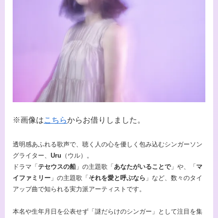
※画像は
こちら
からお借りしました。
透明感あふれる歌声で、聴く人の心を優しく包み込むシンガーソン
グライター、
Uru
（ウル）。
ドラマ「
テセウスの船
」の主題歌「
あなたがいることで
」や、「
マ
イファミリー
」の主題歌「
それを愛と呼ぶなら
」など、数々のタイ
アップ曲で知られる実力派アーティストです。
本名や生年月日を公表せず「謎だらけのシンガー」として注目を集