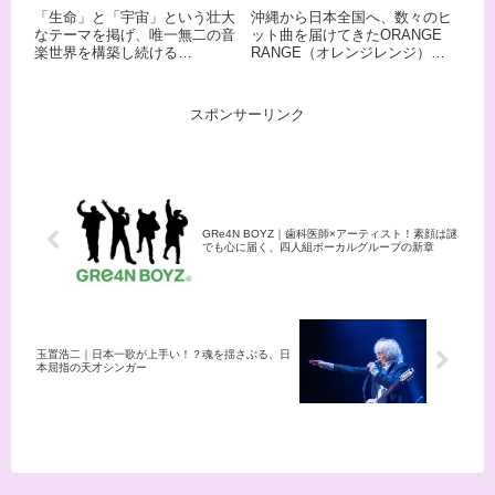
響曲」でメジャーデビューを果
なロック！自由な音楽を
ロックバンド
沖縄から日本全国へ、数々のヒ
「生命」と「宇宙」という壮大
たします。この記事では、規格
追求する5人組
ット曲を届けてきたORANGE
なテーマを掲げ、唯一無二の音
外のシンガーソングライターの
RANGE（オレンジレンジ）。
楽世界を構築し続ける
全貌に迫ります。
YAMATO、HIROKI、RYOの3人
ACIDMAN。 2003年に第17回日
のボーカルとNAOTO、YOHの2
本ゴールドディスク大賞の「ニ
人の楽器隊という奇抜な編成が
ュー・アーティスト・オブ・
スポンサーリンク
特徴です。 「上海ハニー」「ロ
ザ・イヤー」を獲得。 日本武道
コローション」「花」「イケナ
館では7度の単独ライブを成功
イ太陽」など、2000年代を代表
させ、さいたまスーパーアリー
する楽曲を生み出し、ジャンル
ナでは自ら主催するロックフェ
にとらわれない自由な音楽性で
ス「SAI」を開催し約4万人を動
多くのファンを魅了してきまし
員するなど、邦楽ロックシーン
た。 自主レーベルを設立し、現
で確固たる地位を築いていま
GRe4N BOYZ｜歯科医師×アーティスト！素顔は謎
在も沖縄を拠点に精力的な活動
す。 この記事では、孤高のスリ
でも心に届く、四人組ボーカルグループの新章
を展開しています。 この記事で
ーピースロックバンド・
は、結成20周年を超えて走り続
ACIDMANの魅力をご紹介しま
けるバンドの全貌に迫ります。
す。
玉置浩二｜日本一歌が上手い！？魂を揺さぶる、日
本屈指の天才シンガー