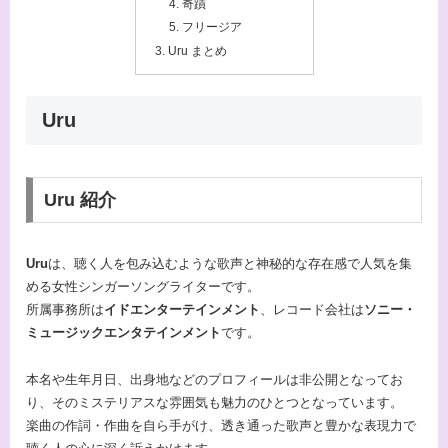
奇蹟
フリージア
Uru まとめ
Uru
Uru 紹介
Uru
は、聴く人を包み込むような歌声と神秘的な存在感で人気を集
める女性シンガーソングライターです。
所属事務所は
イドエンターテインメント
、レコード会社は
ソニー・
ミュージックエンタテインメント
です。
本名や生年月日、出身地などのプロフィールは非公開となってお
り、そのミステリアスな雰囲気も魅力のひとつとなっています。
楽曲の作詞・作曲を自ら手がけ、透き通った歌声と豊かな表現力で