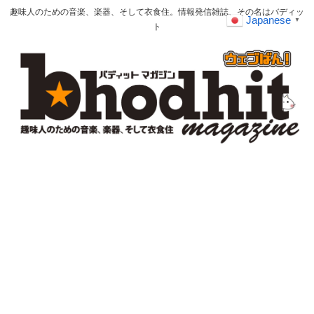
趣味人のための音楽、楽器、そして衣食住。情報発信雑誌、その名はバディッ
Japanese
▼
ト