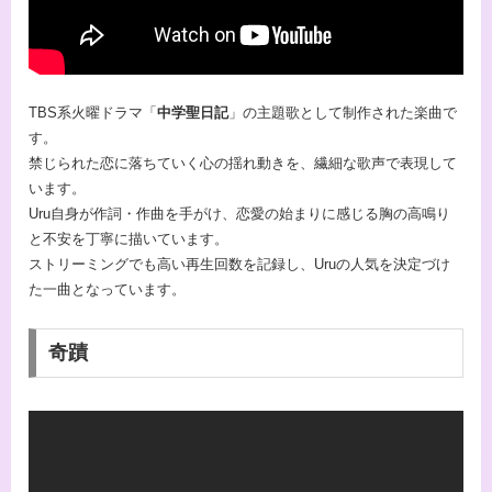
TBS系火曜ドラマ「
中学聖日記
」の主題歌として制作された楽曲で
す。
禁じられた恋に落ちていく心の揺れ動きを、繊細な歌声で表現して
います。
Uru自身が作詞・作曲を手がけ、恋愛の始まりに感じる胸の高鳴り
と不安を丁寧に描いています。
ストリーミングでも高い再生回数を記録し、Uruの人気を決定づけ
た一曲となっています。
奇蹟