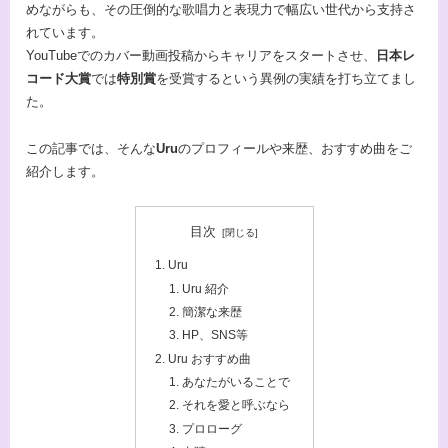
めながらも、その圧倒的な歌唱力と表現力で幅広い世代から支持さ
れています。
YouTubeでのカバー動画投稿からキャリアをスタートさせ、
日本レ
コード大賞
では
特別賞
を受賞するという異例の実績を打ち立てまし
た。
この記事では、そんな
Uru
のプロフィールや来歴、おすすめ曲をご
紹介します。
目次
Uru
Uru 紹介
簡潔な来歴
HP、SNS等
Uru おすすめ曲
あなたがいることで
それを愛と呼ぶなら
プロローグ