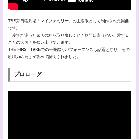
TBS系日曜劇場「
マイファミリー
」の主題歌として制作された楽曲
です。
一度すれ違った家族の絆を取り戻していく物語に寄り添い、愛する
ことの大切さを歌い上げています。
THE FIRST TAKE
での一発録りパフォーマンスも話題となり、その
歌唱力の高さが改めて証明されました。
プロローグ