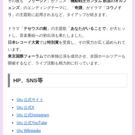
その後も「
フリージア
」がアニメ「
機動戦士ガンダム 鉄血のオルフ
ェンズ
」のエンディングテーマに、「
奇蹟
」がドラマ「
コウノド
リ
」の主題歌に起用されるなど、タイアップが続きます。
ドラマ「
テセウスの船
」の主題歌「
あなたがいることで
」が大ヒッ
トし、音楽番組への初出演も果たしました。
日本レコード大賞
では
特別賞
を受賞し、その実力が広く認められて
います。
東京国際フォーラム
での単独公演を成功させ、全国ホールツアーも
開催するなど、ライブ活動も精力的に行っています。
HP、SNS等
Uru 公式サイト
Uru 公式X
Uru 公式Instagram
Uru 公式YouTube
Uru Wikipedia