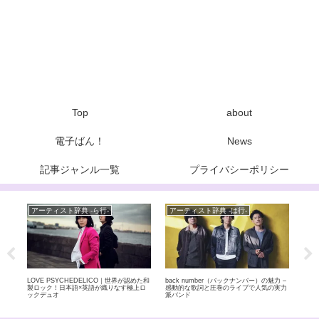
Top
about
電子ばん！
News
記事ジャンル一覧
プライバシーポリシー
アーティスト辞典 -ら行-
アーティスト辞典 -は行-
ア
？早
LOVE PSYCHEDELICO｜世界が認めた和
back number（バックナンバー）の魅力 –
LA
る5
製ロック！日本語×英語が織りなす極上ロ
感動的な歌詞と圧巻のライブで人気の実力
ン！
ックデュオ
派バンド
ール