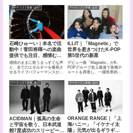
ガーソングライター、青葉市
サー"と呼ばれる視聴者の投票
子。2025年には世界最大級の音
によって選ばれた11人で結成さ
アーティスト辞典 -あ行-
アーティスト辞典 -あ行-
楽フェスティバル「グラストン
れたINI（アイエヌアイ）。 木
ベリー」への出演も決定し、海
村柾哉、髙塚大夢、田島将吾、
外での評価がさらに高まってい
藤牧京介、尾崎匠海、西洸人、
ます。夢や詩的な世界観を独特
松田迅、許豊凡、池﨑理人、佐
の音楽で表現する彼女の楽曲
野雄大、後藤威尊の11人
は、国内外問わず多くの音楽フ
が、"11人の僕たち（私：I）が
ァンの心を捉えて離しません。
あなた（I）と繋がり合う
石崎ひゅーい｜本名で活
ILLIT｜「Magnetic」で
今回は、そんな青葉市子の魅力
（Network）"という想いを込め
動中！菅田将暉への楽曲
世界を惹きつけたK-POP
をご紹介します。
て活動しています。 デビュー曲
「Rocketeer」はストリーミン
提供でも注目、感情むき
第5世代の新星
グ総再生回数1億回を突破し、
出しの歌声
感情のままに歌うまっすぐな声
デビュー曲「Magnetic」がK-
第63回日本レコード大賞新人賞
と、全てのエネルギーを爆発さ
POPグループ史上最速で各種チ
を受賞しました。この記事で
せるライブパフォーマンスが魅
ャートを席巻し、一躍世界的な
は、次世代を担うグローバルア
力の石崎ひゅーい。茨城県水戸
注目を集めたガールズグループ
イドルの全貌に迫ります。
市出身のシンガーソングライタ
ILLIT（アイリット）。サバイバ
アーティスト辞典 -あ行-
アーティスト辞典 -あ行-
ー、俳優として活動していま
ル番組から誕生した5人組は、
す。菅田将暉に「虹」「さよな
キャッチーな楽曲と親しみやす
らエレジー」などヒット曲を提
いキャラクターで、デビューか
供した作曲家としても知られ、
らわずか1年で紅白歌合戦にも
菅田将暉×石崎ひゅーい名義で
出場を果たしました。今回は、
中島みゆき「糸」をカバーしま
K-POP第5世代を代表する彼女
した。音楽プロデューサー須藤
たちのプロフィールとおすすめ
ORANGE RANGE｜「上
ACIDMAN｜孤高の生命
晃との出会いをきっかけにソロ
楽曲をご紹介します。
海ハニー」「イケナイ太
と宇宙を歌う、日本武道
に転向し、亡き母への想いを込
めたミニアルバム「第三惑星交
陽」元気が出るギラギラ
館7度成功のスリーピース