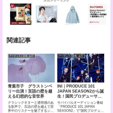
スポンサーリンク
関連記事
アーティスト辞典 -あ行-
アーティスト辞典 -あ行-
青葉市子 グラストンベ
INI｜PRODUCE 101
リー出演！言語の壁を越
JAPAN SEASON2から誕
える幻想的な音世界
生！国民プロデューサー
が選んだ11人組ボーイズ
クラシックギターと透明感のあ
サバイバルオーディション番組
グループ
る歌声で、言語の壁を越えて世
「PRODUCE 101 JAPAN
界中のリスナーを魅了するシン
SEASON2」で"国民プロデュー