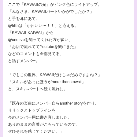
ここで「KAWAIIの光」がピンク色にライトアップ。
「みなさま、KAWAIIパートいかがでしたか？」
と手を耳にあて、
@fifthは「かわいい〜！！」と応える。
「KAWAII KAIWAI」から
@onefiveを知ってくれた方が多い、
「お店で流れててYoutubeを観にきた」
などのコメントも全部見てる、
と話すメンバー。
「でもこの世界、KAWAIIだけじゃだめですよね？」
「スキルがあったほうがmore than kawaii」
と、スキルパートへ続く流れに。
「既存の楽曲にメンバー自らanother storyを作り、
リリックとトップラインを
今のメンバー用に書き直しました。
ありのままの言葉がこもっているので、
ぜひそれを感じてください。」