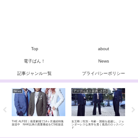
Top
about
電子ばん！
News
記事ジャンル一覧
プライバシーポリシー
News
アーティスト辞典 -さ行-
ア
めた和
THE ALFEE｜衛星劇場で14ヶ月連続特集
女王蜂｜性別・年齢・国籍を超越し、ジェ
RA
上ロ
放送中 NHK以来の貴重番組をCS初放送
ンダーレスな美学を貫く孤高のロックバン
ンバ
ド
なが