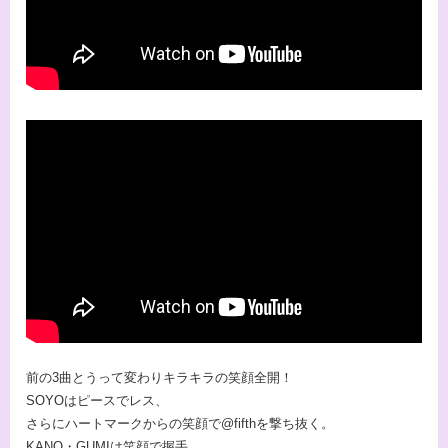
前の3曲とうって変わりキラキラの笑顔全開！
SOYOはピースでレス、
さらにハートマークからの笑顔で@fifthを撃ち抜く。
KANO・GUMIは笑顔で握手。