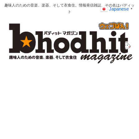
趣味人のための音楽、楽器、そして衣食住。情報発信雑誌、その名はバディッ
Japanese
▼
ト