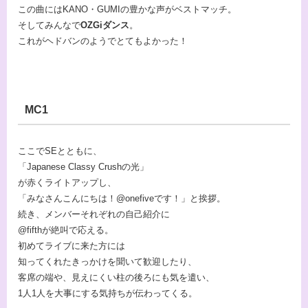
この曲にはKANO・GUMIの豊かな声がベストマッチ。
そしてみんなで
OZGiダンス
。
これがヘドバンのようでとてもよかった！
MC1
ここでSEとともに、
「Japanese Classy Crushの光」
が赤くライトアップし、
「みなさんこんにちは！@onefiveです！」と挨拶。
続き、メンバーそれぞれの自己紹介に
@fifthが絶叫で応える。
初めてライブに来た方には
知ってくれたきっかけを聞いて歓迎したり、
客席の端や、見えにくい柱の後ろにも気を遣い、
1人1人を大事にする気持ちが伝わってくる。