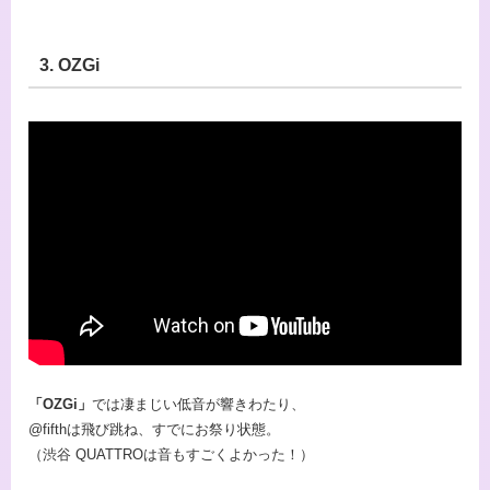
3. OZGi
「OZGi」
では凄まじい低音が響きわたり、
@fifthは飛び跳ね、すでにお祭り状態。
（渋谷 QUATTROは音もすごくよかった！）