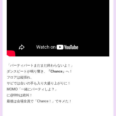
「パーティパートまだまだ終わらないよ！」
ダンスビートが鳴り響き、
「Chance」
へ！
フロアは縦揺れ、
サビでは合いの手も入り大盛り上がりに！
MOMO「一緒にパーティしよ？」
に@fifthは絶叫！
最後は会場全員で「Chance！」でキメた！