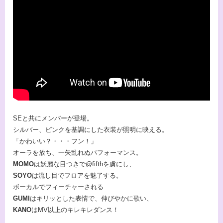
SEと共にメンバーが登場。
シルバー、ピンクを基調にした衣装が照明に映える。
「かわいい？・・・フン！」
オーラを放ち、一矢乱れぬパフォーマンス。
MOMO
は妖麗な目つきで@fifthを虜にし、
SOYO
は流し目でフロアを魅了する。
ボーカルでフィーチャーされる
GUMI
はキリッとした表情で、伸びやかに歌い、
KANO
はMV以上のキレキレダンス！