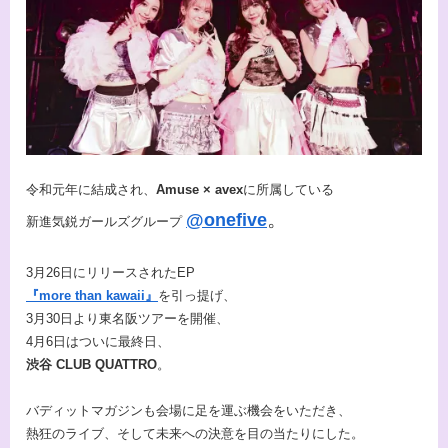
令和元年に結成され、
Amuse × avex
に所属している
。
@onefive
新進気鋭ガールズグループ
3月26日にリリースされたEP
『more than kawaii』
を引っ提げ、
3月30日より東名阪ツアーを開催、
4月6日はついに最終日、
渋谷 CLUB QUATTRO
。
バディットマガジンも会場に足を運ぶ機会をいただき、
熱狂のライブ、そして未来への決意を目の当たりにした。