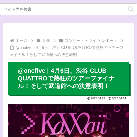
ホーム
音楽
コンサート・ライヴ レポート
@onefive | 4月6日、渋谷 CLUB QUATTROで熱狂のツアーフ
ァイナル！そして武道館への決意表明！
@onefive | 4月6日、渋谷 CLUB
QUATTROで熱狂のツアーファイナ
ル！そして武道館への決意表明！
2025.04.23
2025.04.24