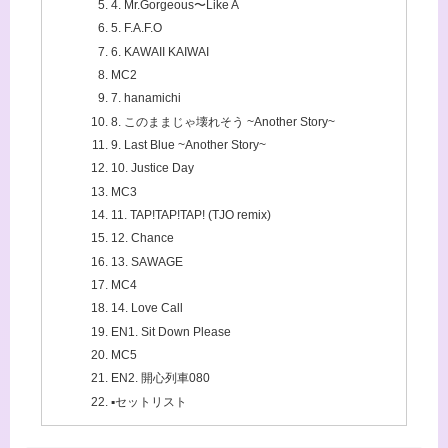
4. Mr.Gorgeous〜Like A
5. F.A.F.O
6. KAWAII KAIWAI
MC2
7. hanamichi
8. このままじゃ壊れそう ~Another Story~
9. Last Blue ~Another Story~
10. Justice Day
MC3
11. TAP!TAP!TAP! (TJO remix)
12. Chance
13. SAWAGE
MC4
14. Love Call
EN1. Sit Down Please
MC5
EN2. 開心列車080
▪️セットリスト