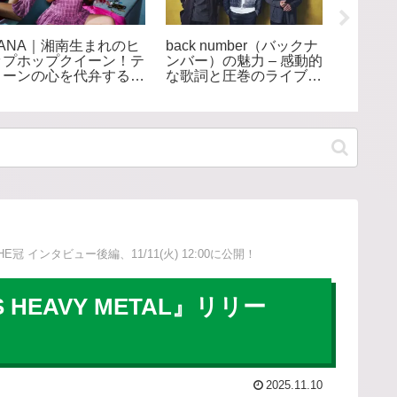
LANA｜湘南生まれのヒ
back number（バックナ
布施明
ップホップクイーン！テ
ンバー）の魅力 – 感動的
題沸騰
ィーンの心を代弁する次
な歌詞と圧巻のライブで
60年歌
世代フィメールラッパー
人気の実力派バンド
エンタ
冠 インタビュー後編、11/11(火) 12:00に公開！
EAVY METAL』リリー
2025.11.10