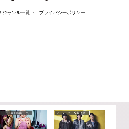
事ジャンル一覧
プライバシーポリシー
アーティスト辞典 -ら行-
アーティスト辞典 -は行-
アーティスト