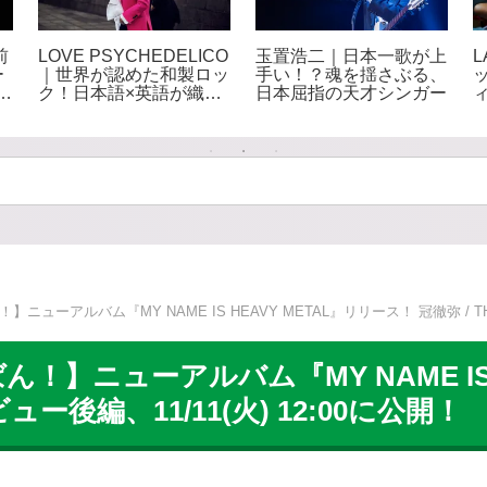
前
LOVE PSYCHEDELICO
玉置浩二｜日本一歌が上
ー
｜世界が認めた和製ロッ
手い！？魂を揺さぶる、
な
ク！日本語×英語が織り
日本屈指の天才シンガー
酸
なす極上ロックデュオ
ーアルバム『MY NAME IS HEAVY METAL』リリース！ 冠徹弥 / THE
】ニューアルバム『MY NAME IS H
ュー後編、11/11(火) 12:00に公開！