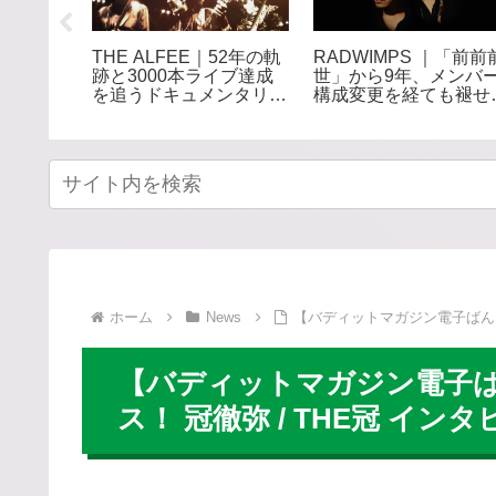
ORS｜約
RADWIMPS ｜「前前
THE ALFEE｜52年の軌
「オリバ
世」から9年、メンバ
跡と3000本ライブ達成
配信リリ
構成変更を経ても褪せ
を追うドキュメンタリー
サブスク
い、哲学的ながらも甘
映画公開 全国27館で
っぱい青春サウンド
上映へ
ホーム
News
【バディットマガジン電子ばん！】ニュ
【バディットマガジン電子ばん！
ス！ 冠徹弥 / THE冠 インタビ