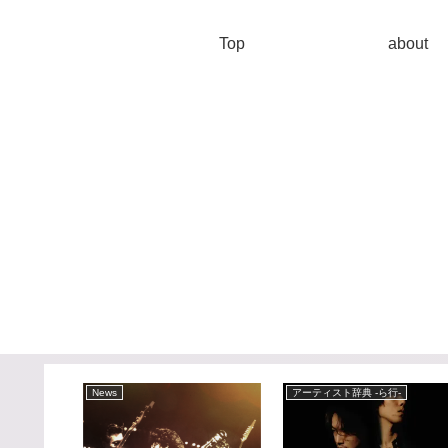
Top
about
News
アーティスト辞典 -ら行-