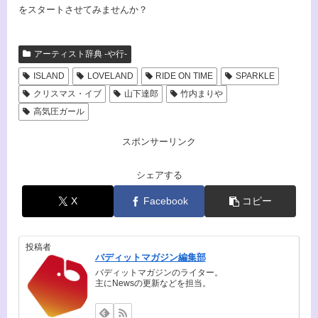
をスタートさせてみませんか？
アーティスト辞典 -や行-
ISLAND
LOVELAND
RIDE ON TIME
SPARKLE
クリスマス・イブ
山下達郎
竹内まりや
高気圧ガール
スポンサーリンク
シェアする
X
Facebook
コピー
投稿者
バディットマガジン編集部
バディットマガジンのライター。
主にNewsの更新などを担当。