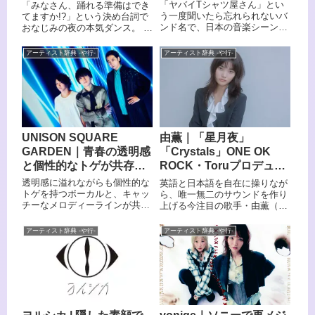
つ、中毒性抜群のパーテ
ックバンド
「ヤバイTシャツ屋さん」とい
「みなさん、踊れる準備はでき
ィーロック
う一度聞いたら忘れられないバ
てますか!?」という決め台詞で
ンド名で、日本の音楽シーンを
おなじみの夜の本気ダンス。 京
駆け抜けている3ピースロック
都発のダンスロックバンドとし
バンドをご存知でしょうか。
て、聴く者を本気で踊らせる
アーティスト辞典 -や行-
アーティスト辞典 -や行-
「ヤバT」の愛称で親しまれる
「人力ダンスミュージック」を
彼らは、大阪を拠点に活動する
生み出し続けています。 略称
男女ツインボーカルバンドで
「夜ダン」として親しまれる彼
す。 日常のあるあるネタをユニ
らは、ロックのピュアな初期衝
ークな歌詞に乗せ、爽快なメロ
動と多様なエッセンスを融合さ
ディックパンクサウンドで聴く
せた独自のグルーヴが特徴で
者を笑顔にしてくれます。 「ハ
す。 インディーズ時代から各地
UNISON SQUARE
由薫｜「星月夜」
ッピーウェディング前ソング」
のフェスやイベントで軒並み入
GARDEN｜青春の透明感
「Crystals」ONE OK
や「かわE」といった楽曲はMV
場規制を引き起こすほどの人気
の再生回数が驚異的な数字を記
を誇り、ダンスできない人も自
と個性的なトゲが共存す
ROCK・Toruプロデュー
録し、CMや映画のタイアップ
然と体が動いてしまう音楽を追
る3ピースロックバンド
ス！透明感あふれる新世
透明感に溢れながらも個性的な
英語と日本語を自在に操りなが
ソングとしても起用されていま
求してきました。 メジャーデビ
代のソウル
トゲを持つボーカルと、キャッ
ら、唯一無二のサウンドを作り
す。 笑えるのに泣ける、ふざけ
ュー後はドラマ主題歌やアニメ
チーなメロディーラインが共鳴
上げる今注目の歌手・由薫（ゆ
ているのにカッコいい、そんな
のオープニングテーマなども手
するUNISON SQUARE
うか）。 ONE OK ROCKのToru
唯一無二の魅力を持つヤバイT
がけ、活躍の幅を広げていま
GARDEN（ユニゾン・スクエ
が楽曲プロデュースを手がけた
シャツ屋さんの世界に飛び込ん
す。 本記事では、夜の本気ダン
アーティスト辞典 -や行-
アーティスト辞典 -や行-
ア・ガーデン）。 略称は「ユニ
シングルでメジャーデビュー
でみましょう。
スのメンバーや来歴、おすすめ
ゾン」で、斎藤宏介(ボーカル&
し、米テキサス州で行われる世
曲までたっぷりとご紹介しま
ギター)、田淵智也(ベース)、鈴
界最大級の音楽フェス
す。
木貴雄(ドラム)の3人で構成され
「SXSW」に2年連続出演する
る3ピースロックバンドです。
など、その活動は国内にとどま
エッジが効いたコンビネーショ
りません。 楽曲「星月夜」はテ
ン抜群のバンドアンサンブルが
レビ朝日系ドラマ「星降る夜