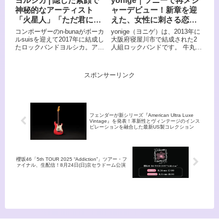
ヨルシカ | 隠した素顔で
yonige｜ソニーで再メジ
魅力で、アニメ「血界戦線」エ
に」の主題歌として話題を集
神秘的なアーティスト
ャーデビュー！新章を迎
ンディング主題歌「シュガーソ
め、リリースから3カ月足らず
ングとビターステップ」で大ブ
でストリーミング再生数5,000
「火星人」「ただ君に晴
えた、女性に刺さる恋愛
レイクしました。 結成20周年
万回を突破、最終的に4億回を
れ」文学的な歌詞と、魅
観で魅せるガールズバン
コンポーザーのn-bunaがボーカ
yonige（ヨニゲ）は、2013年に
を迎え、日本武道館での記念公
超えるという驚異的な記録を打
惑のメロディが持つ魔力
ド
ルsuisを迎えて2017年に結成し
大阪府寝屋川市で結成された2
演も成功させています。 この記
ち立てました。 この記事で
たロックバンドヨルシカ。アニ
人組ロックバンドです。 牛丸あ
事では、ロックとポップの新世
は、そんな由薫のプロフィー
メ「小市民シリーズ」第2期オ
りさ（Vo/Gt）とごっきん
界を切り開くバンドの全貌に迫
ル・来歴・おすすめ楽曲をまと
ープニングテーマ「火星人」や
（Ba/Cho）の2人からなり、
ります。
めてご紹介します。
代表曲「ただ君に晴れ」など、
「ソリッドなバンドサウンドと
スポンサーリンク
文学的で深い歌詞とsuisの透明
ポップなメロディ、恋愛や人生
感ある歌声で多くのファンを魅
観をリアリティのある言葉でつ
了しています。n-bunaの「作者
づった歌詞」が10代・20代を中
が作品より前に出ないようにし
心に圧倒的な共感を呼んでいま
たい」というポリシーから、素
す。 ミニアルバム「Coming
フェンダーが新シリーズ『American Ultra Luxe
顔やプロフィールは一切明かし
Spring」収録の「アボカド」の
Vintage』を発表！革新性とヴィンテージのインス
ていない神秘的なバンドであり
MVはYouTubeで2070万回以上
ピレーションを融合した最新US製コレクション
ながら、ライブパフォーマンス
の再生数を記録しており、その
では圧倒的な表現力で観客の心
後unBORDE（ワーナーミュー
を掴んで離しません。萩原朔太
ジック）よりメジャーデビュ
郎の詩を引用した「火星人」
ー、日本武道館ワンマンの
櫻坂46「5th TOUR 2025 “Addiction”」ツアー・フ
や、小説「アルジャーノン」か
SOLD OUT達成、47都道府県ツ
ァイナル、生配信！8月24日(日)京セラドーム公演
らインスピレーションを受けた
アーの完走、そして2026年には
楽曲など、文学と音楽を融合さ
ソニー・ミュージックレーベル
せた独特な世界観が特徴です。
ズにて再メジャー契約を発表す
るなど、結成12年を超えた現在
も躍進が続いています。 この記
事では、yonigeのプロフィー