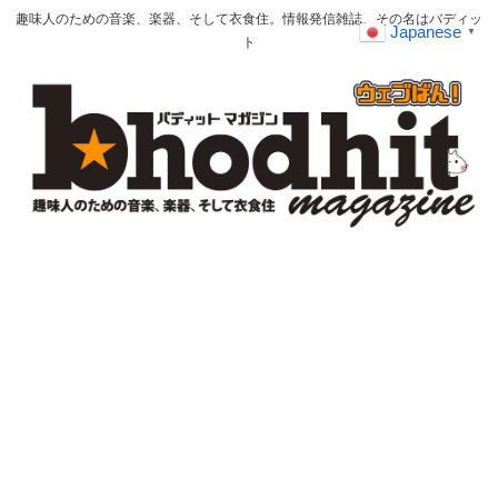
趣味人のための音楽、楽器、そして衣食住。情報発信雑誌、その名はバディッ
Japanese
▼
ト