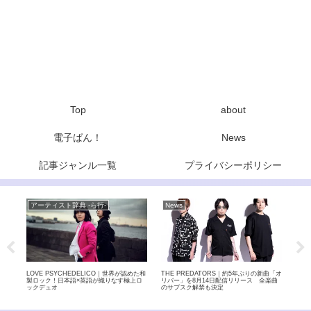
Top
about
電子ばん！
News
記事ジャンル一覧
プライバシーポリシー
アーティスト辞典 -ら行-
News
ア
ジェ
LOVE PSYCHEDELICO｜世界が認めた和
THE PREDATORS｜約5年ぶりの新曲「オ
布施
バン
製ロック！日本語×英語が織りなす極上ロ
リバー」を8月14日配信リリース 全楽曲
け！
ックデュオ
のサブスク解禁も決定
ナー