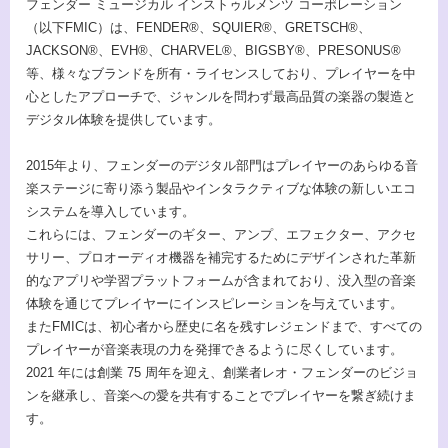
フェンダー ミュージカル インストゥルメンツ コーポレーション
（以下FMIC）は、FENDER®、SQUIER®、GRETSCH®、
JACKSON®、EVH®、CHARVEL®、BIGSBY®、PRESONUS®
等、様々なブランドを所有・ライセンスしており、プレイヤーを中
心としたアプローチで、ジャンルを問わず最高品質の楽器の製造と
デジタル体験を提供しています。
2015年より、フェンダーのデジタル部門はプレイヤーのあらゆる音
楽ステージに寄り添う製品やインタラクティブな体験の新しいエコ
システムを導入しています。
これらには、フェンダーのギター、アンプ、エフェクター、アクセ
サリー、プロオーディオ機器を補完するためにデザインされた革新
的なアプリや学習プラットフォームが含まれており、没入型の音楽
体験を通じてプレイヤーにインスピレーションを与えています。
またFMICは、初心者から歴史に名を残すレジェンドまで、すべての
プレイヤーが音楽表現の力を発揮できるように尽くしています。
2021 年には創業 75 周年を迎え、創業者レオ・フェンダーのビジョ
ンを継承し、音楽への愛を共有することでプレイヤーを繋ぎ続けま
す。