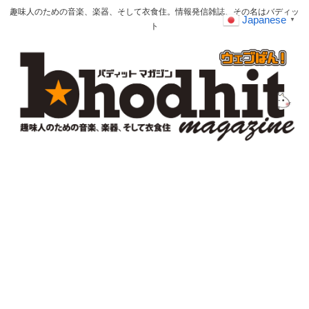
趣味人のための音楽、楽器、そして衣食住。情報発信雑誌、その名はバディッ
Japanese
▼
ト