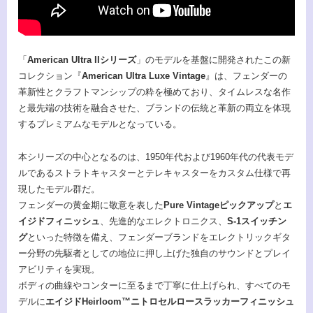
「
American Ultra IIシリーズ
」のモデルを基盤に開発されたこの新
コレクション『
American Ultra Luxe Vintage
』は、フェンダーの
革新性とクラフトマンシップの粋を極めており、タイムレスな名作
と最先端の技術を融合させた、ブランドの伝統と革新の両立を体現
するプレミアムなモデルとなっている。
本シリーズの中心となるのは、1950年代および1960年代の代表モデ
ルであるストラトキャスターとテレキャスターをカスタム仕様で再
現したモデル群だ。
フェンダーの黄金期に敬意を表した
Pure Vintageピックアップ
と
エ
イジドフィニッシュ
、先進的なエレクトロニクス、
S-1スイッチン
グ
といった特徴を備え、フェンダーブランドをエレクトリックギタ
ー分野の先駆者としての地位に押し上げた独自のサウンドとプレイ
アビリティを実現。
ボディの曲線やコンターに至るまで丁寧に仕上げられ、すべてのモ
デルに
エイジドHeirloom™ニトロセルロースラッカーフィニッシュ