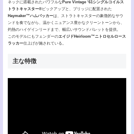
ネックに搭載されたパワフルな
Pure Vintage ‘61シングルコイルス
トラトキャスター®
ピックアップと、ブリッジに配置された
Haymaker™ハムバッカー
は、ストラトキャスターの象徴的なサウ
ンドを奏でながら、温かくニュアンス豊かなクリーントーンから、
灼熱のハイゲインリードまで、幅広いサウンドパレットを提供。
このモデルにもフェンダーの
エイジドHeirloom™ニトロセルロース
ラッカー
仕上げが施されている。
主な特徴