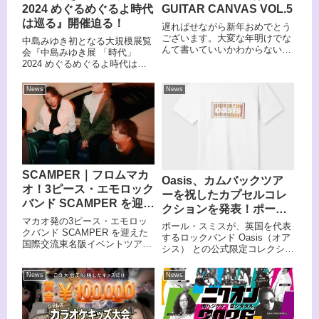
2024 めぐるめぐるよ時代
GUITAR CANVAS VOL.5
は巡る』開催迫る！
遅ればせながら新年おめでとう
ございます。大変な年明けでな
中島みゆき初となる大規模展覧
んて書いていいかわからないで
会『中島みゆき展 「時代」
時間が経ってしまいました。バ
2024 めぐるめぐるよ時代は巡
ディットマガジンというメディ
る』の開催が決定した。会場は
アでしたり、そもそもバディッ
ところざわサクラタウン内の角
News
News
トはそれぞれミュージシャンで
川武蔵野ミュージアムで4月20
ある仲間たちによる会社なの
日より開催される。会期は2024
で、音楽の形なりで...
年4月20日(土)～6月23日(日)
で、4月分のチケットはすでに
発売中だ。
SCAMPER｜フロムマカ
Oasis、カムバックツア
オ！3ピース・エモロック
ーを祝したカプセルコレ
バンド SCAMPER を迎え
クションを発表！ポー
た国際交流イベントツア
マカオ発の3ピース・エモロッ
ル・スミスが手がけるト
ポール・スミスが、英国を代表
ー決定
クバンド SCAMPER を迎えた
ップス、キャップ、バッ
するロックバンド Oasis（オア
国際交流東名阪イベントツアー
シス） との公式限定コレクショ
グなど
の開催が決定した。
ンを発表した。
News
News