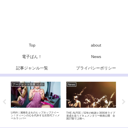
Top
about
電子ばん！
News
記事ジャンル一覧
プライバシーポリシー
アーティスト辞典 -ら行-
News
ア
めた和
LANA｜湘南生まれのヒップホップクイー
.EN
THE ALFEE｜52年の軌跡と3000本ライブ
上ロ
ン！ティーンの心を代弁する次世代フィメ
が極
達成を追うドキュメンタリー映画公開 全
ールラッパー
国27館で上映へ