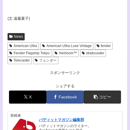
(文:遠藤夏子)
News
American Ultra
American Ultra Luxe Vintage
fender
Fender Flagship Tokyo
Heirloom™
stratocaster
Telecaster
フェンダー
スポンサーリンク
シェアする
X
Facebook
コピー
投稿者
バディットマガジン編集部
バディットマガジンのライター。