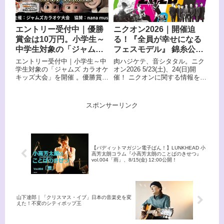
エントリー受付中｜優勝
ニクオン2026｜開催迫
賞金は10万円。小学生～
る！『全員が幸せになる
中学生対象の「ジャムズ
フェスモデル』 錦糸公園
カラオケキッズ大会」を
にて音楽と食のフリーイ
エントリー受付中｜小学生～中
肉ハジケテ、音シタタル。ニク
開催。TikTokクリエイタ
ベント開催！
学生対象の「ジャムズ カラオケ
オン2026 5/23(土)、24(日)開
キッズ大会」を開催 。優勝賞金
催！ ニクオンに関する情報を公
ー「ゆるちゃん」とも連
10万円＆TikTok17万人フォロワ
開していきます。【イベント概
動！
ー「ゆるちゃん」プロデュース
要】 お肉料理を中心とした飲食
候補を選出
店の出店及びプロミュージシャ
スポンサーリンク
ンを招聘した音楽フェスです！
#ニクオン
【バディットマガジン電子ばん！】LUNKHEAD 小
高芳太朗コラム『小高芳太朗のことばのきせつ』
vol.004「雨」、8/15(金) 12:00公開！
山下達郎｜「クリスマス・イブ」日本の音楽史を変
えた！不変のシティポップ王