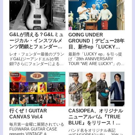
映像にはラジオ出演時のオフシ
ニーヒルズモーツァルトホール
ョットや移動中の様子なども収
を皮切りに2027年2月28日(日)
められており、ツアーを駆け抜
...
けるメンバーの自然体な表情
と、変わらぬバンドの空気感を
感じることができる。
G&Lが消える？G&Lミュ
GOING UNDER
ージカル・インスツルメ
GROUND｜デビュー28年
ンツ閉鎖とフェンダーに
目、新作ep「LUCKY
よる買収の噂
ep」を引っ提げツアー真
レオ・フェンダー最後のブラン
最新作「LUCKY ep」を引っ提
っ最中
ドG&L(ジーアンドエル)が閉
げ「28th ANNIVERSARY
鎖!?さらにフェンダーによる買
TOUR “WE ARE LUCKY”」の真
収の噂が浮上し、ギター業界に
っ最中のGOING UNDER
激震が走っている。希少モデル
GROUND、
News
News
の価格高騰も？
行くぜ！GUITAR
CASIOPEA、オリジナル
CANVAS Vol.4
ニューアルバム『TRUE
BLUE』をリリース！楽
毎月第一金曜に展開されている
曲「SKY SO HIGH」MV
FUJIWARA GUITAR CASE
バンド名をオリジナル表記
presents VINTAGE &
公開＆『Summer Tour