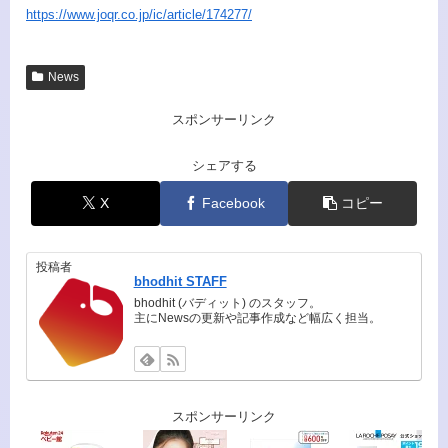
https://www.joqr.co.jp/ic/article/174277/
News
スポンサーリンク
シェアする
X
Facebook
コピー
投稿者
bhodhit STAFF
bhodhit (バディット) のスタッフ。
主にNewsの更新や記事作成など幅広く担当。
スポンサーリンク