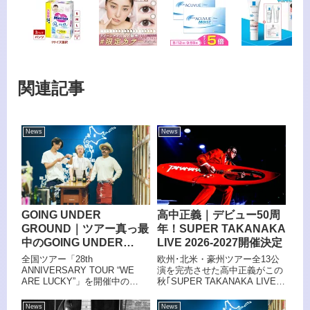
関連記事
News
News
GOING UNDER
高中正義｜デビュー50周
GROUND｜ツアー真っ最
年！SUPER TAKANAKA
中のGOING UNDER
LIVE 2026-2027開催決定
GROUNDよりショート
全国ツアー「28th
欧州･北米・豪州ツアー全13公
MV第3弾到着
ANNIVERSARY TOUR “WE
演を完売させた高中正義がこの
ARE LUCKY”」を開催中の
秋｢SUPER TAKANAKA LIVE
GOING UNDER GROUNDが、
2026-2027｣を開催する。9月18
ショートMV第3弾を公開した。
日(金) の東京かつしかシンフォ
News
News