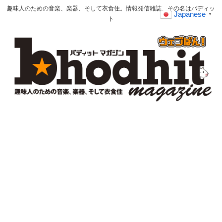
趣味人のための音楽、楽器、そして衣食住。情報発信雑誌、その名はバディッ
Japanese
▼
ト