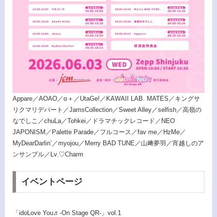
Appare／AOAO／α＋／UtaGe!／KAWAII LAB. MATES／キングサ
リクマリデパート／JamsCollection／Sweet Alley／selfish／高嶺の
なでしこ／chuLa／Tohkei／ドラマチックレコード／NEO
JAPONISM／Palette Parade／フルコース／fav me／HzMe／
MyDearDarlin’／myojou／Merry BAD TUNE／山﨑夢羽／宵越しのア
ンサンブル／Lv.♡Charm
イベントページ
「idoLove You♬-On Stage QR-」vol.1