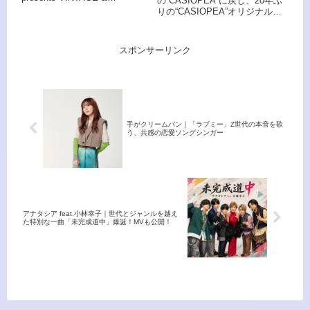
の“CASIOPEA”に戻し、20年ぶ
PREMIUM GUITAR RHYTHM &
りの“CASIOPEA”オリジナル・
2025』開催も
ROASTS...というタイトルが長
ニュー・アルバム『TRUE
くて言いにくいということで、
BLUE』がリリースされる！ キ
「GUITAR CA...
ーボードに音楽プロデューサ
スポンサーリンク
ー、アレンジャー、ピアニス
ト、キーボードプレーヤーとし
て大活躍の安部潤を迎えた意欲
作だ。
手がクリームパン｜「ラブミー」Z世代の本音を歌
う、共感の恋愛ソングシンガー
アナタシア feat.小林幸子｜世代とジャンルを越え
た特別な一曲「未完成道中」爆誕！MVも公開！