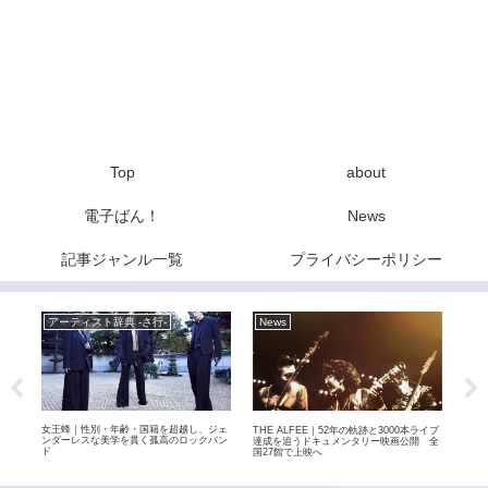
Top
about
電子ばん！
News
記事ジャンル一覧
プライバシーポリシー
アーティスト辞典 -さ行-
News
Ne
おば
女王蜂｜性別・年齢・国籍を超越し、ジェ
元BA
THE ALFEE｜52年の軌跡と3000本ライブ
テイ
ンダーレスな美学を貫く孤高のロックバン
9月
達成を追うドキュメンタリー映画公開 全
ド
を退
国27館で上映へ
自分