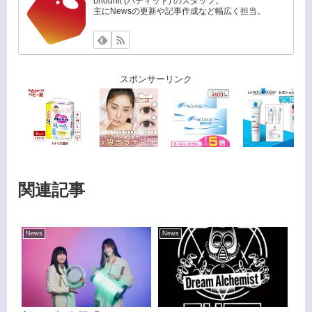
bhodhit (バディット) のスタッフ。
主にNewsの更新や記事作成など幅広く担当。
スポンサーリンク
関連記事
News
News