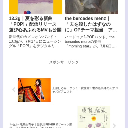
13.3g｜夏を彩る新曲
the bercedes menz｜
「POP!」配信リリース
「夫を殺したはずなの
遊び心あふれるMVも公開
に」OPテーマ担当 アル
バム『weapons』収録曲
新世代のカメレオンバンド・
ハードコアJ-POPバンド、the
「morning star」起用
13.3gが、7月17日にニューシン
bercedes menzの楽曲
グル「POP!」をデジタルリリ
「morning star」が、7月6日よ
ースし、あわせてミュージック
り放送されるテレ東系ドラマ
ビデオを公開した。「POP!」
『夫を殺したはずなのに』のオ
は、夏と青春を感じさせる爽快
ープニングテーマに決定した。
スポンサーリンク
なポップチューン。印象的に繰
り返される「二進も三進も…」
というフレーズとキャッチーな
メロディが耳に残る一曲で、
MVでは演奏シーンに加え、楽
曲の世界観を彩る遊び心あふれ
上原ひろみ グラミー賞受賞！世界最高峰の天才ジ
る演出も見どころとなってい
ャズピアニスト
る。
キセル×池間由布子｜新代田FEVERでツーマン開
催 花と音楽が交わる『PLAY VOL.172』