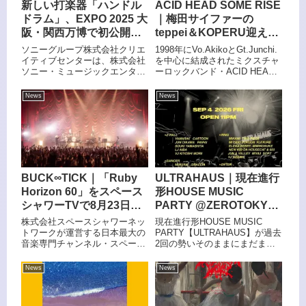
新しい打楽器「ハンドル
ACID HEAD SOME RISE
ドラム」、EXPO 2025 大
｜梅田サイファーの
阪・関西万博で初公開
teppei＆KOPERU迎えた
音を光と振動で感じるハ
新曲「Dream
ソニーグループ株式会社クリエ
1998年にVo.AkikoとGt.Junchi.
ンディタイプの打楽器
Alchemist」配信＆MV公
イティブセンターは、株式会社
を中心に結成されたミクスチャ
ソニー・ミュージックエンタテ
ーロックバンド・ACID HEAD
開
インメントと協働で生み出した
SOME RISEが、新曲「Dream
新たな打楽器体験「ハンドルド
Alchemist（feat. teppei &
News
News
ラム」を、現在大阪で開催中の
KOPERU）」を2026年7月31...
「EXPO 2025 大阪・関西万
博」にて、4月25日（金）に初
公開すると発表した。
BUCK∞TICK｜「Ruby
ULTRAHAUS｜現在進行
Horizon 60」をスペース
形HOUSE MUSIC
シャワーTVで8月23日放
PARTY @ZEROTOKYO
送 星野英彦還暦公演を
で9月開催
株式会社スペースシャワーネッ
現在進行形HOUSE MUSIC
オンエア
トワークが運営する日本最大の
PARTY【ULTRAHAUS】が過去
音楽専門チャンネル・スペース
2回の勢いそのままにまだまだ
シャワーTVは、BUCK∞TICKの
夜の長い9月に開催決定!!
ワンマンライブ「Ruby Horizon
News
News
60」の模様を、8月23日に放送
する。「Ruby Horizon 60」
は、6...