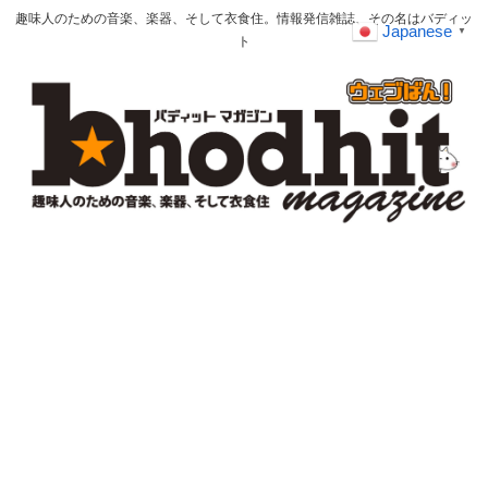
趣味人のための音楽、楽器、そして衣食住。情報発信雑誌、その名はバディッ
Japanese
▼
ト