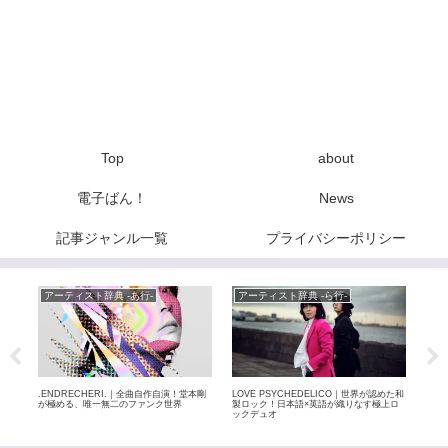
Top
about
電子ばん！
News
記事ジャンル一覧
プライバシーポリシー
アーティスト辞典 -あ行-
アーティスト辞典 -ら行-
ア
特集
.ENDRECHERI.｜全曲自作自演！堂本剛
LOVE PSYCHEDELICO｜世界が認めた和
bac
放送
が極める、唯一無二のファンク世界
製ロック！日本語×英語が織りなす極上ロ
感動
ックデュオ
派バ