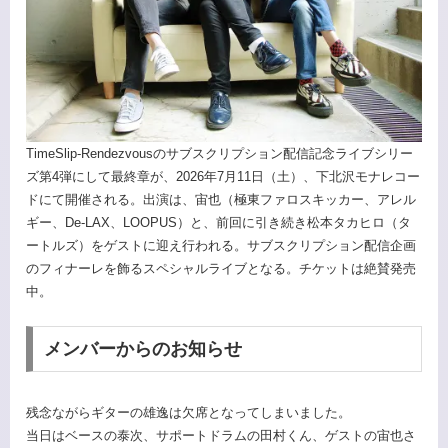
TimeSlip-Rendezvousのサブスクリプション配信記念ライブシリー
ズ第4弾にして最終章が、2026年7月11日（土）、下北沢モナレコー
ドにて開催される。出演は、宙也（極東ファロスキッカー、アレル
ギー、De-LAX、LOOPUS）と、前回に引き続き松本タカヒロ（タ
ートルズ）をゲストに迎え行われる。サブスクリプション配信企画
のフィナーレを飾るスペシャルライブとなる。チケットは絶賛発売
中。
メンバーからのお知らせ
残念ながらギターの雄逸は欠席となってしまいました。
当日はベースの泰次、サポートドラムの田村くん、ゲストの宙也さ