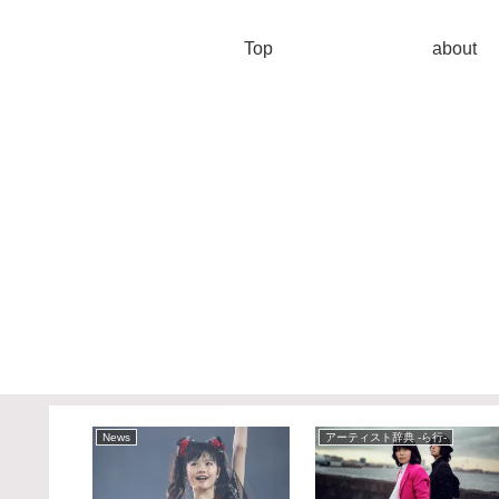
Top
about
-
News
アーティスト辞典 -ら行-