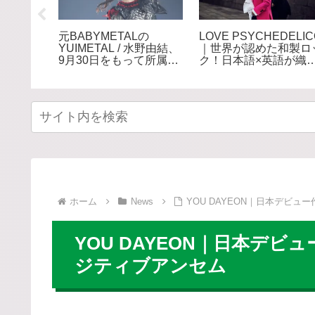
まれのヒ
元BABYMETALの
LOVE PSYCHEDELI
ーン！テ
YUIMETAL / 水野由結、
｜世界が認めた和製ロ
弁する次
9月30日をもって所属事
ク！日本語×英語が織
ラッパー
務所・アミューズを退
なす極上ロックデュオ
所。「エンタメという世
界から離れて自分自身の
ペースで」
ホーム
News
YOU DAYEON｜日本デビュ
YOU DAYEON｜日本デビ
ジティブアンセム