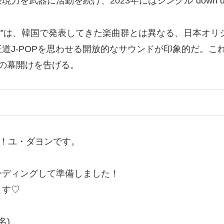
を武器に活動を続け、2023年にはシングル“down do
usher”は、韓国で発表してきた楽曲群とは異なる、日本
道J-POPを思わせる開放的なサウンドが印象的だ。こ
の幕開けを告げる。
ヨ！ユ・ダヨンです。
。
ーディングして準備しました！
ます♡
名)