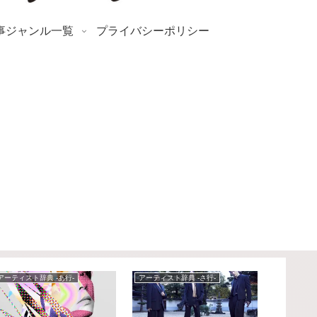
事ジャンル一覧
プライバシーポリシー
アーティスト辞典 -あ行-
アーティスト辞典 -さ行-
アーティスト