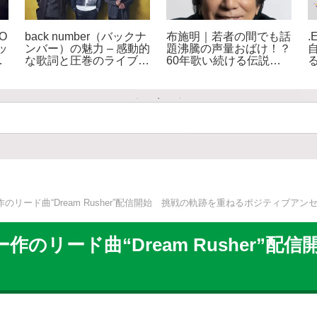
CO
back number（バックナ
布施明｜若者の間でも話
.
ッ
ンバー）の魅力 – 感動的
題沸騰の声量おばけ！？
り
な歌詞と圧巻のライブで
60年歌い続ける伝説の
人気の実力派バンド
エンターテイナー
ー作のリード曲“Dream Rusher”配信開始 挑戦の軌跡を重ねるポジティブアン
ュー作のリード曲“Dream Rusher