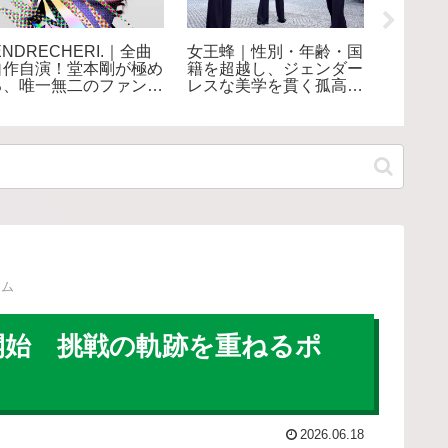
ENDRECHERI.｜全曲
女王蜂｜性別・年齢・国
玉置浩
自作自演！堂本剛が極め
籍を超越し、ジェンダー
手い！
る、唯一無二のファンク
レスな美学を貫く孤高の
日本屈
世界
ロックバンド
セム
”配信開始 挑戦の軌跡を重ねるポ
2026.06.18